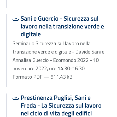
Scarica file:
Formato PDF — Dimensione 511.43 k
Sani e Guercio - Sicurezza sul
lavoro nella transizione verde e
digitale
Seminario Sicurezza sul lavoro nella
transizione verde e digitale - Davide Sani e
Annalisa Guercio - Ecomondo 2022 - 10
novembre 2022, ore 14.30-16.30
Formato PDF — 511.43 kB
Scarica file:
Formato PDF — Dimensione 511.52 k
Prestinenza Puglisi, Sani e
Freda - La Sicurezza sul lavoro
nel ciclo di vita degli edifici