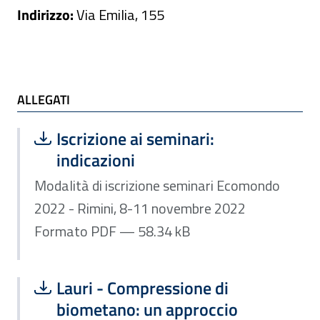
Indirizzo:
Via Emilia, 155
ALLEGATI e TI POTREBBE INTERESSARE
ALLEGATI
Scarica file:
Formato PDF — Dimensione 58.34 kB
Iscrizione ai seminari:
indicazioni
Modalità di iscrizione seminari Ecomondo
2022 - Rimini, 8-11 novembre 2022
Formato PDF — 58.34 kB
Scarica file:
Formato PDF — Dimensione 684.26 k
Lauri - Compressione di
biometano: un approccio