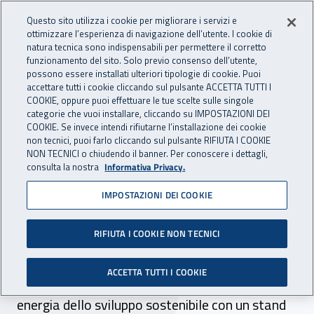
Accedi ai servizi online
For international visitors
Vai al menu principale
Vai al contenuto principale
Questo sito utilizza i cookie per migliorare i servizi e
ottimizzare l’esperienza di navigazione dell’utente. I cookie di
INAIL - Istituto Nazionale per 
natura tecnica sono indispensabili per permettere il corretto
Apri cerca
Apr
funzionamento del sito. Solo previo consenso dell’utente,
possono essere installati ulteriori tipologie di cookie. Puoi
Navigazione principale
accettare tutti i cookie cliccando sul pulsante ACCETTA TUTTI I
COOKIE, oppure puoi effettuare le tue scelte sulle singole
Navigazione - Ti trovi in:
Home
Inail comunica
Eventi
categorie che vuoi installare, cliccando su IMPOSTAZIONI DEI
COOKIE. Se invece intendi rifiutarne l’installazione dei cookie
non tecnici, puoi farlo cliccando sul pulsante RIFIUTA I COOKIE
NON TECNICI o chiudendo il banner. Per conoscere i dettagli,
dal 08 al 11 novembre 2022
consulta la nostra
Informativa Privacy.
IMPOSTAZIONI DEI COOKIE
Evento – Ecomondo 2022
Rimini, dall'8 all'11 novembre 2022. L’Istituto
RIFIUTA I COOKIE NON TECNICI
prende parte alla 25ma edizione della Fiera
ACCETTA TUTTI I COOKIE
internazionale sul recupero di materia ed
energia dello sviluppo sostenibile con un stand