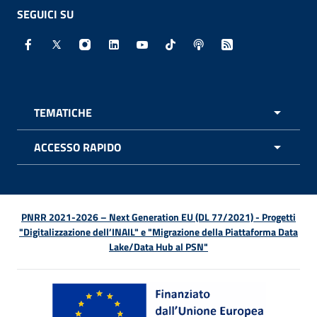
SEGUICI SU
Facebook - Sito esterno - Apertura in nuova finestra
X - Sito esterno - Apertura in nuova finestra
Instagram - Sito esterno - Apertura in nuo
Linkedin - Sito esterno - Apertura in 
Youtube - Sito esterno - Apertur
TikTok - Sito esterno - Ape
Spreaker - Sito estern
Feed RSS - Apert
TEMATICHE
APRI 
ACCESSO RAPIDO
APRI 
PNRR 2021-2026 – Next Generation EU (DL 77/2021) - Progetti
"Digitalizzazione dell’INAIL" e "Migrazione della Piattaforma Data
Lake/Data Hub al PSN"