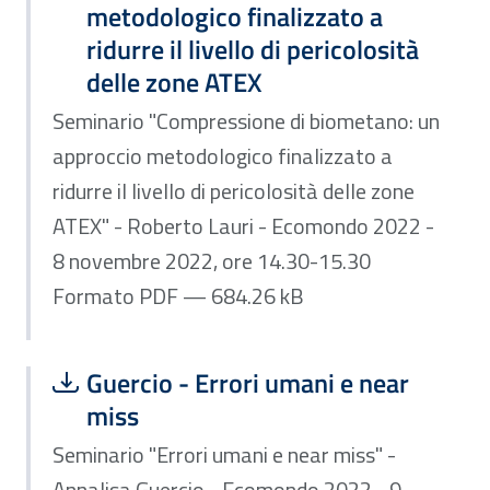
metodologico finalizzato a
ridurre il livello di pericolosità
delle zone ATEX
Seminario "Compressione di biometano: un
approccio metodologico finalizzato a
ridurre il livello di pericolosità delle zone
ATEX" - Roberto Lauri - Ecomondo 2022 -
8 novembre 2022, ore 14.30-15.30
Formato PDF — 684.26 kB
Scarica file:
Formato PDF — Dimensione 511.47 k
Guercio - Errori umani e near
miss
Seminario "Errori umani e near miss" -
Annalisa Guercio - Ecomondo 2022 - 9