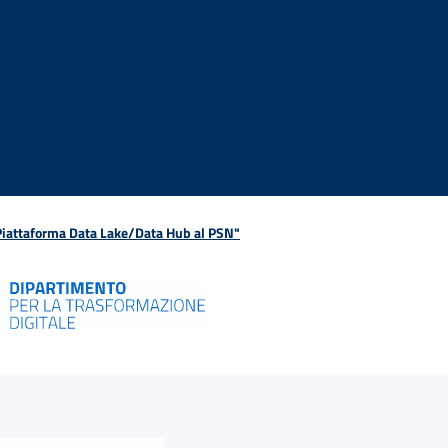
 Piattaforma Data Lake/Data Hub al PSN"