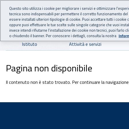
For international visitors
Vai al menu principale
Vai al contenuto principale
Questo sito utilizza i cookie per migliorare i servizi e ottimizzare l’esper
tecnica sono indispensabili per permettere il corretto funzionamento del
INAIL - Istituto Nazionale
essere installati ulteriori tipologie di cookie. Puoi accettare tutti i cook
oppure puoi effettuare le tue scelte sulle singole categorie che vuoi ins
invece intendi rifiutarne l’installazione dei cookie non tecnici, puoi farl
o chiudendo il banner. Per conoscere i dettagli, consulta la nostra
Inform
Navigazione principale
Istituto
Attività e servizi
Pagina non disponibile
Il contenuto non è stato trovato. Per continuare la navigazione 
Footer