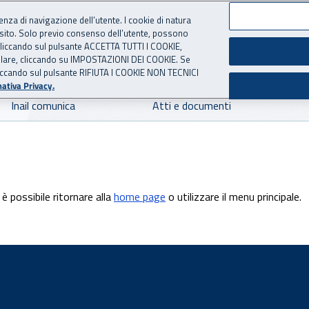
ienza di navigazione dell’utente. I cookie di natura
 sito. Solo previo consenso dell’utente, possono
 per l'Assicurazione contro 
ie cliccando sul pulsante ACCETTA TUTTI I COOKIE,
tallare, cliccando su IMPOSTAZIONI DEI COOKIE. Se
o cliccando sul pulsante RIFIUTA I COOKIE NON TECNICI
ativa Privacy.
Inail comunica
Atti e documenti
è possibile ritornare alla
home page
o utilizzare il menu principale.