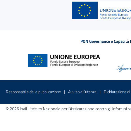
PON Governance e Capacità Is
Menu di servizio
Sito interno - Apre in una nuova finestr
Sito interno - Apre
Responsabile della pubblicazione
Avviso all’utenza
Dichiarazione di 
© 2026 Inail - Istituto Nazionale per l'Assicurazione contro gli Infortu