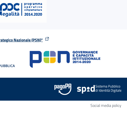
rategico Nazionale (PSN)"
tra
nella stessa finestra
Apr
Social media policy