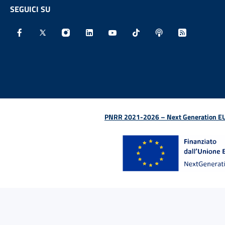
SEGUICI SU
Facebook - Sito esterno - Apertura in nuova finestra
X - Sito esterno - Apertura in nuova finestra
Instagram - Sito esterno - Apertura in nu
Linkedin - Sito esterno - Apertura 
Youtube - Sito esterno - Aper
TikTok - Sito esterno -
Spreaker - Sito e
Feed RSS - 
PNRR 2021-2026 – Next Generation EU (D