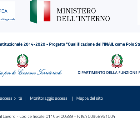
tituzionale 2014-2020 - Progetto "Qualificazione dell'INAIL come Polo St
a
 in una nuova finestra
Sito interno - Apre in una nuova finestra
Sito interno - Apre in una nuova fines
Sito interno - Apre 
accessibilità
Monitoraggio accessi
Mappa del sito
ni sul Lavoro - Codice fiscale 01165400589 - P. IVA 00968951004