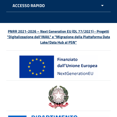
ACCESSO RAPIDO
APRI 
PNRR 2021-2026 – Next Generation EU (DL 77/2021) - Progetti
"Digitalizzazione dell’INAIL" e "Migrazione della Piattaforma Data
Lake/Data Hub al PSN"