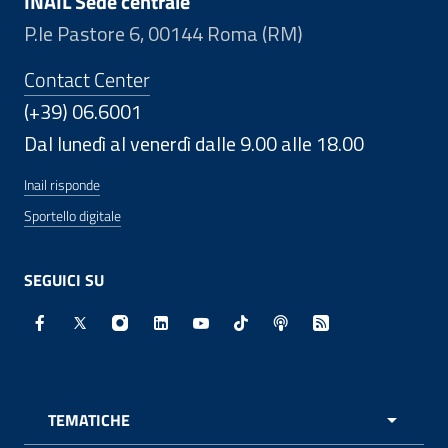
INAIL Sede centrale
P.le Pastore 6, 00144 Roma (RM)
Contact Center
(+39) 06.6001
Dal lunedì al venerdì dalle 9.00 alle 18.00
Inail risponde
Sportello digitale
SEGUICI SU
Facebook - Sito esterno - Apertura in nuova finestra
X - Sito esterno - Apertura in nuova finestra
Instagram - Sito esterno - Apertura in nuo
Linkedin - Sito esterno - Apertura in 
Youtube - Sito esterno - Apertur
TikTok - Sito esterno - Ape
Spreaker - Sito estern
Feed RSS - Apert
TEMATICHE
APRI 