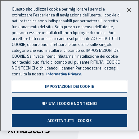
Accedi ai servizi online
For international visitors
Vai al menu principale
Vai al contenuto principale
Questo sito utilizza i cookie per migliorare i servizi e
ottimizzare l’esperienza di navigazione dell’utente. I cookie di
INAIL - Istituto Nazionale per 
natura tecnica sono indispensabili per permettere il corretto
Apri cerca
Apr
funzionamento del sito. Solo previo consenso dell’utente,
possono essere installati ulteriori tipologie di cookie. Puoi
Navigazione principale
accettare tutti i cookie cliccando sul pulsante ACCETTA TUTTI I
COOKIE, oppure puoi effettuare le tue scelte sulle singole
Navigazione - Ti trovi in:
Home
Inail comunica
Eventi
categorie che vuoi installare, cliccando su IMPOSTAZIONI DEI
COOKIE. Se invece intendi rifiutarne l’installazione dei cookie
non tecnici, puoi farlo cliccando sul pulsante RIFIUTA I COOKIE
NON TECNICI o chiudendo il banner. Per conoscere i dettagli,
dal 16 al 24 luglio 2022
consulta la nostra
Informativa Privacy.
IMPOSTAZIONI DEI COOKIE
Evento - Inail Marche
partecipa all'undicesima
RIFIUTA I COOKIE NON TECNICI
edizione di “Deejay
ACCETTA TUTTI I COOKIE
Xmasters"