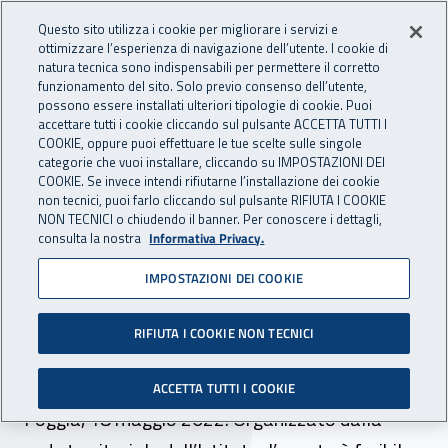
Accedi ai servizi online
For international visitors
Vai al menu principale
Vai al contenuto principale
Questo sito utilizza i cookie per migliorare i servizi e
ottimizzare l’esperienza di navigazione dell’utente. I cookie di
INAIL - Istituto Nazionale per 
natura tecnica sono indispensabili per permettere il corretto
Apri cerca
Apr
funzionamento del sito. Solo previo consenso dell’utente,
possono essere installati ulteriori tipologie di cookie. Puoi
Navigazione principale
accettare tutti i cookie cliccando sul pulsante ACCETTA TUTTI I
COOKIE, oppure puoi effettuare le tue scelte sulle singole
Navigazione - Ti trovi in:
Home
Inail comunica
Eventi
categorie che vuoi installare, cliccando su IMPOSTAZIONI DEI
COOKIE. Se invece intendi rifiutarne l’installazione dei cookie
non tecnici, puoi farlo cliccando sul pulsante RIFIUTA I COOKIE
NON TECNICI o chiudendo il banner. Per conoscere i dettagli,
18 maggio 2022
consulta la nostra
Informativa Privacy.
IMPOSTAZIONI DEI COOKIE
Webinar - “Isi 2021. Aspetti
amministrativi e tecnici dei
RIFIUTA I COOKIE NON TECNICI
finanziamenti Inail”
ACCETTA TUTTI I COOKIE
Foggia, 18 maggio 2022. Organizzato dalla