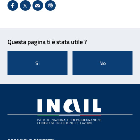
Condividi su Facebook - Sito esterno - Apertura in 
X - Sito esterno - Apertura in nuova finestra
Invio Mail: apre il programma di posta el
Stampa pagina: scelta meno ecologic
Feedback
Questa pagina ti è stata utile ?
Si
No
Footer