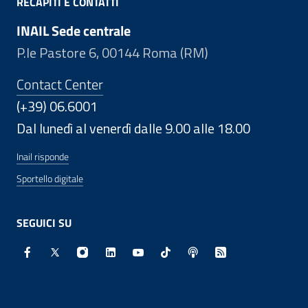
RECAPITI E CONTATTI
INAIL Sede centrale
P.le Pastore 6, 00144 Roma (RM)
Contact Center
(+39) 06.6001
Dal lunedì al venerdì dalle 9.00 alle 18.00
Inail risponde
Sportello digitale
SEGUICI SU
Facebook - Sito esterno - Apertura in nuova finestra
X - Sito esterno - Apertura in nuova finestra
Instagram - Sito esterno - Apertura in nuo
Linkedin - Sito esterno - Apertura in 
Youtube - Sito esterno - Apertur
TikTok - Sito esterno - Ape
Spreaker - Sito estern
Feed RSS - Apert