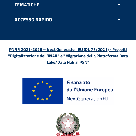
TEMATICHE
APRI 
ACCESSO RAPIDO
APRI 
PNRR 2021-2026 – Next Generation EU (DL 77/2021) - Progetti
"Digitalizzazione dell’INAIL" e "Migrazione della Piattaforma Data
Lake/Data Hub al PSN"