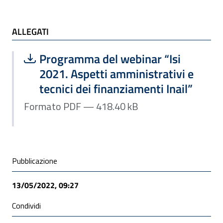
ALLEGATI
ALLEGATI
Scarica file:
Formato PDF — Dimensione 418.40 k
Programma del webinar “Isi
2021. Aspetti amministrativi e
tecnici dei finanziamenti Inail”
Formato PDF — 418.40 kB
Condivisione social
Pubblicazione
13/05/2022, 09:27
Condividi