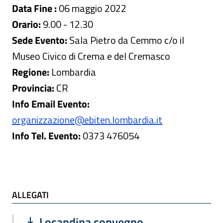
Data Fine :
06 maggio 2022
Orario:
9.00 - 12.30
Sede Evento:
Sala Pietro da Cemmo c/o il
Museo Civico di Crema e del Cremasco
Regione:
Lombardia
Provincia:
CR
Info Email Evento:
organizzazione@ebiten.lombardia.it
Info Tel. Evento:
0373 476054
ALLEGATI
ALLEGATI
Scarica file:
Formato PDF — Dimensione 1.90 MB
Locandina convegno