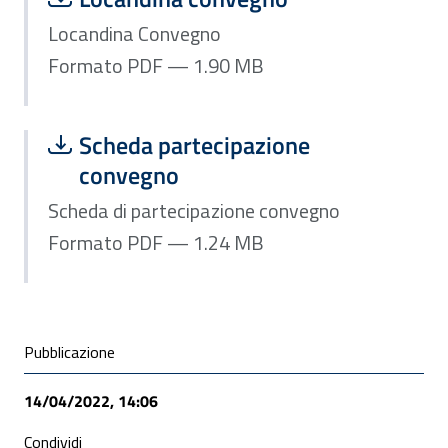
Locandina Convegno
Formato PDF — 1.90 MB
Scarica file:
Formato PDF — Dimensione 1.24 MB
Scheda partecipazione
convegno
Scheda di partecipazione convegno
Formato PDF — 1.24 MB
Condivisione social
Pubblicazione
14/04/2022, 14:06
Condividi