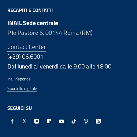
RECAPITI E CONTATTI
INAIL Sede centrale
P.le Pastore 6, 00144 Roma (RM)
Contact Center
(+39) 06.6001
Dal lunedì al venerdì dalle 9.00 alle 18.00
Inail risponde
Sportello digitale
SEGUICI SU
Facebook - Sito esterno - Apertura in nuova finestra
X - Sito esterno - Apertura in nuova finestra
Instagram - Sito esterno - Apertura in nuo
Linkedin - Sito esterno - Apertura in 
Youtube - Sito esterno - Apertur
TikTok - Sito esterno - Ape
Spreaker - Sito estern
Feed RSS - Apert