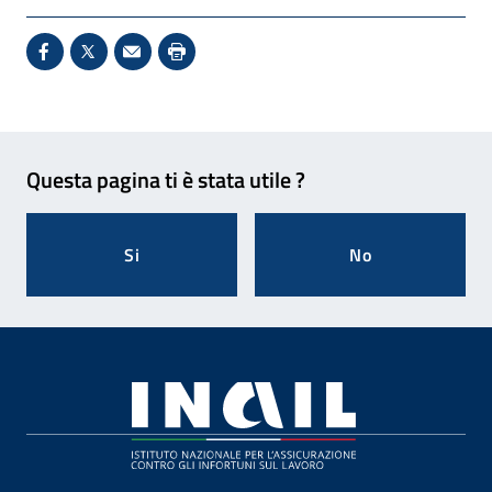
Condividi su Facebook - Sito esterno - Apertura in 
X - Sito esterno - Apertura in nuova finestra
Invio Mail: apre il programma di posta el
Stampa pagina: scelta meno ecologic
Feedback
Questa pagina ti è stata utile ?
Si
No
Footer