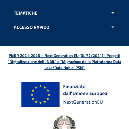
TEMATICHE
APRI 
ACCESSO RAPIDO
APRI 
PNRR 2021-2026 – Next Generation EU (DL 77/2021) - Progetti
"Digitalizzazione dell’INAIL" e "Migrazione della Piattaforma Data
Lake/Data Hub al PSN"