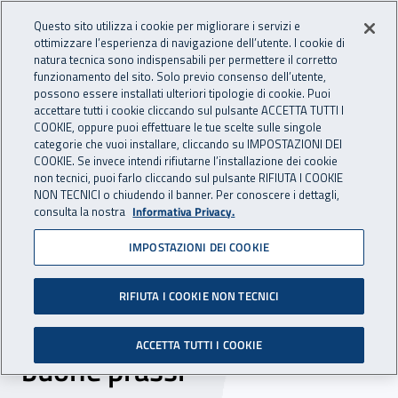
Accedi ai servizi online
For international visitors
Vai al menu principale
Vai al contenuto principale
Questo sito utilizza i cookie per migliorare i servizi e
ottimizzare l’esperienza di navigazione dell’utente. I cookie di
INAIL - Istituto Nazionale per 
natura tecnica sono indispensabili per permettere il corretto
Apri cerca
Apr
funzionamento del sito. Solo previo consenso dell’utente,
possono essere installati ulteriori tipologie di cookie. Puoi
Navigazione principale
accettare tutti i cookie cliccando sul pulsante ACCETTA TUTTI I
COOKIE, oppure puoi effettuare le tue scelte sulle singole
Navigazione - Ti trovi in:
Home
Inail comunica
Eventi
categorie che vuoi installare, cliccando su IMPOSTAZIONI DEI
COOKIE. Se invece intendi rifiutarne l’installazione dei cookie
non tecnici, puoi farlo cliccando sul pulsante RIFIUTA I COOKIE
NON TECNICI o chiudendo il banner. Per conoscere i dettagli,
06 maggio 2022
consulta la nostra
Informativa Privacy.
IMPOSTAZIONI DEI COOKIE
Lombardia, un convegno
sulla prevenzione per
RIFIUTA I COOKIE NON TECNICI
individuare e diffondere
ACCETTA TUTTI I COOKIE
buone prassi