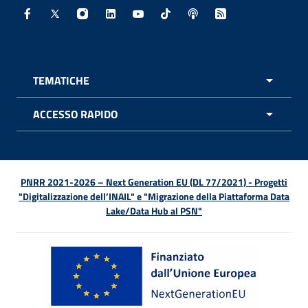
Facebook - Sito esterno - Apertura in nuova finestra
X - Sito esterno - Apertura in nuova finestra
Instagram - Sito esterno - Apertura in nuo
Linkedin - Sito esterno - Apertura in 
Youtube - Sito esterno - Apertur
TikTok - Sito esterno - Ape
Spreaker - Sito estern
Feed RSS - Apert
TEMATICHE
APRI 
ACCESSO RAPIDO
APRI 
PNRR 2021-2026 – Next Generation EU (DL 77/2021) - Progetti
"Digitalizzazione dell’INAIL" e "Migrazione della Piattaforma Data
Lake/Data Hub al PSN"