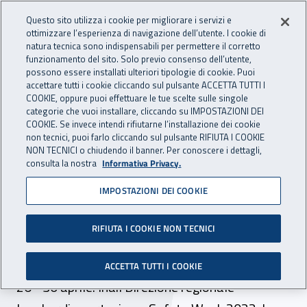
Accedi ai servizi online
For international visitors
Vai al menu principale
Vai al contenuto principale
Questo sito utilizza i cookie per migliorare i servizi e
ottimizzare l’esperienza di navigazione dell’utente. I cookie di
INAIL - Istituto Nazionale per 
natura tecnica sono indispensabili per permettere il corretto
Apri cerca
Apr
funzionamento del sito. Solo previo consenso dell’utente,
possono essere installati ulteriori tipologie di cookie. Puoi
Navigazione principale
accettare tutti i cookie cliccando sul pulsante ACCETTA TUTTI I
COOKIE, oppure puoi effettuare le tue scelte sulle singole
Navigazione - Ti trovi in:
Home
Inail comunica
Eventi
categorie che vuoi installare, cliccando su IMPOSTAZIONI DEI
COOKIE. Se invece intendi rifiutarne l’installazione dei cookie
non tecnici, puoi farlo cliccando sul pulsante RIFIUTA I COOKIE
NON TECNICI o chiudendo il banner. Per conoscere i dettagli,
dal 26 al 30 aprile 2022
consulta la nostra
Informativa Privacy.
IMPOSTAZIONI DEI COOKIE
Evento - A Milano la
settimana dedicata alla
RIFIUTA I COOKIE NON TECNICI
Cultura della Sicurezza
ACCETTA TUTTI I COOKIE
26 - 30 aprile. Inail Direzione regionale