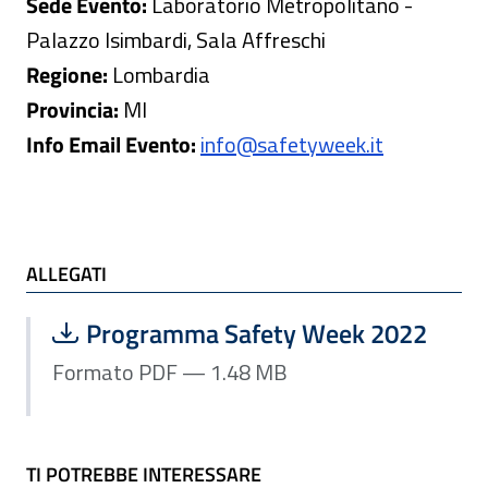
Sede Evento:
Laboratorio Metropolitano -
Palazzo Isimbardi, Sala Affreschi
Regione:
Lombardia
Provincia:
MI
Info Email Evento:
info@safetyweek.it
ALLEGATI e TI POTREBBE INTERESSARE
ALLEGATI
Scarica file:
Formato PDF — Dimensione 1.48 MB
Programma Safety Week 2022
Formato PDF — 1.48 MB
TI POTREBBE INTERESSARE