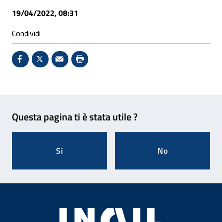
19/04/2022, 08:31
Condividi
Condividi su Facebook - Sito esterno - Apertura in 
X - Sito esterno - Apertura in nuova finestra
Invio Mail: apre il programma di posta el
Stampa pagina: scelta meno ecologic
Feedback
Questa pagina ti è stata utile ?
Si
No
Footer