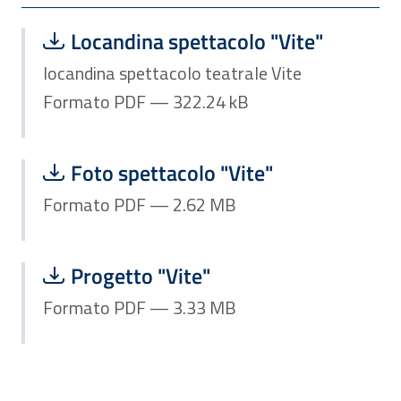
Scarica file:
Formato PDF — Dimensione 322.24 k
Locandina spettacolo "Vite"
locandina spettacolo teatrale Vite
Formato PDF — 322.24 kB
Scarica file:
Formato PDF — Dimensione 2.62 MB
Foto spettacolo "Vite"
Formato PDF — 2.62 MB
Scarica file:
Formato PDF — Dimensione 3.33 MB
Progetto "Vite"
Formato PDF — 3.33 MB