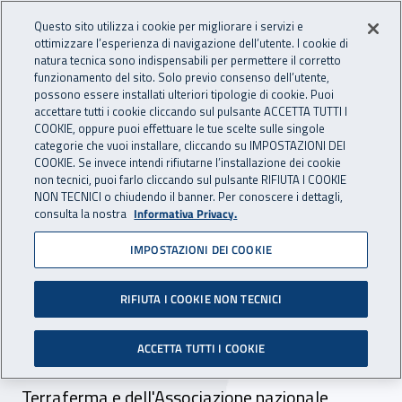
Accedi ai servizi online
For international visitors
Vai al menu principale
Vai al contenuto principale
Questo sito utilizza i cookie per migliorare i servizi e
ottimizzare l’esperienza di navigazione dell’utente. I cookie di
INAIL - Istituto Nazionale per 
natura tecnica sono indispensabili per permettere il corretto
Apri cerca
Apr
funzionamento del sito. Solo previo consenso dell’utente,
possono essere installati ulteriori tipologie di cookie. Puoi
Navigazione principale
accettare tutti i cookie cliccando sul pulsante ACCETTA TUTTI I
COOKIE, oppure puoi effettuare le tue scelte sulle singole
Navigazione - Ti trovi in:
Home
Inail comunica
Eventi
categorie che vuoi installare, cliccando su IMPOSTAZIONI DEI
COOKIE. Se invece intendi rifiutarne l’installazione dei cookie
non tecnici, puoi farlo cliccando sul pulsante RIFIUTA I COOKIE
NON TECNICI o chiudendo il banner. Per conoscere i dettagli,
27 marzo 2022
consulta la nostra
Informativa Privacy.
IMPOSTAZIONI DEI COOKIE
Evento - Spettacolo
teatrale “Vite”
RIFIUTA I COOKIE NON TECNICI
27 marzo 2022. La rappresentazione a cura
ACCETTA TUTTI I COOKIE
della Direzione territoriale di Venezia
Terraferma e dell'Associazione nazionale