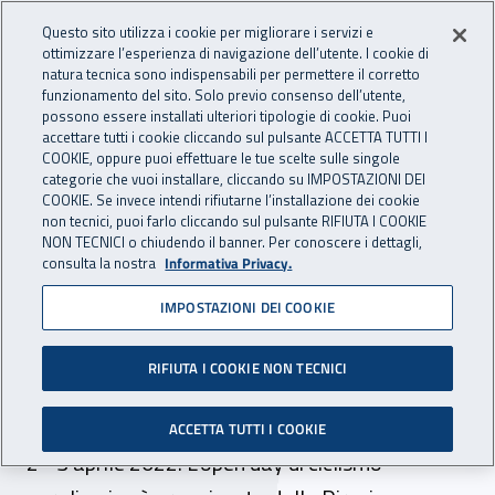
Accedi ai servizi online
For international visitors
Vai al menu principale
Vai al contenuto principale
Questo sito utilizza i cookie per migliorare i servizi e
ottimizzare l’esperienza di navigazione dell’utente. I cookie di
INAIL - Istituto Nazionale per 
natura tecnica sono indispensabili per permettere il corretto
Apri cerca
Apr
funzionamento del sito. Solo previo consenso dell’utente,
possono essere installati ulteriori tipologie di cookie. Puoi
Navigazione principale
accettare tutti i cookie cliccando sul pulsante ACCETTA TUTTI I
COOKIE, oppure puoi effettuare le tue scelte sulle singole
Navigazione - Ti trovi in:
Home
Inail comunica
Eventi
categorie che vuoi installare, cliccando su IMPOSTAZIONI DEI
COOKIE. Se invece intendi rifiutarne l’installazione dei cookie
non tecnici, puoi farlo cliccando sul pulsante RIFIUTA I COOKIE
NON TECNICI o chiudendo il banner. Per conoscere i dettagli,
dal 02 al 03 aprile 2022
consulta la nostra
Informativa Privacy.
IMPOSTAZIONI DEI COOKIE
Eventi - "Bari pedala senza
barriere" e "Nessuno
RIFIUTA I COOKIE NON TECNICI
escluso"
ACCETTA TUTTI I COOKIE
2 - 3 aprile 2022. L'open day di ciclismo