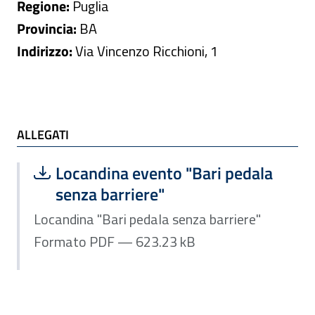
Regione:
Puglia
Provincia:
BA
Indirizzo:
Via Vincenzo Ricchioni, 1
ALLEGATI
ALLEGATI
Scarica file:
Formato PDF — Dimensione 623.23 k
Locandina evento "Bari pedala
senza barriere"
Locandina "Bari pedala senza barriere"
Formato PDF — 623.23 kB