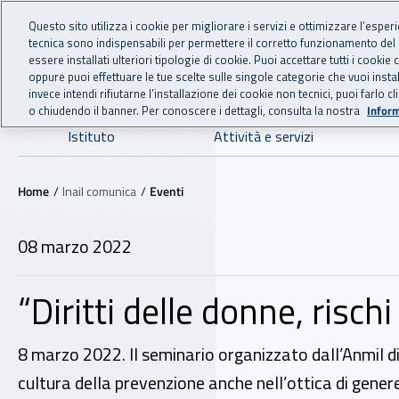
For international visitors
Vai al menu principale
Vai al contenuto principale
Questo sito utilizza i cookie per migliorare i servizi e ottimizzare l’esper
tecnica sono indispensabili per permettere il corretto funzionamento del
INAIL - Istituto Nazionale
essere installati ulteriori tipologie di cookie. Puoi accettare tutti i cook
oppure puoi effettuare le tue scelte sulle singole categorie che vuoi ins
invece intendi rifiutarne l’installazione dei cookie non tecnici, puoi farl
o chiudendo il banner. Per conoscere i dettagli, consulta la nostra
Inform
Navigazione principale
Istituto
Attività e servizi
Navigazione - Ti trovi in:
Home
Inail comunica
Eventi
08 marzo 2022
“Diritti delle donne, rischi
8 marzo 2022. Il seminario organizzato dall’Anmil di 
cultura della prevenzione anche nell’ottica di gener