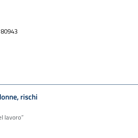
180943
onne, rischi
del lavoro”