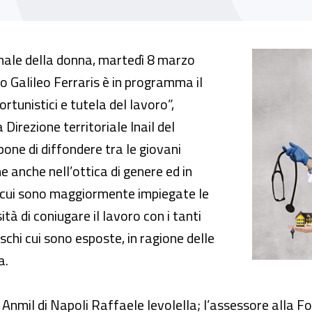
tunistici e tutela del lavoro”
onale della donna, martedì 8 marzo
to Galileo Ferraris è in programma il
fortunistici e tutela del lavoro”,
 Direzione territoriale Inail del
one di diffondere tra le giovani
e anche nell’ottica di genere ed in
in cui sono maggiormente impiegate le
ità di coniugare il lavoro con i tanti
ischi cui sono esposte, in ragione delle
a.
e Anmil di Napoli Raffaele Ievolella; l’assessore alla