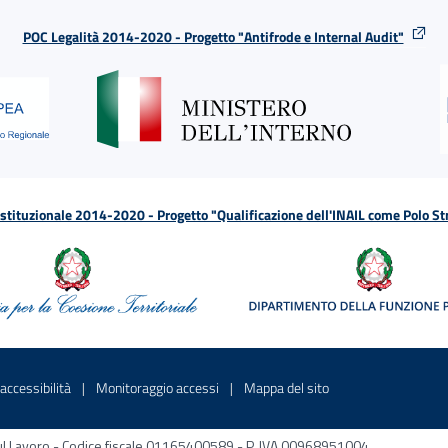
POC Legalità 2014-2020 - Progetto "Antifrode e Internal Audit"
tituzionale 2014-2020 - Progetto "Qualificazione dell'INAIL come Polo St
a
 in una nuova finestra
Sito interno - Apre in una nuova finestra
Sito interno - Apre in una nuova fines
Sito interno - Apre 
accessibilità
Monitoraggio accessi
Mappa del sito
ni sul Lavoro - Codice fiscale 01165400589 - P. IVA 00968951004