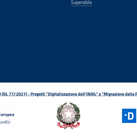
Superabile
ova finestra
in nuova finestra
tura in nuova finestra
 Apertura in nuova finestra
sterno - Apertura in nuova finestra
Apertura nella stessa finestra
L 77/2021) - Progetti "Digitalizzazione dell’INAIL" e "Migrazione della