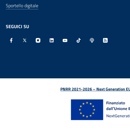
Sportello digitale
SEGUICI SU
Facebook - Sito esterno - Apertura in nuova finestra
X - Sito esterno - Apertura in nuova finestra
Instagram - Sito esterno - Apertura in nu
Linkedin - Sito esterno - Apertura 
Youtube - Sito esterno - Aper
TikTok - Sito esterno -
Spreaker - Sito e
Feed RSS - 
PNRR 2021-2026 – Next Generation EU (D