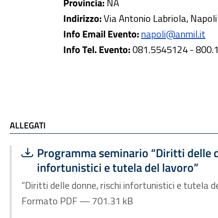
Provincia:
NA
Indirizzo:
Via Antonio Labriola, Napoli
Info Email Evento:
napoli@anmil.it
Info Tel. Evento:
081.5545124 - 800.
ALLEGATI
ALLEGATI
Scarica file:
Formato PDF — Dimensione 701.31 kB
Programma seminario “Diritti delle d
infortunistici e tutela del lavoro”
“Diritti delle donne, rischi infortunistici e tutela 
Formato PDF — 701.31 kB