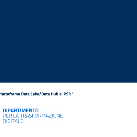
 Piattaforma Data Lake/Data Hub al PSN"