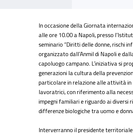
“Diritti delle donne, rischi infor
In occasione della Giornata internazi
alle ore 10.00 a Napoli, presso l’Istitu
seminario “Diritti delle donne, rischi in
organizzato dall’Anmil di Napoli e dalla
capoluogo campano. L’iniziativa si prop
generazioni la cultura della prevenzion
particolare in relazione alle attività 
lavoratrici, con riferimento alla necess
impegni familiari e riguardo ai diversi r
differenze biologiche tra uomo e donn
Interverranno il presidente territorial