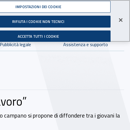
Accedi ai servizi online
IMPOSTAZIONI DEI COOKIE
gli Infortuni sul Lavoro
RIFIUTA I COOKIE NON TECNICI
Facebook - Sito esterno - Apertura in nuova finestra
X - Sito esterno - Apertura in nuova finestra
Instagram - Sito esterno - Apertura in 
Linkedin - Sito esterno - Apertur
Youtube - Sito esterno - A
Tiktok - Sito estern
Spreaker - Si
Feed R
in:
tutto INAIL.it
Avvia r
ACCETTA TUTTI I COOKIE
Dove cercare:
Pubblicità legale
Assistenza e supporto
lavoro”
go campano si propone di diffondere tra i giovani la