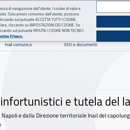
ienza di navigazione dell’utente. I cookie di natura
 sito. Solo previo consenso dell’utente, possono
 per l'Assicurazione contro 
ie cliccando sul pulsante ACCETTA TUTTI I COOKIE,
tallare, cliccando su IMPOSTAZIONI DEI COOKIE. Se
o cliccando sul pulsante RIFIUTA I COOKIE NON TECNICI
ativa Privacy.
Inail comunica
Atti e documenti
 infortunistici e tutela del 
Napoli e dalla Direzione territoriale Inail del capoluo
e