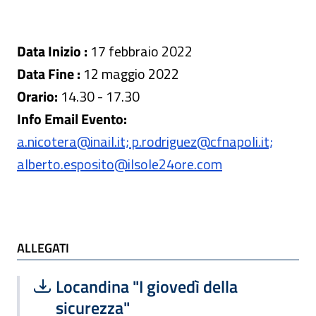
Data Inizio :
17 febbraio 2022
Data Fine :
12 maggio 2022
Orario:
14.30 - 17.30
Info Email Evento:
a.nicotera@inail.it; p.rodriguez@cfnapoli.it;
alberto.esposito@ilsole24ore.com
ALLEGATI
ALLEGATI
Scarica file:
Formato PDF — Dimensione 274.70 k
Locandina "I giovedì della
sicurezza"