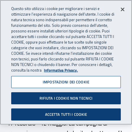
Accedi ai servizi online
For international visitors
Vai al menu principale
Vai al contenuto principale
Questo sito utilizza i cookie per migliorare i servizi e
ottimizzare l’esperienza di navigazione dell’utente. I cookie di
INAIL - Istituto Nazionale per 
natura tecnica sono indispensabili per permettere il corretto
Apri cerca
Apr
funzionamento del sito. Solo previo consenso dell’utente,
possono essere installati ulteriori tipologie di cookie. Puoi
Navigazione principale
accettare tutti i cookie cliccando sul pulsante ACCETTA TUTTI I
COOKIE, oppure puoi effettuare le tue scelte sulle singole
Navigazione - Ti trovi in:
Home
Inail comunica
Eventi
categorie che vuoi installare, cliccando su IMPOSTAZIONI DEI
COOKIE. Se invece intendi rifiutarne l’installazione dei cookie
non tecnici, puoi farlo cliccando sul pulsante RIFIUTA I COOKIE
NON TECNICI o chiudendo il banner. Per conoscere i dettagli,
dal 17 febbraio al 12 maggio 2022
consulta la nostra
Informativa Privacy.
IMPOSTAZIONI DEI COOKIE
Webinar Dr Campania - "I
giovedì della sicurezza in...
RIFIUTA I COOKIE NON TECNICI
edilizia"
ACCETTA TUTTI I COOKIE
17 febbraio - 12 maggio. La campagna di