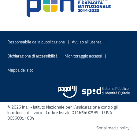
Menu di servizio
Sito interno - Apre in una nuova finestr
Sito interno - Apre
Responsabile della pubblicazione
Avviso all’utenza
Sito interno - Apre in una nuova finestra
Sito interno - Apre
Dichiarazione di accessibilità
Monitoraggio accessi
Sito interno - Apre nella stessa finestra
Mappa del sito
© 2026 Inail - Istituto Nazionale per l'Assicurazione contro gli
Infortuni sul Lavoro - Codice fiscale 01165400589 - P. IVA
00968951004
Apre
Social media policy