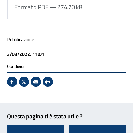
Formato PDF — 274.70 kB
Condivisione social
Pubblicazione
3/03/2022, 11:01
Condividi
Condividi su Facebook - Sito esterno - Apertura in 
X - Sito esterno - Apertura in nuova finestra
Invio Mail: apre il programma di posta el
Stampa pagina: scelta meno ecologic
Feedback
Questa pagina ti è stata utile ?