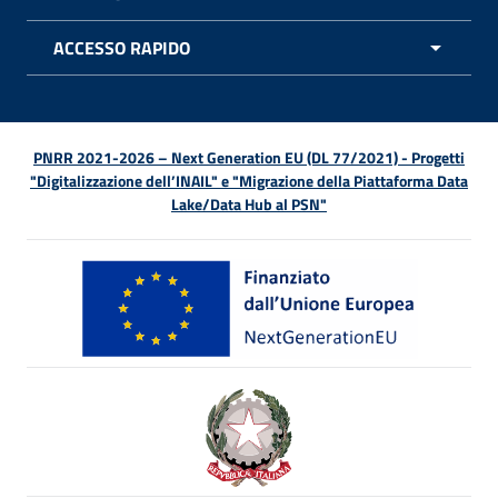
APRI 
ACCESSO RAPIDO
APRI 
PNRR 2021-2026 – Next Generation EU (DL 77/2021) - Progetti
"Digitalizzazione dell’INAIL" e "Migrazione della Piattaforma Data
Lake/Data Hub al PSN"