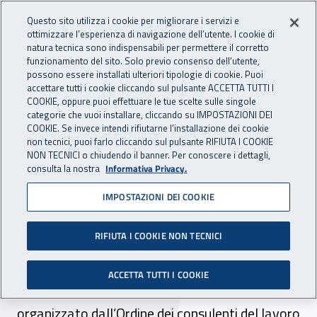
Accedi ai servizi online
For international visitors
Vai al menu principale
Vai al contenuto principale
Questo sito utilizza i cookie per migliorare i servizi e
ottimizzare l’esperienza di navigazione dell’utente. I cookie di
INAIL - Istituto Nazionale per 
natura tecnica sono indispensabili per permettere il corretto
Apri cerca
Apr
funzionamento del sito. Solo previo consenso dell’utente,
possono essere installati ulteriori tipologie di cookie. Puoi
Navigazione principale
accettare tutti i cookie cliccando sul pulsante ACCETTA TUTTI I
COOKIE, oppure puoi effettuare le tue scelte sulle singole
Navigazione - Ti trovi in:
Home
Inail comunica
Eventi
categorie che vuoi installare, cliccando su IMPOSTAZIONI DEI
COOKIE. Se invece intendi rifiutarne l’installazione dei cookie
non tecnici, puoi farlo cliccando sul pulsante RIFIUTA I COOKIE
NON TECNICI o chiudendo il banner. Per conoscere i dettagli,
01 febbraio 2022
consulta la nostra
Informativa Privacy.
IMPOSTAZIONI DEI COOKIE
Webinar - Autoliquidazione
2021/2022
RIFIUTA I COOKIE NON TECNICI
1 febbraio 2022. L’incontro informativo, rivolto
ACCETTA TUTTI I COOKIE
ai Consulenti del lavoro della regione Liguria, è
organizzato dall’Ordine dei consulenti del lavoro