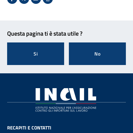
Condividi su Facebook - Sito esterno - Apertura in 
X - Sito esterno - Apertura in nuova finestra
Invio Mail: apre il programma di posta el
Stampa pagina: scelta meno ecologic
Feedback
Questa pagina ti è stata utile ?
Si
No
Footer
RECAPITI E CONTATTI