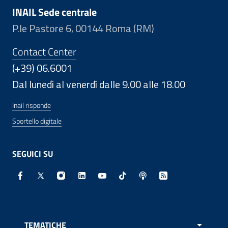
INAIL Sede centrale
P.le Pastore 6, 00144 Roma (RM)
Contact Center
(+39) 06.6001
Dal lunedì al venerdì dalle 9.00 alle 18.00
Inail risponde
Sportello digitale
SEGUICI SU
Facebook - Sito esterno - Apertura in nuova finestra
X - Sito esterno - Apertura in nuova finestra
Instagram - Sito esterno - Apertura in nuo
Linkedin - Sito esterno - Apertura in 
Youtube - Sito esterno - Apertur
TikTok - Sito esterno - Ape
Spreaker - Sito estern
Feed RSS - Apert
TEMATICHE