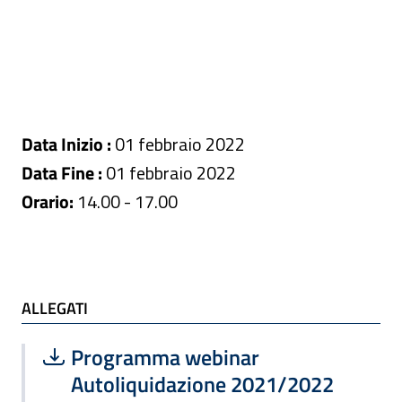
Data Inizio :
01 febbraio 2022
Data Fine :
01 febbraio 2022
Orario:
14.00 - 17.00
ALLEGATI e TI POTREBBE INTERESSARE
ALLEGATI
Scarica file:
Formato PDF — Dimensione 166.58 k
Programma webinar
Autoliquidazione 2021/2022