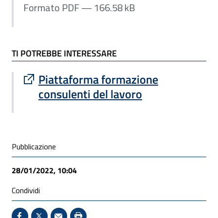
Formato PDF — 166.58 kB
TI POTREBBE INTERESSARE
Sito esterno : apre una nuova finestra
Piattaforma formazione
consulenti del lavoro
Condivisione social
Pubblicazione
28/01/2022, 10:04
Condividi