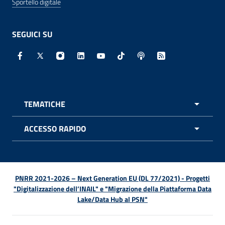
Sportello digitale
SEGUICI SU
Facebook - Sito esterno - Apertura in nuova finestra
X - Sito esterno - Apertura in nuova finestra
Instagram - Sito esterno - Apertura in nuo
Linkedin - Sito esterno - Apertura in 
Youtube - Sito esterno - Apertur
TikTok - Sito esterno - Ape
Spreaker - Sito estern
Feed RSS - Apert
TEMATICHE
APRI 
ACCESSO RAPIDO
APRI 
PNRR 2021-2026 – Next Generation EU (DL 77/2021) - Progetti
"Digitalizzazione dell’INAIL" e "Migrazione della Piattaforma Data
Lake/Data Hub al PSN"