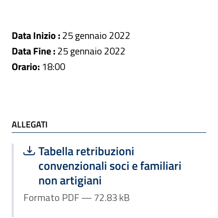
Data Inizio :
25 gennaio 2022
Data Fine :
25 gennaio 2022
Orario:
18:00
ALLEGATI
ALLEGATI
Scarica file:
Formato PDF — Dimensione 72.83 kB
Tabella retribuzioni
convenzionali soci e familiari
non artigiani
Formato PDF — 72.83 kB