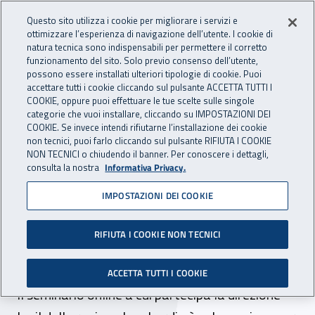
Accedi ai servizi online
For international visitors
Vai al menu principale
Vai al contenuto principale
Questo sito utilizza i cookie per migliorare i servizi e
ottimizzare l’esperienza di navigazione dell’utente. I cookie di
INAIL - Istituto Nazionale per 
natura tecnica sono indispensabili per permettere il corretto
Apri cerca
Apr
funzionamento del sito. Solo previo consenso dell’utente,
possono essere installati ulteriori tipologie di cookie. Puoi
Navigazione principale
accettare tutti i cookie cliccando sul pulsante ACCETTA TUTTI I
COOKIE, oppure puoi effettuare le tue scelte sulle singole
Navigazione - Ti trovi in:
Home
Inail comunica
Eventi
categorie che vuoi installare, cliccando su IMPOSTAZIONI DEI
COOKIE. Se invece intendi rifiutarne l’installazione dei cookie
non tecnici, puoi farlo cliccando sul pulsante RIFIUTA I COOKIE
NON TECNICI o chiudendo il banner. Per conoscere i dettagli,
25 gennaio 2022
consulta la nostra
Informativa Privacy.
IMPOSTAZIONI DEI COOKIE
Webinar DR Lombardia -
Autoliquidazione Inail
RIFIUTA I COOKIE NON TECNICI
2021/2022
ACCETTA TUTTI I COOKIE
Il seminario online a cui partecipa la direzione