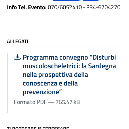
Info Tel. Evento:
070/6052410 - 334-6704270
ALLEGATI e TI POTREBBE INTERESSARE
ALLEGATI
Scarica file:
Formato PDF — Dimensione 765.47 k
Programma convegno “Disturbi
muscoloscheletrici: la Sardegna
nella prospettiva della
conoscenza e della
prevenzione”
Formato PDF — 765.47 kB
TI POTREBBE INTERESSARE