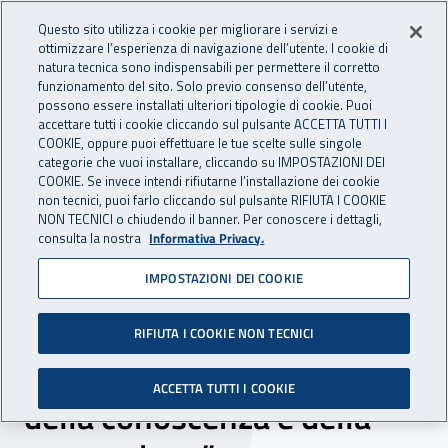
Accedi ai servizi online
For international visitors
Vai al menu principale
Vai al contenuto principale
Questo sito utilizza i cookie per migliorare i servizi e
ottimizzare l’esperienza di navigazione dell’utente. I cookie di
INAIL - Istituto Nazionale per 
natura tecnica sono indispensabili per permettere il corretto
Apri cerca
Apr
funzionamento del sito. Solo previo consenso dell’utente,
possono essere installati ulteriori tipologie di cookie. Puoi
Navigazione principale
accettare tutti i cookie cliccando sul pulsante ACCETTA TUTTI I
COOKIE, oppure puoi effettuare le tue scelte sulle singole
Navigazione - Ti trovi in:
Home
Inail comunica
Eventi
categorie che vuoi installare, cliccando su IMPOSTAZIONI DEI
COOKIE. Se invece intendi rifiutarne l’installazione dei cookie
non tecnici, puoi farlo cliccando sul pulsante RIFIUTA I COOKIE
NON TECNICI o chiudendo il banner. Per conoscere i dettagli,
14 dicembre 2021
consulta la nostra
Informativa Privacy.
IMPOSTAZIONI DEI COOKIE
Convegno - “Disturbi
muscoloscheletrici: la
RIFIUTA I COOKIE NON TECNICI
Sardegna nella prospettiva
ACCETTA TUTTI I COOKIE
della conoscenza e della