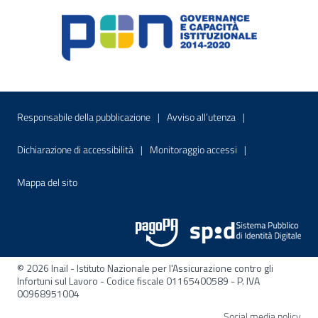
Menu di servizio
Sito interno - Apre in una nuova finestr
Sito interno - Apre
Responsabile della pubblicazione
Avviso all’utenza
Sito interno - Apre in una nuova finestra
Sito interno - Apre
Dichiarazione di accessibilità
Monitoraggio accessi
Sito interno - Apre nella stessa finestra
Mappa del sito
© 2026 Inail - Istituto Nazionale per l'Assicurazione contro gli
Infortuni sul Lavoro - Codice fiscale 01165400589 - P. IVA
00968951004
Apre
Social media policy