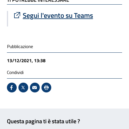
Sito esterno : apre una nuova finestra
Segui l'evento su Teams
Condivisione social
Pubblicazione
13/12/2021, 13:38
Condividi
Condividi su Facebook - Sito esterno - Apertura in 
X - Sito esterno - Apertura in nuova finestra
Invio Mail: apre il programma di posta el
Stampa pagina: scelta meno ecologic
Feedback
Questa pagina ti è stata utile ?