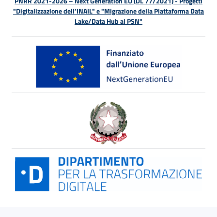
PNRR 2021-2026 – Next Generation EU (DL 77/2021) - Progetti
"Digitalizzazione dell’INAIL" e "Migrazione della Piattaforma Data
Lake/Data Hub al PSN"