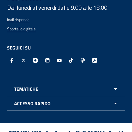
Dal lunedì al venerdì dalle 9.00 alle 18.00
Inail risponde
Sportello digitale
SEGUICI SU
Facebook - Sito esterno - Apertura in nuova finestra
X - Sito esterno - Apertura in nuova finestra
Instagram - Sito esterno - Apertura in nuo
Linkedin - Sito esterno - Apertura in 
Youtube - Sito esterno - Apertur
TikTok - Sito esterno - Ape
Spreaker - Sito estern
Feed RSS - Apert
TEMATICHE
APRI 
ACCESSO RAPIDO
APRI 