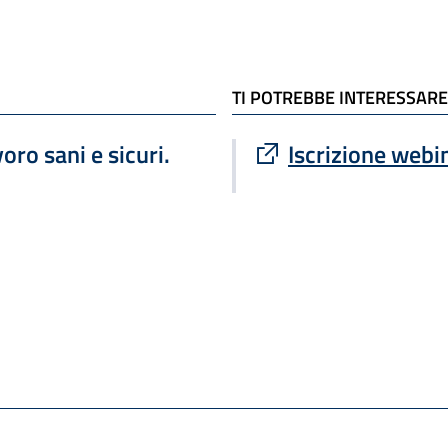
TI POTREBBE INTERESSARE
Sito esterno : apre
ro sani e sicuri.
Iscrizione webi