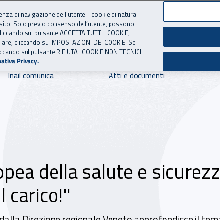
ienza di navigazione dell’utente. I cookie di natura
 sito. Solo previo consenso dell’utente, possono
 per l'Assicurazione contro 
ie cliccando sul pulsante ACCETTA TUTTI I COOKIE,
tallare, cliccando su IMPOSTAZIONI DEI COOKIE. Se
o cliccando sul pulsante RIFIUTA I COOKIE NON TECNICI
ativa Privacy.
Inail comunica
Atti e documenti
ea della salute e sicurezza
 carico!"
dalla Direzione regionale Veneto approfondisce il tem