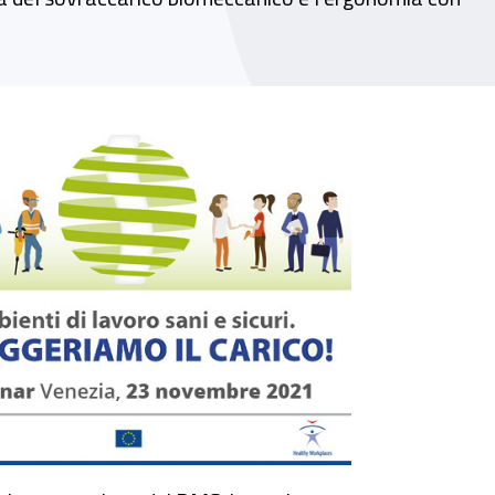
l seminario "Alleggeriamo il carico!"