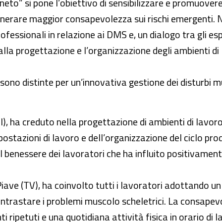
eto” si pone l’obiettivo di sensibilizzare e promuover
enerare maggior consapevolezza sui rischi emergenti. N
ofessionali in relazione ai DMS e, un dialogo tra gli es
 alla progettazione e l’organizzazione degli ambienti d
sono distinte per un’innovativa gestione dei disturbi m
), ha creduto nella progettazione di ambienti di lavor
postazioni di lavoro e dell’organizzazione del ciclo pr
benessere dei lavoratori che ha influito positivamente
Piave (TV), ha coinvolto tutti i lavoratori adottando
 contrastare i problemi muscolo scheletrici. La consap
ti ripetuti e una quotidiana attività fisica in orario d