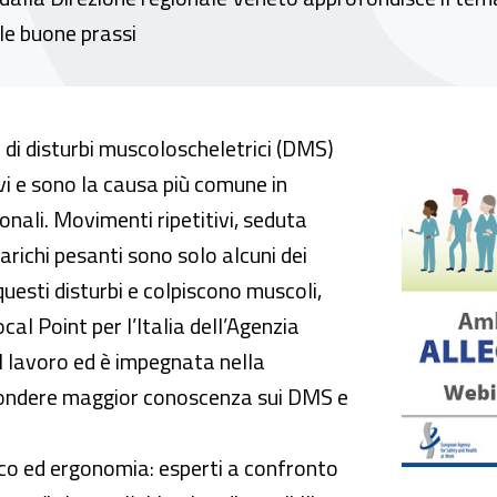
le buone prassi
la salute e sicurezza sul lavoro. A Venezia i
 di disturbi muscoloscheletrici (DMS)
ivi e sono la causa più comune in
onali. Movimenti ripetitivi, seduta
richi pesanti sono solo alcuni dei
questi disturbi e colpiscono muscoli,
Focal Point per l’Italia dell’Agenzia
ul lavoro ed è impegnata nella
ndere maggior conoscenza sui DMS e
co ed ergonomia: esperti a confronto