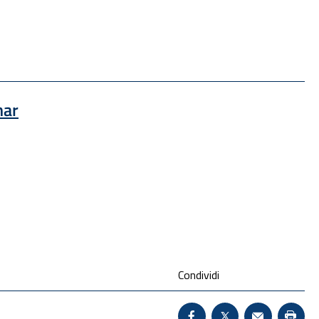
 una nuova finestra
nar
Condividi