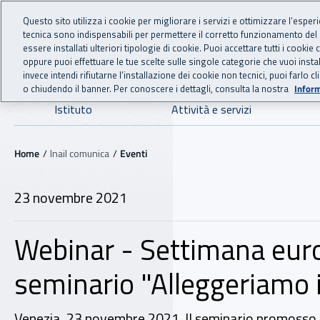
For international visitors
Vai al menu principale
Vai al contenuto principale
Questo sito utilizza i cookie per migliorare i servizi e ottimizzare l’esper
tecnica sono indispensabili per permettere il corretto funzionamento del
INAIL - Istituto Nazionale
essere installati ulteriori tipologie di cookie. Puoi accettare tutti i cook
oppure puoi effettuare le tue scelte sulle singole categorie che vuoi ins
invece intendi rifiutarne l’installazione dei cookie non tecnici, puoi farl
o chiudendo il banner. Per conoscere i dettagli, consulta la nostra
Inform
Navigazione principale
Istituto
Attività e servizi
Navigazione - Ti trovi in:
Home
Inail comunica
Eventi
23 novembre 2021
Webinar - Settimana europ
seminario "Alleggeriamo il
Venezia, 23 novembre 2021. Il seminario promosso 