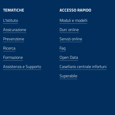
TEMATICHE
ACCESSO RAPIDO
L'Istituto
Moduli e modelli
Assicurazione
Durc online
Prevenzione
Servizi online
Ricerca
Faq
Formazione
Open Data
Assistenza e Supporto
Casellario centrale infortuni
Superabile
ova finestra
in nuova finestra
tura in nuova finestra
 Apertura in nuova finestra
sterno - Apertura in nuova finestra
Apertura nella stessa finestra