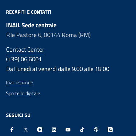
RECAPITI E CONTATTI
INAIL Sede centrale
P.le Pastore 6, 00144 Roma (RM)
Contact Center
(+39) 06.6001
Dal lunedì al venerdì dalle 9.00 alle 18.00
Inail risponde
Sportello digitale
SEGUICI SU
Facebook - Sito esterno - Apertura in nuova finestra
X - Sito esterno - Apertura in nuova finestra
Instagram - Sito esterno - Apertura in nu
Linkedin - Sito esterno - Apertura 
Youtube - Sito esterno - Aper
TikTok - Sito esterno -
Spreaker - Sito e
Feed RSS - 