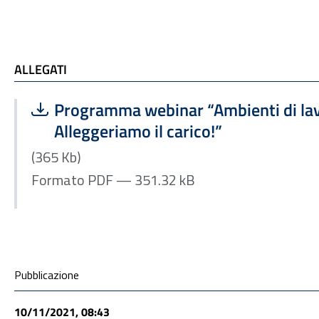
ALLEGATI e TI POTREBBE INTERESSARE
ALLEGATI
Scarica file:
Formato PDF — Dimensione 351.32 kB
Programma webinar “Ambienti di lavo
Alleggeriamo il carico!”
(365 Kb)
Formato PDF — 351.32 kB
Condivisione social
Pubblicazione
10/11/2021, 08:43