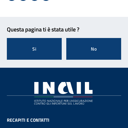
Condividi su Facebook - Sito esterno - Apertura in 
X - Sito esterno - Apertura in nuova finestra
Invio Mail: apre il programma di posta el
Stampa pagina: scelta meno ecologic
Feedback
Questa pagina ti è stata utile ?
Si
No
Footer
RECAPITI E CONTATTI