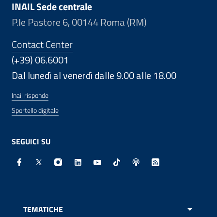
INAIL Sede centrale
P.le Pastore 6, 00144 Roma (RM)
Contact Center
(+39) 06.6001
Dal lunedì al venerdì dalle 9.00 alle 18.00
Inail risponde
Sportello digitale
SEGUICI SU
Facebook - Sito esterno - Apertura in nuova finestra
X - Sito esterno - Apertura in nuova finestra
Instagram - Sito esterno - Apertura in nuo
Linkedin - Sito esterno - Apertura in 
Youtube - Sito esterno - Apertur
TikTok - Sito esterno - Ape
Spreaker - Sito estern
Feed RSS - Apert
TEMATICHE
APRI 