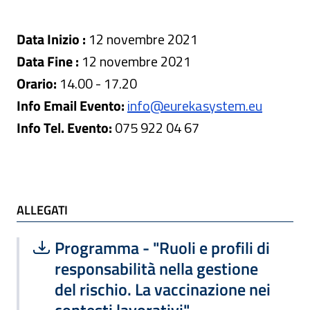
Data Inizio :
12 novembre 2021
Data Fine :
12 novembre 2021
Orario:
14.00 - 17.20
Info Email Evento:
info@eurekasystem.eu
Info Tel. Evento:
075 922 04 67
ALLEGATI e TI POTREBBE INTERESSARE
ALLEGATI
Scarica file:
Formato PDF — Dimensione 753.74 k
Programma - "Ruoli e profili di
responsabilità nella gestione
del rischio. La vaccinazione nei
contesti lavorativi"