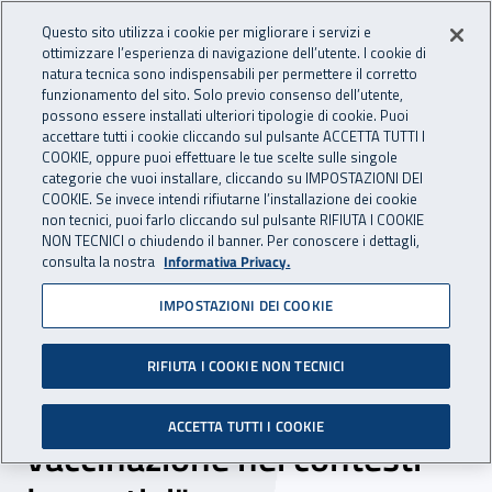
Accedi ai servizi online
For international visitors
Vai al menu principale
Vai al contenuto principale
Questo sito utilizza i cookie per migliorare i servizi e
ottimizzare l’esperienza di navigazione dell’utente. I cookie di
INAIL - Istituto Nazionale per 
natura tecnica sono indispensabili per permettere il corretto
Apri cerca
Apr
funzionamento del sito. Solo previo consenso dell’utente,
possono essere installati ulteriori tipologie di cookie. Puoi
Navigazione principale
accettare tutti i cookie cliccando sul pulsante ACCETTA TUTTI I
COOKIE, oppure puoi effettuare le tue scelte sulle singole
Navigazione - Ti trovi in:
Home
Inail comunica
Eventi
categorie che vuoi installare, cliccando su IMPOSTAZIONI DEI
COOKIE. Se invece intendi rifiutarne l’installazione dei cookie
non tecnici, puoi farlo cliccando sul pulsante RIFIUTA I COOKIE
NON TECNICI o chiudendo il banner. Per conoscere i dettagli,
12 novembre 2021
consulta la nostra
Informativa Privacy.
IMPOSTAZIONI DEI COOKIE
Webinar - "Ruoli e profili di
responsabilità nella
RIFIUTA I COOKIE NON TECNICI
gestione del rischio. La
ACCETTA TUTTI I COOKIE
vaccinazione nei contesti