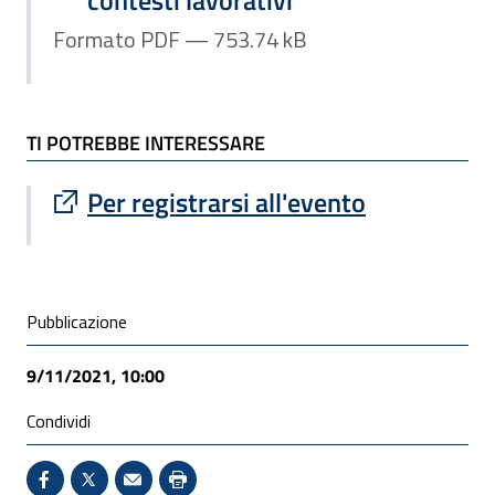
Formato PDF — 753.74 kB
TI POTREBBE INTERESSARE
Sito esterno : apre una nuova finestra
Per registrarsi all'evento
Condivisione social
Pubblicazione
9/11/2021, 10:00
Condividi