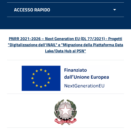
ACCESSO RAPIDO
APRI 
PNRR 2021-2026 – Next Generation EU (DL 77/2021) - Progetti
"Digitalizzazione dell’INAIL" e "Migrazione della Piattaforma Data
Lake/Data Hub al PSN"