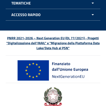
TEMATICHE
APRI 
ACCESSO RAPIDO
APRI 
PNRR 2021-2026 – Next Generation EU (DL 77/2021) - Progetti
"Digitalizzazione dell’INAIL" e "Migrazione della Piattaforma Data
Lake/Data Hub al PSN"