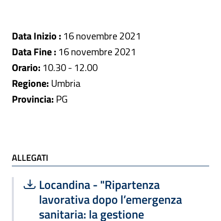
Data Inizio :
16 novembre 2021
Data Fine :
16 novembre 2021
Orario:
10.30 - 12.00
Regione:
Umbria
Provincia:
PG
ALLEGATI e TI POTREBBE INTERESSARE
ALLEGATI
Scarica file:
Formato PDF — Dimensione 3.58 MB
Locandina - "Ripartenza
lavorativa dopo l’emergenza
sanitaria: la gestione