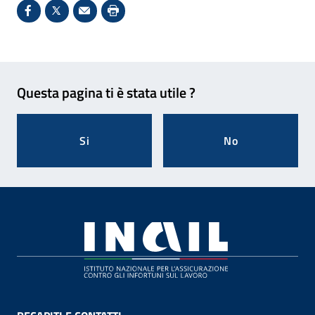
Condividi su Facebook - Sito esterno - Apertura in 
X - Sito esterno - Apertura in nuova finestra
Invio Mail: apre il programma di posta el
Stampa pagina: scelta meno ecologic
Feedback
Questa pagina ti è stata utile ?
Si
No
Footer