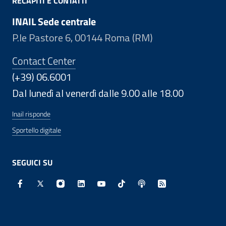
RECAPITI E CONTATTI
INAIL Sede centrale
P.le Pastore 6, 00144 Roma (RM)
Contact Center
(+39) 06.6001
Dal lunedì al venerdì dalle 9.00 alle 18.00
Inail risponde
Sportello digitale
SEGUICI SU
Facebook - Sito esterno - Apertura in nuova finestra
X - Sito esterno - Apertura in nuova finestra
Instagram - Sito esterno - Apertura in nuo
Linkedin - Sito esterno - Apertura in 
Youtube - Sito esterno - Apertur
TikTok - Sito esterno - Ape
Spreaker - Sito estern
Feed RSS - Apert