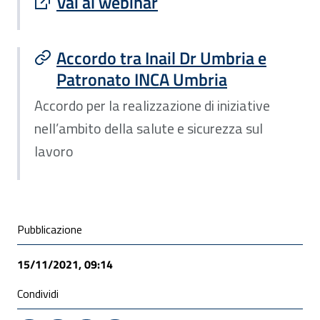
Sito esterno : apre una nuova finestra
Vai al webinar
Accordo tra Inail Dr Umbria e
Patronato INCA Umbria
Accordo per la realizzazione di iniziative
nell’ambito della salute e sicurezza sul
lavoro
Condivisione social
Pubblicazione
15/11/2021, 09:14
Condividi