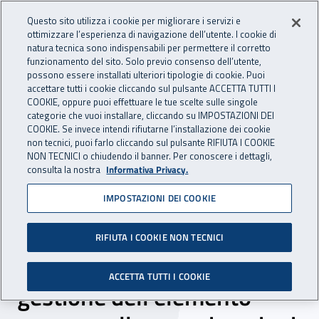
Accedi ai servizi online
For international visitors
Vai al menu principale
Vai al contenuto principale
Questo sito utilizza i cookie per migliorare i servizi e
ottimizzare l’esperienza di navigazione dell’utente. I cookie di
INAIL - Istituto Nazionale per 
natura tecnica sono indispensabili per permettere il corretto
Apri cerca
Apr
funzionamento del sito. Solo previo consenso dell’utente,
possono essere installati ulteriori tipologie di cookie. Puoi
Navigazione principale
accettare tutti i cookie cliccando sul pulsante ACCETTA TUTTI I
COOKIE, oppure puoi effettuare le tue scelte sulle singole
Navigazione - Ti trovi in:
Home
Inail comunica
Eventi
categorie che vuoi installare, cliccando su IMPOSTAZIONI DEI
COOKIE. Se invece intendi rifiutarne l’installazione dei cookie
non tecnici, puoi farlo cliccando sul pulsante RIFIUTA I COOKIE
NON TECNICI o chiudendo il banner. Per conoscere i dettagli,
16 novembre 2021
consulta la nostra
Informativa Privacy.
IMPOSTAZIONI DEI COOKIE
Webinar - Ripartenza
lavorativa dopo
RIFIUTA I COOKIE NON TECNICI
l’emergenza sanitaria: la
ACCETTA TUTTI I COOKIE
gestione dell’elemento