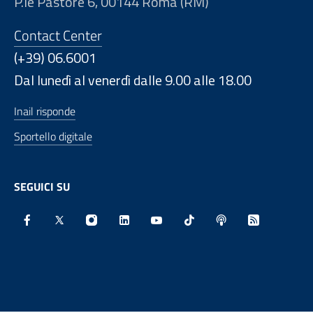
P.le Pastore 6, 00144 Roma (RM)
Contact Center
(+39) 06.6001
Dal lunedì al venerdì dalle 9.00 alle 18.00
Inail risponde
Sportello digitale
SEGUICI SU
Facebook - Sito esterno - Apertura in nuova finestra
X - Sito esterno - Apertura in nuova finestra
Instagram - Sito esterno - Apertura in nu
Linkedin - Sito esterno - Apertura 
Youtube - Sito esterno - Aper
TikTok - Sito esterno -
Spreaker - Sito e
Feed RSS - 