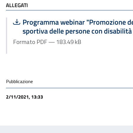
ALLEGATI e TI POTREBBE INTERESSARE
ALLEGATI
Scarica file:
Formato PDF — Dimensione 183.49 kB
Programma webinar "Promozione del
sportiva delle persone con disabilità
Formato PDF — 183.49 kB
Condivisione social
Pubblicazione
2/11/2021, 13:33