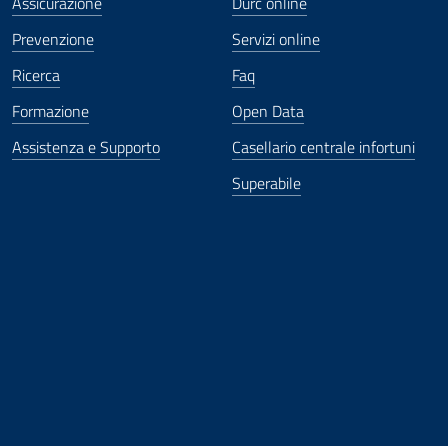
Assicurazione
Durc online
Prevenzione
Servizi online
Ricerca
Faq
Formazione
Open Data
Assistenza e Supporto
Casellario centrale infortuni
Superabile
ova finestra
in nuova finestra
tura in nuova finestra
 Apertura in nuova finestra
sterno - Apertura in nuova finestra
Apertura nella stessa finestra