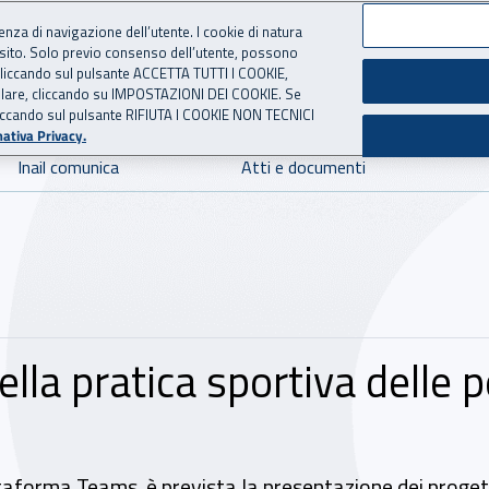
ienza di navigazione dell’utente. I cookie di natura
 sito. Solo previo consenso dell’utente, possono
 per l'Assicurazione contro 
ie cliccando sul pulsante ACCETTA TUTTI I COOKIE,
tallare, cliccando su IMPOSTAZIONI DEI COOKIE. Se
o cliccando sul pulsante RIFIUTA I COOKIE NON TECNICI
ativa Privacy.
Inail comunica
Atti e documenti
la pratica sportiva delle p
taforma Teams, è prevista la presentazione dei progett