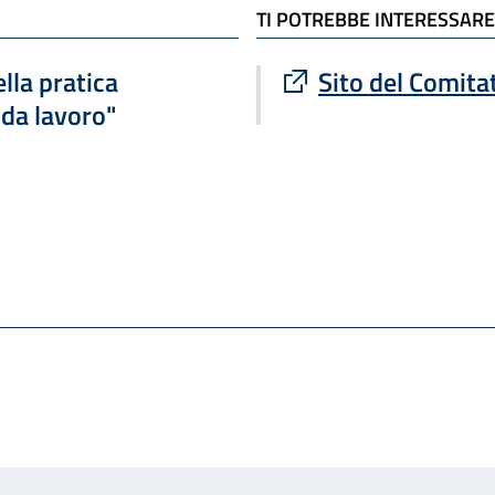
TI POTREBBE INTERESSARE
Sito esterno : apre
la pratica
Sito del Comita
 da lavoro"