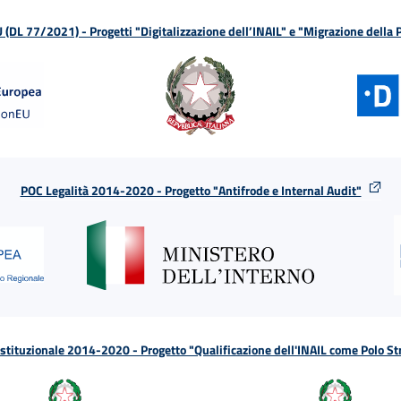
L 77/2021) - Progetti "Digitalizzazione dell’INAIL" e "Migrazione della
POC Legalità 2014-2020 - Progetto "Antifrode e Internal Audit"
tituzionale 2014-2020 - Progetto "Qualificazione dell'INAIL come Polo St