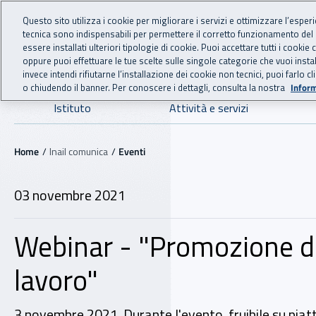
For international visitors
Vai al menu principale
Vai al contenuto principale
Questo sito utilizza i cookie per migliorare i servizi e ottimizzare l’esper
tecnica sono indispensabili per permettere il corretto funzionamento del
INAIL - Istituto Nazionale
essere installati ulteriori tipologie di cookie. Puoi accettare tutti i cook
oppure puoi effettuare le tue scelte sulle singole categorie che vuoi ins
invece intendi rifiutarne l’installazione dei cookie non tecnici, puoi farl
o chiudendo il banner. Per conoscere i dettagli, consulta la nostra
Inform
Navigazione principale
Istituto
Attività e servizi
Navigazione - Ti trovi in:
Home
Inail comunica
Eventi
03 novembre 2021
Webinar - "Promozione del
lavoro"
3 novembre 2021. Durante l'evento, fruibile su piat