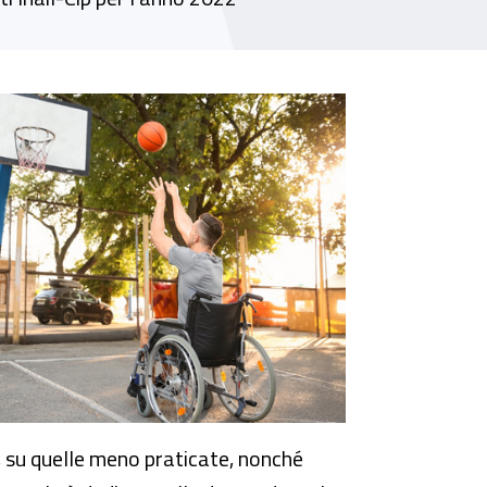
a lavoro"
te, su quelle meno praticate, nonché