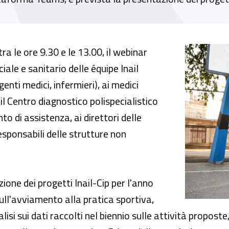
tica sportiva delle persone con disabilità d
 le ore 9.30 e le 13.00, il webinar
ale e sanitario delle équipe Inail
genti medici, infermieri), ai medici
 il Centro diagnostico polispecialistico
to di assistenza, ai direttori delle
 responsabili delle strutture non
ione dei progetti Inail-Cip per l'anno
ll'avviamento alla pratica sportiva,
alisi sui dati raccolti nel biennio sulle attività propos