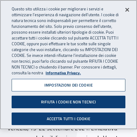
Accedi ai servizi online
For international visitors
Vai al menu principale
Vai al contenuto principale
Questo sito utilizza i cookie per migliorare i servizi e
ottimizzare l’esperienza di navigazione dell’utente. I cookie di
INAIL - Istituto Nazionale per 
natura tecnica sono indispensabili per permettere il corretto
Apri cerca
Apr
funzionamento del sito. Solo previo consenso dell’utente,
possono essere installati ulteriori tipologie di cookie. Puoi
Navigazione principale
accettare tutti i cookie cliccando sul pulsante ACCETTA TUTTI I
COOKIE, oppure puoi effettuare le tue scelte sulle singole
Navigazione - Ti trovi in:
Home
Inail comunica
Eventi
categorie che vuoi installare, cliccando su IMPOSTAZIONI DEI
COOKIE. Se invece intendi rifiutarne l’installazione dei cookie
non tecnici, puoi farlo cliccando sul pulsante RIFIUTA I COOKIE
NON TECNICI o chiudendo il banner. Per conoscere i dettagli,
dal 19 al 22 settembre 2021
consulta la nostra
Informativa Privacy.
IMPOSTAZIONI DEI COOKIE
Veneto, aperto un campus
estivo multidisciplinare
RIFIUTA I COOKIE NON TECNICI
Cip-Inail
ACCETTA TUTTI I COOKIE
Venezia, 19-22 settembre 2021. L'iniziativa