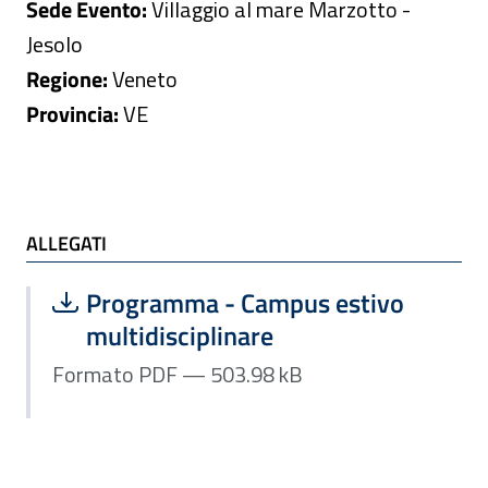
Sede Evento:
Villaggio al mare Marzotto -
Jesolo
Regione:
Veneto
Provincia:
VE
ALLEGATI
ALLEGATI
Scarica file:
Formato PDF — Dimensione 503.98 k
Programma - Campus estivo
multidisciplinare
Formato PDF — 503.98 kB