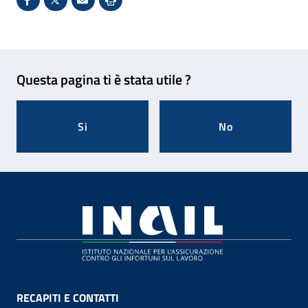
Condividi su Facebook - Sito esterno - Apertura in 
X - Sito esterno - Apertura in nuova finestra
Invio Mail: apre il programma di posta el
Stampa pagina: scelta meno ecologic
Feedback
Questa pagina ti è stata utile ?
Si
No
Footer
RECAPITI E CONTATTI