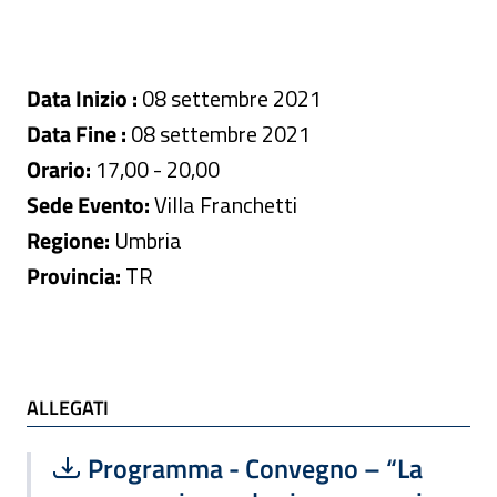
Data Inizio :
08 settembre 2021
Data Fine :
08 settembre 2021
Orario:
17,00 - 20,00
Sede Evento:
Villa Franchetti
Regione:
Umbria
Provincia:
TR
ALLEGATI
ALLEGATI
Scarica file:
Formato PDF — Dimensione 95.76 kB
Programma - Convegno – “La