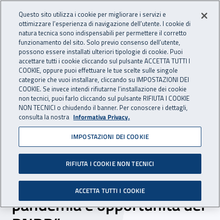
Accedi ai servizi online
For international visitors
Vai al menu principale
Vai al contenuto principale
Questo sito utilizza i cookie per migliorare i servizi e
ottimizzare l’esperienza di navigazione dell’utente. I cookie di
INAIL - Istituto Nazionale per 
natura tecnica sono indispensabili per permettere il corretto
Apri cerca
Apr
funzionamento del sito. Solo previo consenso dell’utente,
possono essere installati ulteriori tipologie di cookie. Puoi
Navigazione principale
accettare tutti i cookie cliccando sul pulsante ACCETTA TUTTI I
COOKIE, oppure puoi effettuare le tue scelte sulle singole
Navigazione - Ti trovi in:
Home
Inail comunica
Eventi
categorie che vuoi installare, cliccando su IMPOSTAZIONI DEI
COOKIE. Se invece intendi rifiutarne l’installazione dei cookie
non tecnici, puoi farlo cliccando sul pulsante RIFIUTA I COOKIE
NON TECNICI o chiudendo il banner. Per conoscere i dettagli,
08 settembre 2021
consulta la nostra
Informativa Privacy.
IMPOSTAZIONI DEI COOKIE
Convegno – “La
prevenzione e la sicurezza
RIFIUTA I COOKIE NON TECNICI
sui luoghi di lavoro: tra
ACCETTA TUTTI I COOKIE
pandemia e opportunità del