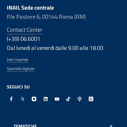
INAIL Sede centrale
P.le Pastore 6, 00144 Roma (RM)
Contact Center
(+39) 06.6001
Dal lunedì al venerdì dalle 9.00 alle 18.00
Inail risponde
Sportello digitale
SEGUICI SU
Facebook - Sito esterno - Apertura in nuova finestra
X - Sito esterno - Apertura in nuova finestra
Instagram - Sito esterno - Apertura in nuo
Linkedin - Sito esterno - Apertura in 
Youtube - Sito esterno - Apertur
TikTok - Sito esterno - Ape
Spreaker - Sito estern
Feed RSS - Apert
TEMATICHE