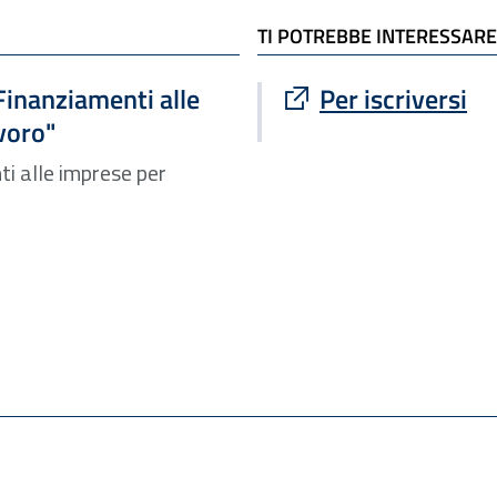
TI POTREBBE INTERESSARE
Sito esterno : apre
Finanziamenti alle
Per iscriversi
voro"
i alle imprese per