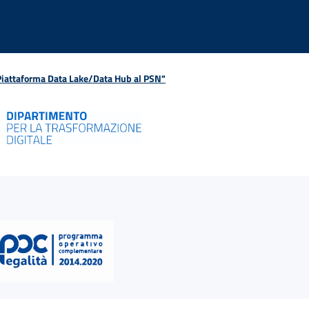
 Piattaforma Data Lake/Data Hub al PSN"