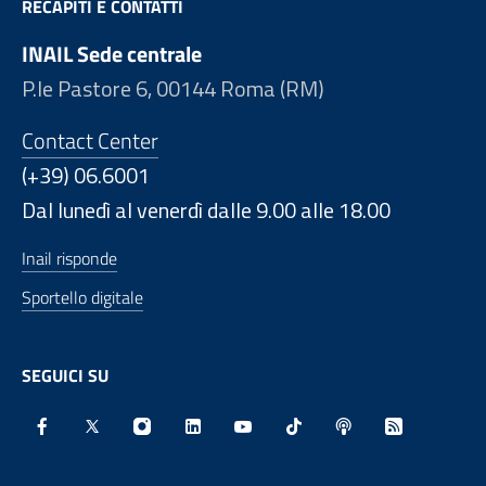
RECAPITI E CONTATTI
INAIL Sede centrale
P.le Pastore 6, 00144 Roma (RM)
Contact Center
(+39) 06.6001
Dal lunedì al venerdì dalle 9.00 alle 18.00
Inail risponde
Sportello digitale
SEGUICI SU
Facebook - Sito esterno - Apertura in nuova finestra
X - Sito esterno - Apertura in nuova finestra
Instagram - Sito esterno - Apertura in nu
Linkedin - Sito esterno - Apertura 
Youtube - Sito esterno - Aper
TikTok - Sito esterno -
Spreaker - Sito e
Feed RSS - 