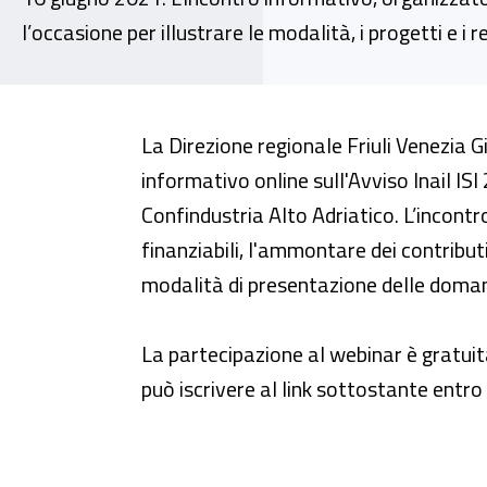
l’occasione per illustrare le modalità, i progetti e i 
Webinar - "Inail Avviso ISI 2020
La Direzione regionale Friuli Venezia G
informativo online sull'Avviso Inail IS
Confindustria Alto Adriatico. L’incontro
finanziabili, l'ammontare dei contributi,
modalità di presentazione delle doman
La partecipazione al webinar è gratuita 
può iscrivere al link sottostante entro