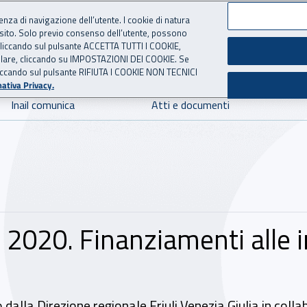
ienza di navigazione dell’utente. I cookie di natura
 sito. Solo previo consenso dell’utente, possono
 per l'Assicurazione contro 
ie cliccando sul pulsante ACCETTA TUTTI I COOKIE,
tallare, cliccando su IMPOSTAZIONI DEI COOKIE. Se
o cliccando sul pulsante RIFIUTA I COOKIE NON TECNICI
ativa Privacy.
Inail comunica
Atti e documenti
SI 2020. Finanziamenti alle 
dalla Direzione regionale Friuli Venezia Giulia in colla