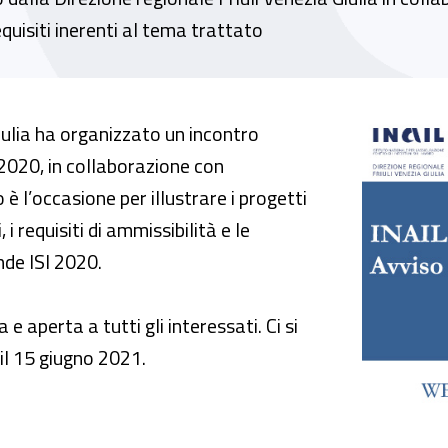
requisiti inerenti al tema trattato
. Finanziamenti alle imprese per salute e sic
iulia ha organizzato un incontro
I 2020, in collaborazione con
 è l’occasione per illustrare i progetti
 i requisiti di ammissibilità e le
de ISI 2020.
e aperta a tutti gli interessati. Ci si
 il 15 giugno 2021.