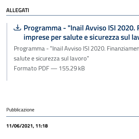
ALLEGATI e TI POTREBBE INTERESSARE
ALLEGATI
Scarica file:
Formato PDF — Dimensione 155.29 kB
Programma - "Inail Avviso ISI 2020. 
imprese per salute e sicurezza sul la
Programma - "Inail Avviso ISI 2020. Finanziament
salute e sicurezza sul lavoro"
Formato PDF — 155.29 kB
Condivisione social
Pubblicazione
11/06/2021, 11:18