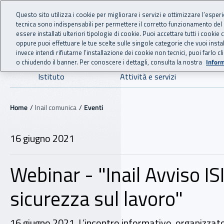
For international visitors
Vai al menu principale
Vai al contenuto principale
Questo sito utilizza i cookie per migliorare i servizi e ottimizzare l’esper
tecnica sono indispensabili per permettere il corretto funzionamento del
INAIL - Istituto Nazionale
essere installati ulteriori tipologie di cookie. Puoi accettare tutti i cook
oppure puoi effettuare le tue scelte sulle singole categorie che vuoi ins
invece intendi rifiutarne l’installazione dei cookie non tecnici, puoi farl
o chiudendo il banner. Per conoscere i dettagli, consulta la nostra
Inform
Navigazione principale
Istituto
Attività e servizi
Navigazione - Ti trovi in:
Home
Inail comunica
Eventi
16 giugno 2021
Webinar - "Inail Avviso I
sicurezza sul lavoro"
16 giugno 2021. L’incontro informativo, organizzato 