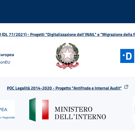
L 77/2021) - Progetti "Digitalizzazione dell’INAIL" e "Migrazione della
POC Legalità 2014-2020 - Progetto "Antifrode e Internal Audit"