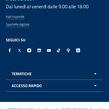
Dal lunedì al venerdì dalle 9.00 alle 18.00
Inail risponde
Sportello digitale
SEGUICI SU
Facebook - Sito esterno - Apertura in nuova finestra
X - Sito esterno - Apertura in nuova finestra
Instagram - Sito esterno - Apertura in nuo
Linkedin - Sito esterno - Apertura in 
Youtube - Sito esterno - Apertur
TikTok - Sito esterno - Ape
Spreaker - Sito estern
Feed RSS - Apert
TEMATICHE
APRI 
ACCESSO RAPIDO
APRI 