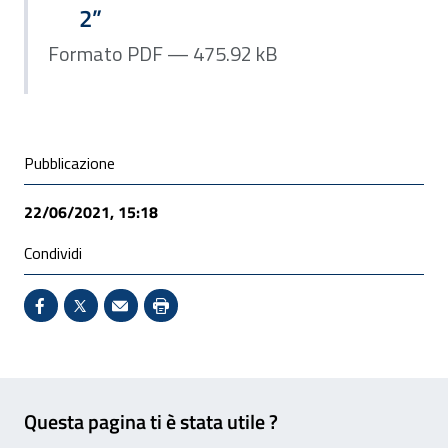
2”
Formato PDF — 475.92 kB
Condivisione social
Pubblicazione
22/06/2021, 15:18
Condividi
Condividi su Facebook - Sito esterno - Apertura in 
X - Sito esterno - Apertura in nuova finestra
Invio Mail: apre il programma di posta el
Stampa pagina: scelta meno ecologic
Feedback
Questa pagina ti è stata utile ?