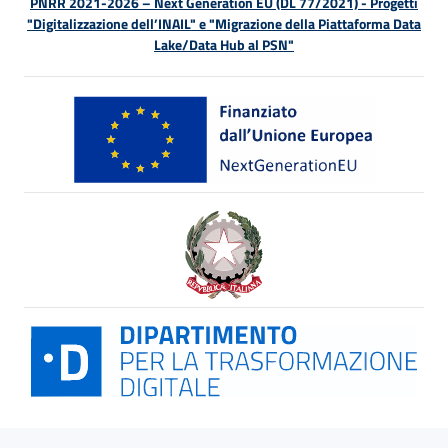
PNRR 2021-2026 – Next Generation EU (DL 77/2021) - Progetti
"Digitalizzazione dell’INAIL" e "Migrazione della Piattaforma Data
Lake/Data Hub al PSN"