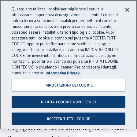
Accedi ai servizi online
For international visitors
Vai al menu principale
Vai al contenuto principale
Questo sito utilizza i cookie per migliorare i servizi e
ottimizzare l’esperienza di navigazione dell’utente. I cookie di
INAIL - Istituto Nazionale per 
natura tecnica sono indispensabili per permettere il corretto
Apri cerca
Apr
funzionamento del sito. Solo previo consenso dell’utente,
possono essere installati ulteriori tipologie di cookie. Puoi
Navigazione principale
accettare tutti i cookie cliccando sul pulsante ACCETTA TUTTI I
COOKIE, oppure puoi effettuare le tue scelte sulle singole
Navigazione - Ti trovi in:
Home
Inail comunica
Eventi
categorie che vuoi installare, cliccando su IMPOSTAZIONI DEI
COOKIE. Se invece intendi rifiutarne l’installazione dei cookie
non tecnici, puoi farlo cliccando sul pulsante RIFIUTA I COOKIE
NON TECNICI o chiudendo il banner. Per conoscere i dettagli,
23 giugno 2021
consulta la nostra
Informativa Privacy.
IMPOSTAZIONI DEI COOKIE
Sardegna. Webinar –
“Campagna vaccinale Inail
RIFIUTA I COOKIE NON TECNICI
anti SARS-CoV-2”
ACCETTA TUTTI I COOKIE
23 giugno 2021. Un’iniziativa, organizzata dalla