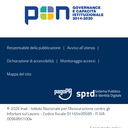
Menu di servizio
Sito interno - Apre in una nuova finestr
Sito interno - Apre
Responsabile della pubblicazione
Avviso all’utenza
Sito interno - Apre in una nuova finestra
Sito interno - Apre
Dichiarazione di accessibilità
Monitoraggio accessi
Sito interno - Apre nella stessa finestra
Mappa del sito
© 2026 Inail - Istituto Nazionale per l'Assicurazione contro gli
Infortuni sul Lavoro - Codice fiscale 01165400589 - P. IVA
00968951004
Apre
Social media policy