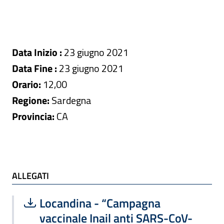
Data Inizio :
23 giugno 2021
Data Fine :
23 giugno 2021
Orario:
12,00
Regione:
Sardegna
Provincia:
CA
ALLEGATI
ALLEGATI
Scarica file:
Formato PDF — Dimensione 475.92 k
Locandina - “Campagna
vaccinale Inail anti SARS-CoV-