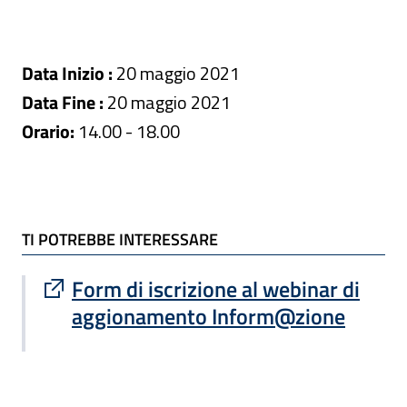
Data Inizio :
20 maggio 2021
Data Fine :
20 maggio 2021
Orario:
14.00 - 18.00
TI POTREBBE INTERESSARE
TI POTREBBE INTERESSARE
Sito esterno : apre una nuova finestra
Form di iscrizione al webinar di
aggionamento Inform@zione