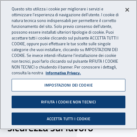
Accedi ai servizi online
For international visitors
Vai al menu principale
Vai al contenuto principale
Questo sito utilizza i cookie per migliorare i servizi e
ottimizzare l’esperienza di navigazione dell’utente. I cookie di
INAIL - Istituto Nazionale per 
natura tecnica sono indispensabili per permettere il corretto
Apri cerca
Apr
funzionamento del sito. Solo previo consenso dell’utente,
possono essere installati ulteriori tipologie di cookie. Puoi
Navigazione principale
accettare tutti i cookie cliccando sul pulsante ACCETTA TUTTI I
COOKIE, oppure puoi effettuare le tue scelte sulle singole
Navigazione - Ti trovi in:
Home
Inail comunica
Eventi
categorie che vuoi installare, cliccando su IMPOSTAZIONI DEI
COOKIE. Se invece intendi rifiutarne l’installazione dei cookie
non tecnici, puoi farlo cliccando sul pulsante RIFIUTA I COOKIE
NON TECNICI o chiudendo il banner. Per conoscere i dettagli,
20 maggio 2021
consulta la nostra
Informativa Privacy.
IMPOSTAZIONI DEI COOKIE
Webinar – “Nuovi
strumenti digitali per la
RIFIUTA I COOKIE NON TECNICI
formazione alla salute e
ACCETTA TUTTI I COOKIE
sicurezza sul lavoro”