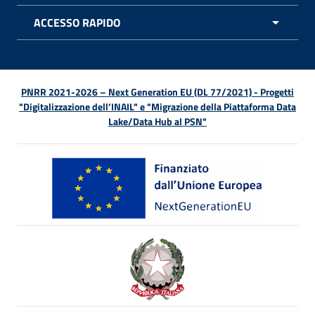
ACCESSO RAPIDO
APRI 
PNRR 2021-2026 – Next Generation EU (DL 77/2021) - Progetti
"Digitalizzazione dell’INAIL" e "Migrazione della Piattaforma Data
Lake/Data Hub al PSN"