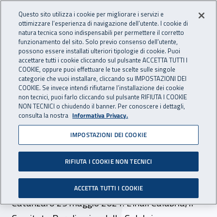
Accedi ai servizi online
For international visitors
Vai al menu principale
Vai al contenuto principale
Questo sito utilizza i cookie per migliorare i servizi e
ottimizzare l’esperienza di navigazione dell’utente. I cookie di
INAIL - Istituto Nazionale per 
natura tecnica sono indispensabili per permettere il corretto
Apri cerca
Apr
funzionamento del sito. Solo previo consenso dell’utente,
possono essere installati ulteriori tipologie di cookie. Puoi
Navigazione principale
accettare tutti i cookie cliccando sul pulsante ACCETTA TUTTI I
COOKIE, oppure puoi effettuare le tue scelte sulle singole
Navigazione - Ti trovi in:
Home
Inail comunica
Eventi
categorie che vuoi installare, cliccando su IMPOSTAZIONI DEI
COOKIE. Se invece intendi rifiutarne l’installazione dei cookie
non tecnici, puoi farlo cliccando sul pulsante RIFIUTA I COOKIE
NON TECNICI o chiudendo il banner. Per conoscere i dettagli,
29 maggio 2021
consulta la nostra
Informativa Privacy.
IMPOSTAZIONI DEI COOKIE
Seminario - "CIP: la ricerca
scientifica a servizio della
RIFIUTA I COOKIE NON TECNICI
cultura paralimpica"
ACCETTA TUTTI I COOKIE
Catanzaro 29 maggio 2021. L'Inail Calabria, il