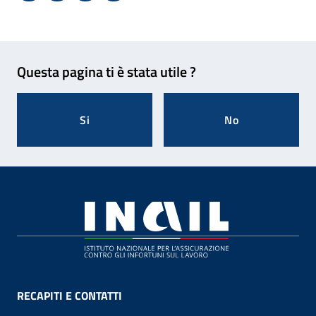
Condividi su Facebook - Sito esterno - Apertura in 
X - Sito esterno - Apertura in nuova finestra
Invio Mail: apre il programma di posta el
Stampa pagina: scelta meno ecologic
Feedback
Questa pagina ti è stata utile ?
Si
No
Footer
RECAPITI E CONTATTI