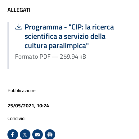
ALLEGATI
ALLEGATI
Scarica file:
Formato PDF — Dimensione 259.94 k
Programma - "CIP: la ricerca
scientifica a servizio della
cultura paralimpica"
Formato PDF — 259.94 kB
Condivisione social
Pubblicazione
25/05/2021, 10:24
Condividi