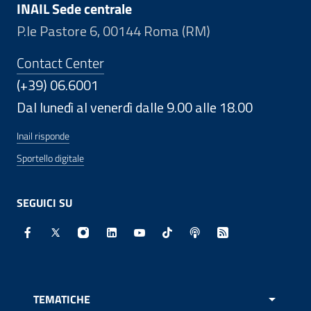
INAIL Sede centrale
P.le Pastore 6, 00144 Roma (RM)
Contact Center
(+39) 06.6001
Dal lunedì al venerdì dalle 9.00 alle 18.00
Inail risponde
Sportello digitale
SEGUICI SU
Facebook - Sito esterno - Apertura in nuova finestra
X - Sito esterno - Apertura in nuova finestra
Instagram - Sito esterno - Apertura in nuo
Linkedin - Sito esterno - Apertura in 
Youtube - Sito esterno - Apertur
TikTok - Sito esterno - Ape
Spreaker - Sito estern
Feed RSS - Apert
TEMATICHE
APRI 