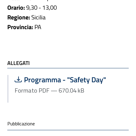
Orario:
9,30 - 13,00
Regione:
Sicilia
Provincia:
PA
ALLEGATI
ALLEGATI
Scarica file:
Formato PDF — Dimensione 670.04 k
Programma - "Safety Day"
Formato PDF — 670.04 kB
Condivisione social
Pubblicazione