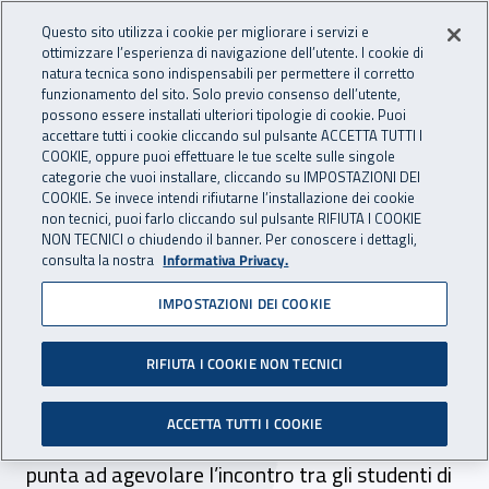
Accedi ai servizi online
For international visitors
Vai al menu principale
Vai al contenuto principale
Questo sito utilizza i cookie per migliorare i servizi e
ottimizzare l’esperienza di navigazione dell’utente. I cookie di
INAIL - Istituto Nazionale per 
natura tecnica sono indispensabili per permettere il corretto
Apri cerca
Apr
funzionamento del sito. Solo previo consenso dell’utente,
possono essere installati ulteriori tipologie di cookie. Puoi
Navigazione principale
accettare tutti i cookie cliccando sul pulsante ACCETTA TUTTI I
COOKIE, oppure puoi effettuare le tue scelte sulle singole
Navigazione - Ti trovi in:
Home
Inail comunica
Eventi
categorie che vuoi installare, cliccando su IMPOSTAZIONI DEI
COOKIE. Se invece intendi rifiutarne l’installazione dei cookie
non tecnici, puoi farlo cliccando sul pulsante RIFIUTA I COOKIE
NON TECNICI o chiudendo il banner. Per conoscere i dettagli,
28 aprile 2021
consulta la nostra
Informativa Privacy.
IMPOSTAZIONI DEI COOKIE
Webinar – “Safety Day”
Palermo 28 aprile 2021. L’evento online,
RIFIUTA I COOKIE NON TECNICI
organizzato dalla Direzione regionale Inail
ACCETTA TUTTI I COOKIE
Sicilia e dall’Università degli Studi di Palermo,
punta ad agevolare l’incontro tra gli studenti di