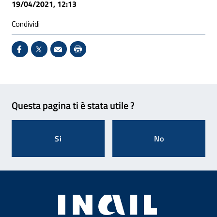
19/04/2021, 12:13
Condividi
Condividi su Facebook - Sito esterno - Apertura in 
X - Sito esterno - Apertura in nuova finestra
Invio Mail: apre il programma di posta el
Stampa pagina: scelta meno ecologic
Feedback
Questa pagina ti è stata utile ?
Si
No
Footer