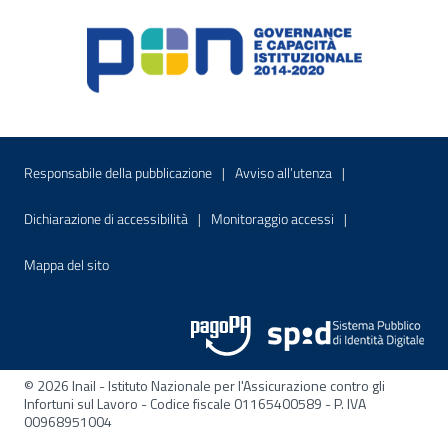
Menu di servizio
Sito interno - Apre in una nuova finestr
Sito interno - Apre
Responsabile della pubblicazione
Avviso all’utenza
Sito interno - Apre in una nuova finestra
Sito interno - Apre
Dichiarazione di accessibilità
Monitoraggio accessi
Sito interno - Apre nella stessa finestra
Mappa del sito
© 2026 Inail - Istituto Nazionale per l'Assicurazione contro gli
Infortuni sul Lavoro - Codice fiscale 01165400589 - P. IVA
00968951004