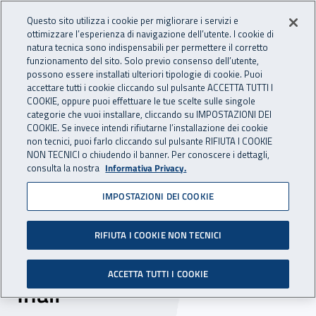
Accedi ai servizi online
For international visitors
Vai al menu principale
Vai al contenuto principale
Questo sito utilizza i cookie per migliorare i servizi e
ottimizzare l’esperienza di navigazione dell’utente. I cookie di
INAIL - Istituto Nazionale per 
natura tecnica sono indispensabili per permettere il corretto
Apri cerca
Apr
funzionamento del sito. Solo previo consenso dell’utente,
possono essere installati ulteriori tipologie di cookie. Puoi
Navigazione principale
accettare tutti i cookie cliccando sul pulsante ACCETTA TUTTI I
COOKIE, oppure puoi effettuare le tue scelte sulle singole
Navigazione - Ti trovi in:
Home
Inail comunica
Eventi
categorie che vuoi installare, cliccando su IMPOSTAZIONI DEI
COOKIE. Se invece intendi rifiutarne l’installazione dei cookie
non tecnici, puoi farlo cliccando sul pulsante RIFIUTA I COOKIE
NON TECNICI o chiudendo il banner. Per conoscere i dettagli,
15 aprile 2021
consulta la nostra
Informativa Privacy.
IMPOSTAZIONI DEI COOKIE
Webinar - “Covid-19 e
lavoro. Il punto su varianti,
RIFIUTA I COOKIE NON TECNICI
vaccini e tutela assicurativa
ACCETTA TUTTI I COOKIE
Inail”