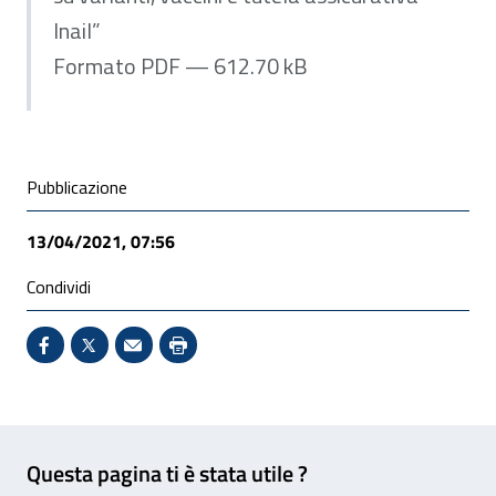
Inail”
Formato PDF — 612.70 kB
Condivisione social
Pubblicazione
13/04/2021, 07:56
Condividi
Condividi su Facebook - Sito esterno - Apertura in 
X - Sito esterno - Apertura in nuova finestra
Invio Mail: apre il programma di posta el
Stampa pagina: scelta meno ecologic
Feedback
Questa pagina ti è stata utile ?