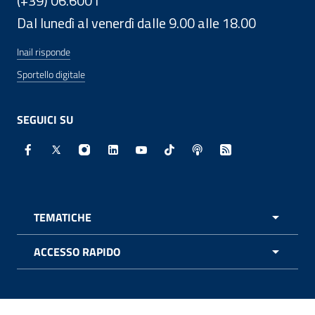
(+39) 06.6001
Dal lunedì al venerdì dalle 9.00 alle 18.00
Inail risponde
Sportello digitale
SEGUICI SU
Facebook - Sito esterno - Apertura in nuova finestra
X - Sito esterno - Apertura in nuova finestra
Instagram - Sito esterno - Apertura in nuo
Linkedin - Sito esterno - Apertura in 
Youtube - Sito esterno - Apertur
TikTok - Sito esterno - Ape
Spreaker - Sito estern
Feed RSS - Apert
TEMATICHE
APRI 
ACCESSO RAPIDO
APRI 