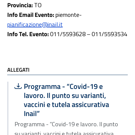
Provincia:
TO
Info Email Evento:
piemonte
-
pianificazione@inail.it
Info Tel. Evento:
011/5593628 – 011/5593534
ALLEGATI
ALLEGATI
Scarica file:
Formato PDF — Dimensione 612.70 k
Programma - “Covid-19 e
lavoro. Il punto su varianti,
vaccini e tutela assicurativa
Inail”
Programma - “Covid-19 e lavoro. Il punto
su varianti, vaccini e tutela assicurativa