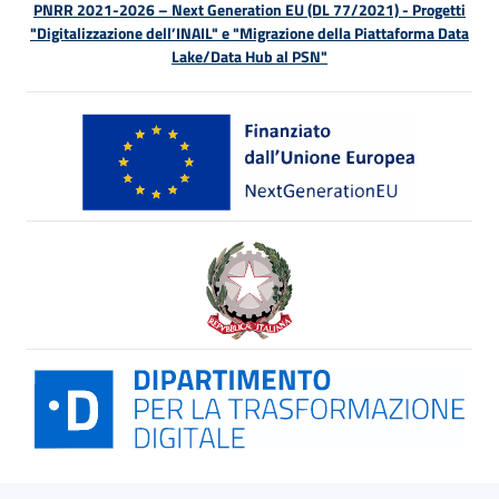
PNRR 2021-2026 – Next Generation EU (DL 77/2021) - Progetti
"Digitalizzazione dell’INAIL" e "Migrazione della Piattaforma Data
Lake/Data Hub al PSN"