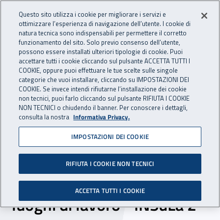
Accedi ai servizi online
For international visitors
Vai al menu principale
Vai al contenuto principale
Questo sito utilizza i cookie per migliorare i servizi e
ottimizzare l’esperienza di navigazione dell’utente. I cookie di
INAIL - Istituto Nazionale per 
natura tecnica sono indispensabili per permettere il corretto
Apri cerca
Apr
funzionamento del sito. Solo previo consenso dell’utente,
possono essere installati ulteriori tipologie di cookie. Puoi
Navigazione principale
accettare tutti i cookie cliccando sul pulsante ACCETTA TUTTI I
COOKIE, oppure puoi effettuare le tue scelte sulle singole
Navigazione - Ti trovi in:
Home
Inail comunica
Eventi
categorie che vuoi installare, cliccando su IMPOSTAZIONI DEI
COOKIE. Se invece intendi rifiutarne l’installazione dei cookie
non tecnici, puoi farlo cliccando sul pulsante RIFIUTA I COOKIE
NON TECNICI o chiudendo il banner. Per conoscere i dettagli,
08 aprile 2021
consulta la nostra
Informativa Privacy.
IMPOSTAZIONI DEI COOKIE
Webinar – “Seconda
indagine nazionale sulla
RIFIUTA I COOKIE NON TECNICI
salute e sicurezza nei
ACCETTA TUTTI I COOKIE
luoghi di lavoro - INSuLa 2”