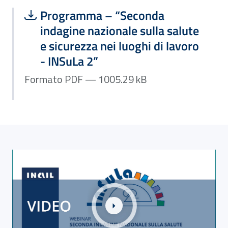
Scarica file:
Formato PDF — Dimensione 1005.29 
Programma – “Seconda
indagine nazionale sulla salute
e sicurezza nei luoghi di lavoro
- INSuLa 2”
Formato PDF — 1005.29 kB
Link alla Gallery Webinar – “Seconda indagine nazionale 