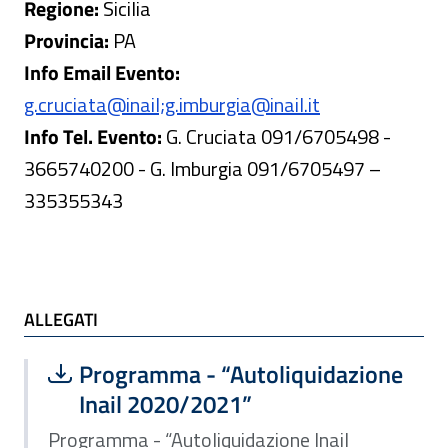
Regione:
Sicilia
Provincia:
PA
Info Email Evento:
g.cruciata@inail;g.imburgia@inail.it
Info Tel. Evento:
G. Cruciata 091/6705498 -
3665740200 - G. Imburgia 091/6705497 –
335355343
ALLEGATI e TI POTREBBE INTERESSARE
ALLEGATI
Scarica file:
Formato PDF — Dimensione 456.00 k
Programma - “Autoliquidazione
Inail 2020/2021”
Programma - “Autoliquidazione Inail