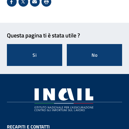
Condividi su Facebook - Sito esterno - Apertura in 
X - Sito esterno - Apertura in nuova finestra
Invio Mail: apre il programma di posta el
Stampa pagina: scelta meno ecologic
Feedback
Questa pagina ti è stata utile ?
Si
No
Footer
RECAPITI E CONTATTI