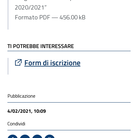
2020/2021”
Formato PDF — 456.00 kB
TI POTREBBE INTERESSARE
Sito esterno : apre una nuova finestra
Form di iscrizione
Condivisione social
Pubblicazione
4/02/2021, 10:09
Condividi