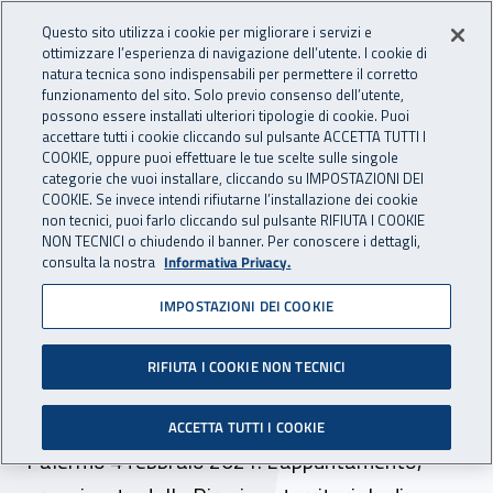
Accedi ai servizi online
For international visitors
Vai al menu principale
Vai al contenuto principale
Questo sito utilizza i cookie per migliorare i servizi e
ottimizzare l’esperienza di navigazione dell’utente. I cookie di
INAIL - Istituto Nazionale per 
natura tecnica sono indispensabili per permettere il corretto
Apri cerca
Apr
funzionamento del sito. Solo previo consenso dell’utente,
possono essere installati ulteriori tipologie di cookie. Puoi
Navigazione principale
accettare tutti i cookie cliccando sul pulsante ACCETTA TUTTI I
COOKIE, oppure puoi effettuare le tue scelte sulle singole
Navigazione - Ti trovi in:
Home
Inail comunica
Eventi
categorie che vuoi installare, cliccando su IMPOSTAZIONI DEI
COOKIE. Se invece intendi rifiutarne l’installazione dei cookie
non tecnici, puoi farlo cliccando sul pulsante RIFIUTA I COOKIE
NON TECNICI o chiudendo il banner. Per conoscere i dettagli,
04 febbraio 2021
consulta la nostra
Informativa Privacy.
IMPOSTAZIONI DEI COOKIE
Webinar -
“Autoliquidazione Inail
RIFIUTA I COOKIE NON TECNICI
2020/2021”
ACCETTA TUTTI I COOKIE
Palermo 4 febbraio 2021. L’appuntamento,