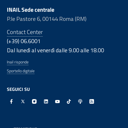
INAIL Sede centrale
P.le Pastore 6, 00144 Roma (RM)
Contact Center
(+39) 06.6001
Dal lunedì al venerdì dalle 9.00 alle 18.00
Inail risponde
Sportello digitale
SEGUICI SU
Facebook - Sito esterno - Apertura in nuova finestra
X - Sito esterno - Apertura in nuova finestra
Instagram - Sito esterno - Apertura in nuo
Linkedin - Sito esterno - Apertura in 
Youtube - Sito esterno - Apertur
TikTok - Sito esterno - Ape
Spreaker - Sito estern
Feed RSS - Apert