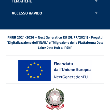
TEMATICHE
APRI 
ACCESSO RAPIDO
APRI 
PNRR 2021-2026 – Next Generation EU (DL 77/2021) - Progetti
"Digitalizzazione dell’INAIL" e "Migrazione della Piattaforma Data
Lake/Data Hub al PSN"