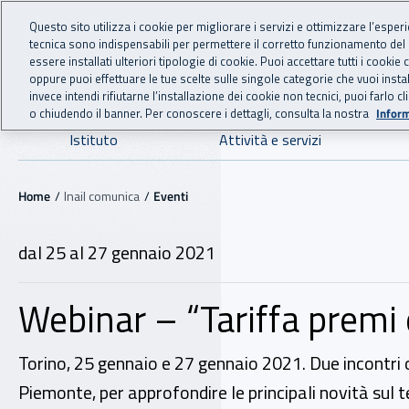
For international visitors
Vai al menu principale
Vai al contenuto principale
Questo sito utilizza i cookie per migliorare i servizi e ottimizzare l’esper
tecnica sono indispensabili per permettere il corretto funzionamento del
INAIL - Istituto Nazionale
essere installati ulteriori tipologie di cookie. Puoi accettare tutti i cook
oppure puoi effettuare le tue scelte sulle singole categorie che vuoi ins
invece intendi rifiutarne l’installazione dei cookie non tecnici, puoi farl
o chiudendo il banner. Per conoscere i dettagli, consulta la nostra
Inform
Navigazione principale
Istituto
Attività e servizi
Navigazione - Ti trovi in:
Home
Inail comunica
Eventi
dal 25 al 27 gennaio 2021
Webinar – “Tariffa premi
Torino, 25 gennaio e 27 gennaio 2021. Due incontri on
Piemonte, per approfondire le principali novità sul