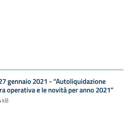
Formato PDF — Dimensione 194.14 kB
7 gennaio 2021 - “Autoliquidazione
ura operativa e le novità per anno 2021”
Formato PDF — 194.14 kB