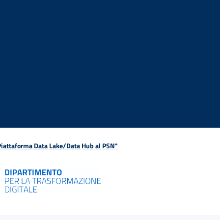
 Piattaforma Data Lake/Data Hub al PSN"