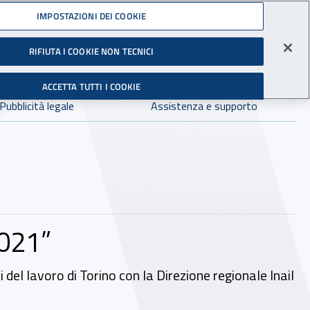
Accedi ai servizi online
IMPOSTAZIONI DEI COOKIE
gli Infortuni sul Lavoro
RIFIUTA I COOKIE NON TECNICI
Facebook - Sito esterno - Apertura in nuova finestra
X - Sito esterno - Apertura in nuova finestra
Instagram - Sito esterno - Apertura in 
Linkedin - Sito esterno - Apertur
Youtube - Sito esterno - A
Tiktok - Sito estern
Spreaker - Si
Feed R
in:
tutto INAIL.it
Avvia r
ACCETTA TUTTI I COOKIE
Dove cercare:
Pubblicità legale
Assistenza e supporto
2021”
 del lavoro di Torino con la Direzione regionale Inail