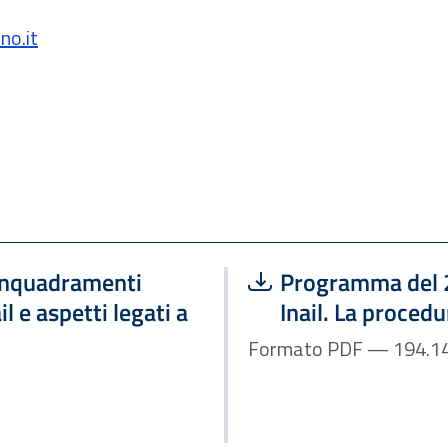
no.it
Scarica file:
Inquadramenti
Programma del 2
il e aspetti legati a
Inail. La proced