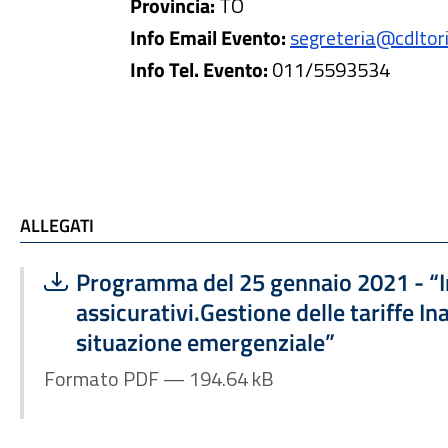
Provincia:
TO
Info Email Evento:
segreteria@cdltori
Info Tel. Evento:
011/5593534
ALLEGATI
ALLEGATI
Scarica file:
Formato PDF — Dimensione 194.64 kB
Programma del 25 gennaio 2021 - “
assicurativi.Gestione delle tariffe Ina
situazione emergenziale”
Formato PDF — 194.64 kB