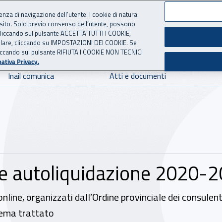
ienza di navigazione dell’utente. I cookie di natura
 sito. Solo previo consenso dell’utente, possono
 per l'Assicurazione contro 
ie cliccando sul pulsante ACCETTA TUTTI I COOKIE,
tallare, cliccando su IMPOSTAZIONI DEI COOKIE. Se
o cliccando sul pulsante RIFIUTA I COOKIE NON TECNICI
ativa Privacy.
Inail comunica
Atti e documenti
 e autoliquidazione 2020-
line, organizzati dall’Ordine provinciale dei consulenti
 tema trattato