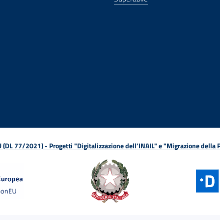
ova finestra
in nuova finestra
tura in nuova finestra
 Apertura in nuova finestra
sterno - Apertura in nuova finestra
Apertura nella stessa finestra
L 77/2021) - Progetti "Digitalizzazione dell’INAIL" e "Migrazione della