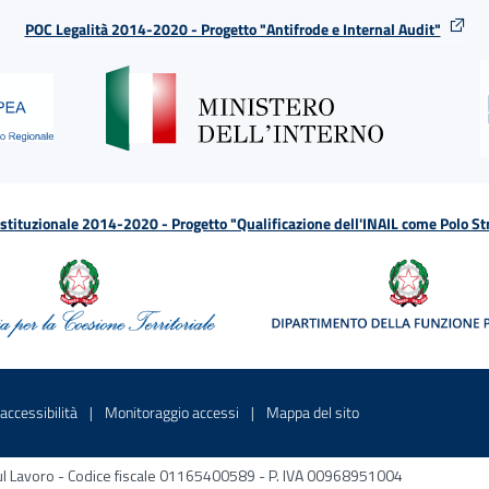
POC Legalità 2014-2020 - Progetto "Antifrode e Internal Audit"
tituzionale 2014-2020 - Progetto "Qualificazione dell'INAIL come Polo St
a
 in una nuova finestra
Sito interno - Apre in una nuova finestra
Sito interno - Apre in una nuova fines
Sito interno - Apre 
accessibilità
Monitoraggio accessi
Mappa del sito
ni sul Lavoro - Codice fiscale 01165400589 - P. IVA 00968951004