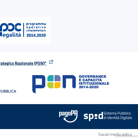
rategico Nazionale (PSN)"
tra
nella stessa finestra
Apr
Social media policy