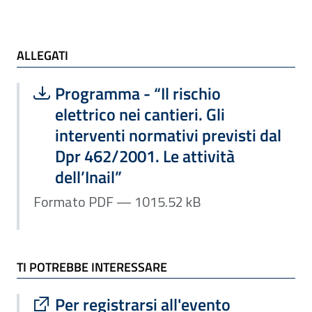
ALLEGATI e TI POTREBBE INTERESSARE
ALLEGATI
Scarica file:
Formato PDF — Dimensione 1015.52 
Programma - “Il rischio
elettrico nei cantieri. Gli
interventi normativi previsti dal
Dpr 462/2001. Le attività
dell’Inail”
Formato PDF — 1015.52 kB
TI POTREBBE INTERESSARE
Sito esterno : apre una nuova finestra
Per registrarsi all'evento