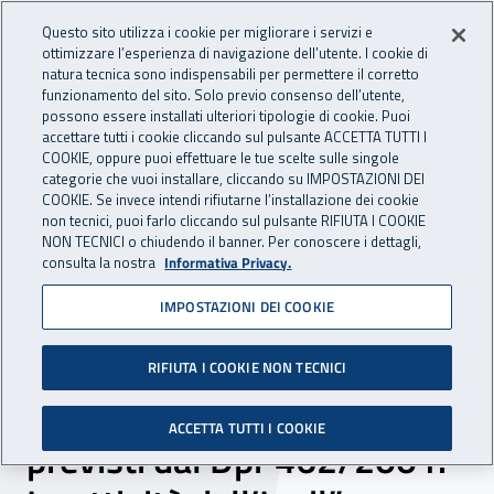
Accedi ai servizi online
For international visitors
Vai al menu principale
Vai al contenuto principale
Questo sito utilizza i cookie per migliorare i servizi e
ottimizzare l’esperienza di navigazione dell’utente. I cookie di
INAIL - Istituto Nazionale per 
natura tecnica sono indispensabili per permettere il corretto
Apri cerca
Apr
funzionamento del sito. Solo previo consenso dell’utente,
possono essere installati ulteriori tipologie di cookie. Puoi
Navigazione principale
accettare tutti i cookie cliccando sul pulsante ACCETTA TUTTI I
COOKIE, oppure puoi effettuare le tue scelte sulle singole
Navigazione - Ti trovi in:
Home
Inail comunica
Eventi
categorie che vuoi installare, cliccando su IMPOSTAZIONI DEI
COOKIE. Se invece intendi rifiutarne l’installazione dei cookie
non tecnici, puoi farlo cliccando sul pulsante RIFIUTA I COOKIE
NON TECNICI o chiudendo il banner. Per conoscere i dettagli,
27 gennaio 2021
consulta la nostra
Informativa Privacy.
IMPOSTAZIONI DEI COOKIE
Webinar – “Il rischio
elettrico nei cantieri. Gli
RIFIUTA I COOKIE NON TECNICI
interventi normativi
ACCETTA TUTTI I COOKIE
previsti dal Dpr 462/2001.