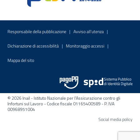
Menu di servizio
Sito interno - Apre in una nuova finestr
Sito interno - Apre
Responsabile della pubblicazione
Avviso all’utenza
Sito interno - Apre in una nuova finestra
Sito interno - Apre
Dichiarazione di accessibilità
Monitoraggio accessi
Sito interno - Apre nella stessa finestra
Mappa del sito
© 2026 Inail - Istituto Nazionale per l'Assicurazione contro gli
Infortuni sul Lavoro - Codice fiscale 01165400589 - P. IVA
00968951004
Apre
Social media policy