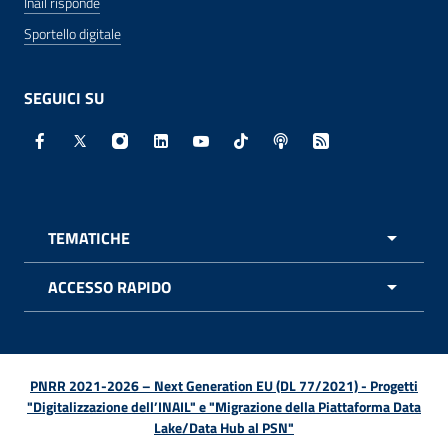
Inail risponde
Sportello digitale
SEGUICI SU
Facebook - Sito esterno - Apertura in nuova finestra
X - Sito esterno - Apertura in nuova finestra
Instagram - Sito esterno - Apertura in nuo
Linkedin - Sito esterno - Apertura in 
Youtube - Sito esterno - Apertur
TikTok - Sito esterno - Ape
Spreaker - Sito estern
Feed RSS - Apert
TEMATICHE
APRI 
ACCESSO RAPIDO
APRI 
PNRR 2021-2026 – Next Generation EU (DL 77/2021) - Progetti
"Digitalizzazione dell’INAIL" e "Migrazione della Piattaforma Data
Lake/Data Hub al PSN"