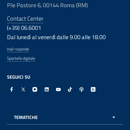
P.le Pastore 6, 00144 Roma (RM)
Contact Center
(+39) 06.6001
Dal lunedì al venerdì dalle 9.00 alle 18.00
Inail risponde
Sportello digitale
SEGUICI SU
Facebook - Sito esterno - Apertura in nuova finestra
X - Sito esterno - Apertura in nuova finestra
Instagram - Sito esterno - Apertura in nuo
Linkedin - Sito esterno - Apertura in 
Youtube - Sito esterno - Apertur
TikTok - Sito esterno - Ape
Spreaker - Sito estern
Feed RSS - Apert
TEMATICHE
APRI 