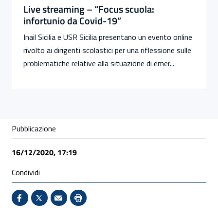
Live streaming – “Focus scuola:
infortunio da Covid-19”
Inail Sicilia e USR Sicilia presentano un evento online
rivolto ai dirigenti scolastici per una riflessione sulle
problematiche relative alla situazione di emer...
Condivisione social
Pubblicazione
16/12/2020, 17:19
Condividi
Condividi su Facebook - Sito esterno - Apertura in 
X - Sito esterno - Apertura in nuova finestra
Invio Mail: apre il programma di posta el
Stampa pagina: scelta meno ecologic