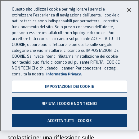
Accedi ai servizi online
For international visitors
Vai al menu principale
Vai al contenuto principale
Questo sito utilizza i cookie per migliorare i servizi e
ottimizzare l’esperienza di navigazione dell’utente. I cookie di
INAIL - Istituto Nazionale per 
natura tecnica sono indispensabili per permettere il corretto
Apri cerca
Apr
funzionamento del sito. Solo previo consenso dell’utente,
possono essere installati ulteriori tipologie di cookie. Puoi
Navigazione principale
accettare tutti i cookie cliccando sul pulsante ACCETTA TUTTI I
COOKIE, oppure puoi effettuare le tue scelte sulle singole
Navigazione - Ti trovi in:
Home
Inail comunica
Eventi
categorie che vuoi installare, cliccando su IMPOSTAZIONI DEI
COOKIE. Se invece intendi rifiutarne l’installazione dei cookie
non tecnici, puoi farlo cliccando sul pulsante RIFIUTA I COOKIE
NON TECNICI o chiudendo il banner. Per conoscere i dettagli,
22 dicembre 2020
consulta la nostra
Informativa Privacy.
IMPOSTAZIONI DEI COOKIE
Seminario – “Focus scuola:
infortunio da Covid-19”
RIFIUTA I COOKIE NON TECNICI
22 dicembre 2020. Inail Sicilia e USR Sicilia
ACCETTA TUTTI I COOKIE
presentano un evento online rivolto ai dirigenti
scolastici per una riflessione sulle