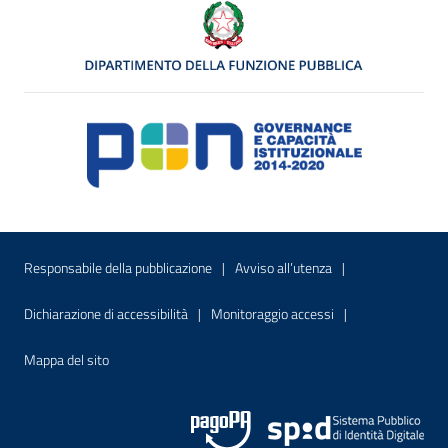
Menu di servizio
Sito interno - Apre in una nuova finestr
Sito interno - Apre
Responsabile della pubblicazione
Avviso all’utenza
Sito interno - Apre in una nuova finestra
Sito interno - Apre
Dichiarazione di accessibilità
Monitoraggio accessi
Sito interno - Apre nella stessa finestra
Mappa del sito