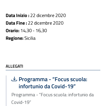
Data Inizio :
22 dicembre 2020
Data Fine :
22 dicembre 2020
Orario:
14,30 - 16,30
Regione:
Sicilia
ALLEGATI
ALLEGATI
Scarica file:
Formato PDF — Dimensione 688.92 k
Programma - “Focus scuola:
infortunio da Covid-19”
Programma - “Focus scuola: infortunio da
Covid-19”