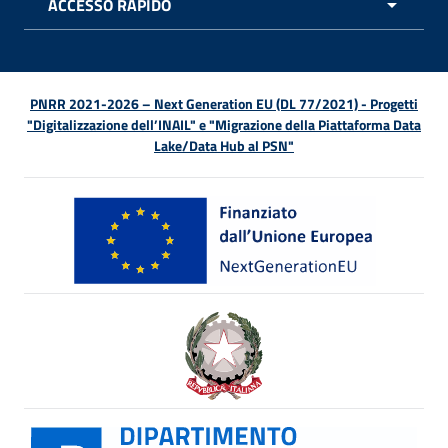
ACCESSO RAPIDO
APRI 
PNRR 2021-2026 – Next Generation EU (DL 77/2021) - Progetti
"Digitalizzazione dell’INAIL" e "Migrazione della Piattaforma Data
Lake/Data Hub al PSN"