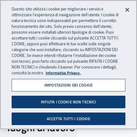
Accedi ai servizi online
For international visitors
Vai al menu principale
Vai al contenuto principale
Questo sito utilizza i cookie per migliorare i servizi e
ottimizzare l’esperienza di navigazione dell’utente. I cookie di
INAIL - Istituto Nazionale per 
natura tecnica sono indispensabili per permettere il corretto
Apri cerca
Apr
funzionamento del sito. Solo previo consenso dell’utente,
possono essere installati ulteriori tipologie di cookie. Puoi
Navigazione principale
accettare tutti i cookie cliccando sul pulsante ACCETTA TUTTI I
COOKIE, oppure puoi effettuare le tue scelte sulle singole
Navigazione - Ti trovi in:
Home
Inail comunica
Eventi
categorie che vuoi installare, cliccando su IMPOSTAZIONI DEI
COOKIE. Se invece intendi rifiutarne l’installazione dei cookie
non tecnici, puoi farlo cliccando sul pulsante RIFIUTA I COOKIE
NON TECNICI o chiudendo il banner. Per conoscere i dettagli,
dal 01 al 03 dicembre 2020
consulta la nostra
Informativa Privacy.
IMPOSTAZIONI DEI COOKIE
Ambiente Lavoro 2020 XX
Salone nazionale della
RIFIUTA I COOKIE NON TECNICI
salute e della sicurezza nei
ACCETTA TUTTI I COOKIE
luoghi di lavoro