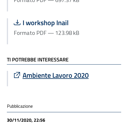
Scarica file:
Formato PDF — Dimensione 123.98 k
I workshop Inail
Formato PDF — 123.98 kB
TI POTREBBE INTERESSARE
Sito esterno : apre una nuova finestra
Ambiente Lavoro 2020
Condivisione social
Pubblicazione
30/11/2020, 22:56