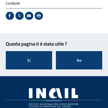
Condividi
Condividi su Facebook - Sito esterno - Apertura in 
X - Sito esterno - Apertura in nuova finestra
Invio Mail: apre il programma di posta el
Stampa pagina: scelta meno ecologic
Feedback
Questa pagina ti è stata utile ?
Si
No
Footer