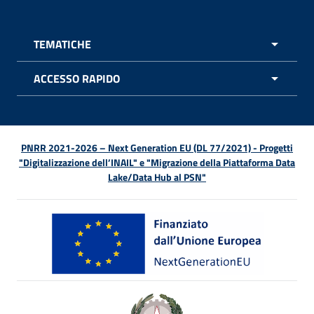
TEMATICHE
APRI 
ACCESSO RAPIDO
APRI 
PNRR 2021-2026 – Next Generation EU (DL 77/2021) - Progetti
"Digitalizzazione dell’INAIL" e "Migrazione della Piattaforma Data
Lake/Data Hub al PSN"