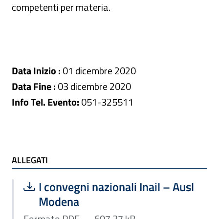
competenti per materia.
Data Inizio :
01 dicembre 2020
Data Fine :
03 dicembre 2020
Info Tel. Evento:
051-325511
ALLEGATI e TI POTREBBE INTERESSARE
ALLEGATI
Scarica file:
Formato PDF — Dimensione 697.37 k
I convegni nazionali Inail – Ausl
Modena
Formato PDF — 697.37 kB