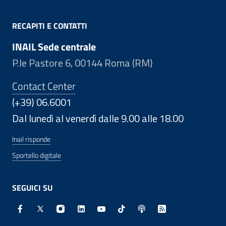
RECAPITI E CONTATTI
INAIL Sede centrale
P.le Pastore 6, 00144 Roma (RM)
Contact Center
(+39) 06.6001
Dal lunedì al venerdì dalle 9.00 alle 18.00
Inail risponde
Sportello digitale
SEGUICI SU
Facebook - Sito esterno - Apertura in nuova finestra
X - Sito esterno - Apertura in nuova finestra
Instagram - Sito esterno - Apertura in nuo
Linkedin - Sito esterno - Apertura in 
Youtube - Sito esterno - Apertur
TikTok - Sito esterno - Ape
Spreaker - Sito estern
Feed RSS - Apert