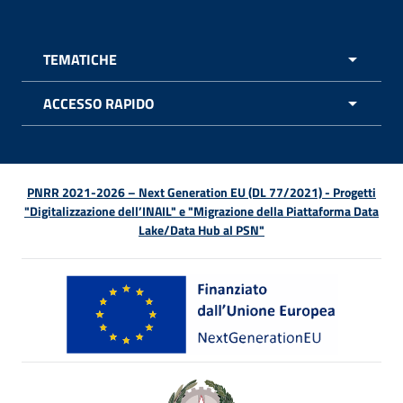
TEMATICHE
APRI 
ACCESSO RAPIDO
APRI 
PNRR 2021-2026 – Next Generation EU (DL 77/2021) - Progetti
"Digitalizzazione dell’INAIL" e "Migrazione della Piattaforma Data
Lake/Data Hub al PSN"