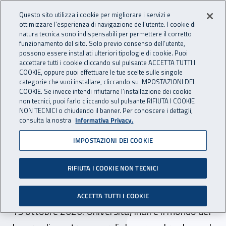
Accedi ai servizi online
For international visitors
Vai al menu principale
Vai al contenuto principale
Questo sito utilizza i cookie per migliorare i servizi e
ottimizzare l’esperienza di navigazione dell’utente. I cookie di
INAIL - Istituto Nazionale per 
natura tecnica sono indispensabili per permettere il corretto
Apri cerca
Apr
funzionamento del sito. Solo previo consenso dell’utente,
possono essere installati ulteriori tipologie di cookie. Puoi
Navigazione principale
accettare tutti i cookie cliccando sul pulsante ACCETTA TUTTI I
COOKIE, oppure puoi effettuare le tue scelte sulle singole
Navigazione - Ti trovi in:
Home
Inail comunica
Eventi
categorie che vuoi installare, cliccando su IMPOSTAZIONI DEI
COOKIE. Se invece intendi rifiutarne l’installazione dei cookie
non tecnici, puoi farlo cliccando sul pulsante RIFIUTA I COOKIE
NON TECNICI o chiudendo il banner. Per conoscere i dettagli,
15 ottobre 2020
consulta la nostra
Informativa Privacy.
IMPOSTAZIONI DEI COOKIE
Dr Fvg - Webinar: "
Lavoratori anziani e
RIFIUTA I COOKIE NON TECNICI
industria 4.0"
ACCETTA TUTTI I COOKIE
15 ottobre 2020. Università, Inail e il mondo del