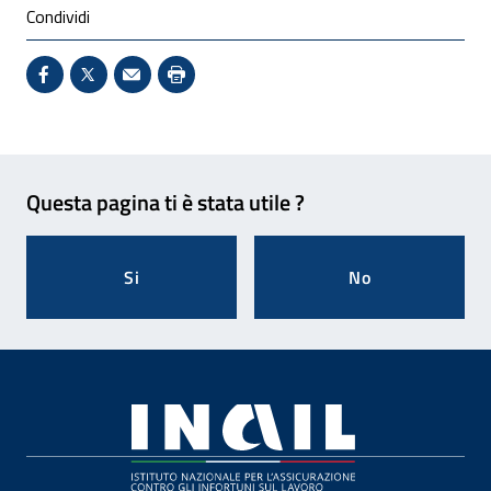
Condividi
Condividi su Facebook - Sito esterno - Apertura in 
X - Sito esterno - Apertura in nuova finestra
Invio Mail: apre il programma di posta el
Stampa pagina: scelta meno ecologic
Feedback
Questa pagina ti è stata utile ?
Si
No
Footer