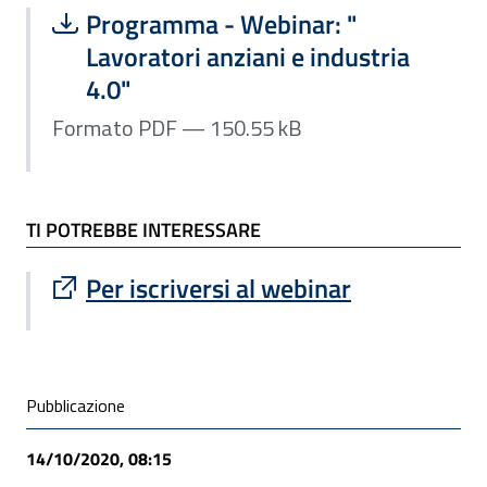
Scarica file:
Formato PDF — Dimensione 150.55 k
Programma - Webinar: "
Lavoratori anziani e industria
4.0"
Formato PDF — 150.55 kB
TI POTREBBE INTERESSARE
Sito esterno : apre una nuova finestra
Per iscriversi al webinar
Condivisione social
Pubblicazione
14/10/2020, 08:15