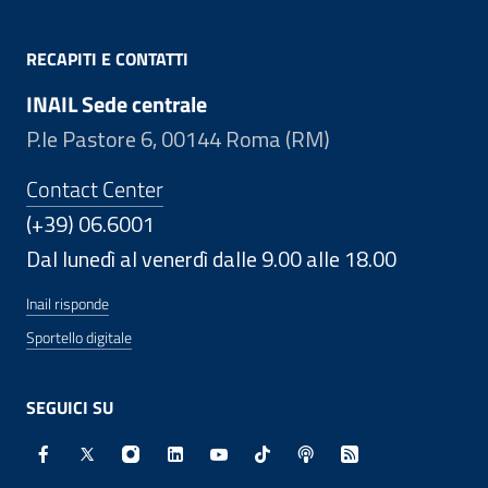
RECAPITI E CONTATTI
INAIL Sede centrale
P.le Pastore 6, 00144 Roma (RM)
Contact Center
(+39) 06.6001
Dal lunedì al venerdì dalle 9.00 alle 18.00
Inail risponde
Sportello digitale
SEGUICI SU
Facebook - Sito esterno - Apertura in nuova finestra
X - Sito esterno - Apertura in nuova finestra
Instagram - Sito esterno - Apertura in nuo
Linkedin - Sito esterno - Apertura in 
Youtube - Sito esterno - Apertur
TikTok - Sito esterno - Ape
Spreaker - Sito estern
Feed RSS - Apert