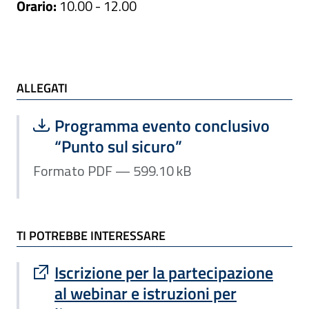
Orario:
10.00 - 12.00
ALLEGATI e TI POTREBBE INTERESSARE
ALLEGATI
Scarica file:
Formato PDF — Dimensione 599.10 k
Programma evento conclusivo
“Punto sul sicuro”
Formato PDF — 599.10 kB
TI POTREBBE INTERESSARE
Sito esterno : apre una nuova finestra
Iscrizione per la partecipazione
al webinar e istruzioni per