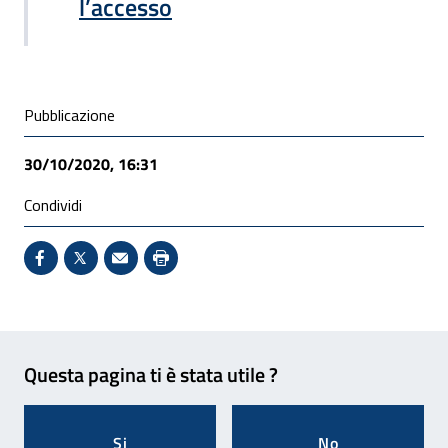
l’accesso
Condivisione social
Pubblicazione
30/10/2020, 16:31
Condividi
Condividi su Facebook - Sito esterno - Apertura in 
X - Sito esterno - Apertura in nuova finestra
Invio Mail: apre il programma di posta el
Stampa pagina: scelta meno ecologic
Feedback
Questa pagina ti è stata utile ?
Si
No