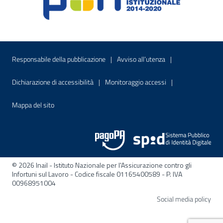
Menu di servizio
Sito interno - Apre in una nuova finestr
Sito interno - Apre
Responsabile della pubblicazione
Avviso all’utenza
Sito interno - Apre in una nuova finestra
Sito interno - Apre
Dichiarazione di accessibilità
Monitoraggio accessi
Sito interno - Apre nella stessa finestra
Mappa del sito
© 2026 Inail - Istituto Nazionale per l'Assicurazione contro gli
Infortuni sul Lavoro - Codice fiscale 01165400589 - P. IVA
00968951004
Apre
Social media policy