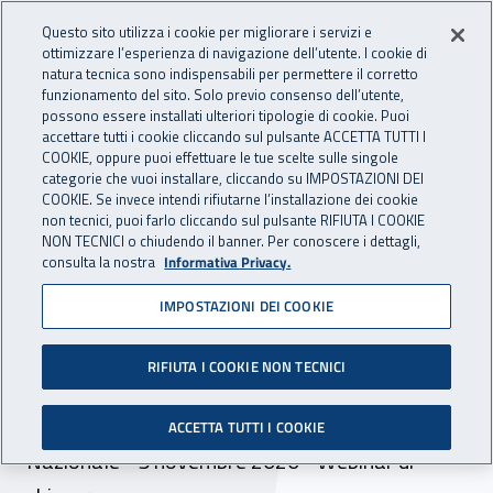
Accedi ai servizi online
For international visitors
Vai al menu principale
Vai al contenuto principale
Questo sito utilizza i cookie per migliorare i servizi e
ottimizzare l’esperienza di navigazione dell’utente. I cookie di
INAIL - Istituto Nazionale per 
natura tecnica sono indispensabili per permettere il corretto
Apri cerca
Apr
funzionamento del sito. Solo previo consenso dell’utente,
possono essere installati ulteriori tipologie di cookie. Puoi
Navigazione principale
accettare tutti i cookie cliccando sul pulsante ACCETTA TUTTI I
COOKIE, oppure puoi effettuare le tue scelte sulle singole
Navigazione - Ti trovi in:
Home
Inail comunica
Eventi
categorie che vuoi installare, cliccando su IMPOSTAZIONI DEI
COOKIE. Se invece intendi rifiutarne l’installazione dei cookie
non tecnici, puoi farlo cliccando sul pulsante RIFIUTA I COOKIE
NON TECNICI o chiudendo il banner. Per conoscere i dettagli,
05 novembre 2020
consulta la nostra
Informativa Privacy.
IMPOSTAZIONI DEI COOKIE
Direzione centrale
prevenzione, progetto
RIFIUTA I COOKIE NON TECNICI
“Punto sul sicuro”
ACCETTA TUTTI I COOKIE
Nazionale - 5 novembre 2020 - Webinar di