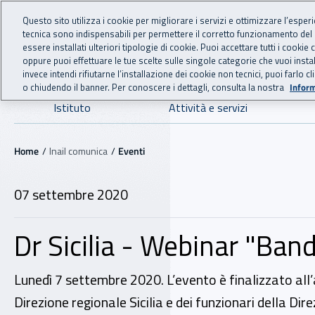
For international visitors
Vai al menu principale
Vai al contenuto principale
Questo sito utilizza i cookie per migliorare i servizi e ottimizzare l’esper
tecnica sono indispensabili per permettere il corretto funzionamento del
INAIL - Istituto Nazionale
essere installati ulteriori tipologie di cookie. Puoi accettare tutti i cook
oppure puoi effettuare le tue scelte sulle singole categorie che vuoi ins
invece intendi rifiutarne l’installazione dei cookie non tecnici, puoi farl
o chiudendo il banner. Per conoscere i dettagli, consulta la nostra
Inform
Navigazione principale
Istituto
Attività e servizi
Navigazione - Ti trovi in:
Home
Inail comunica
Eventi
07 settembre 2020
Dr Sicilia - Webinar "Band
Lunedì 7 settembre 2020. L’evento è finalizzato all’a
Direzione regionale Sicilia e dei funzionari della Dir