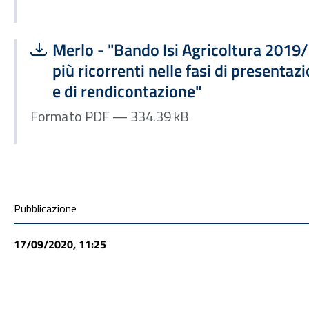
Scarica file:
Formato PDF — Dimensione 334.39 kB
Merlo - "Bando Isi Agricoltura 2019/2
più ricorrenti nelle fasi di presenta
e di rendicontazione"
Formato PDF — 334.39 kB
Condivisione social
Pubblicazione
17/09/2020, 11:25