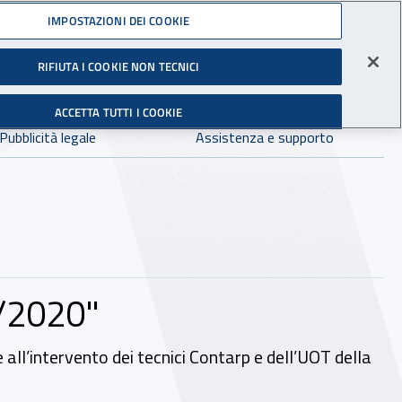
Accedi ai servizi online
IMPOSTAZIONI DEI COOKIE
gli Infortuni sul Lavoro
RIFIUTA I COOKIE NON TECNICI
Facebook - Sito esterno - Apertura in nuova finestra
X - Sito esterno - Apertura in nuova finestra
Instagram - Sito esterno - Apertura in 
Linkedin - Sito esterno - Apertur
Youtube - Sito esterno - A
Tiktok - Sito estern
Spreaker - Si
Feed R
in:
tutto INAIL.it
Avvia r
ACCETTA TUTTI I COOKIE
Dove cercare:
Pubblicità legale
Assistenza e supporto
9/2020"
 all’intervento dei tecnici Contarp e dell’UOT della