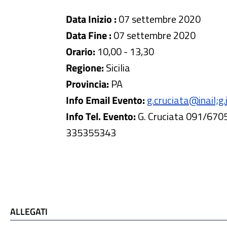
Data Inizio :
07 settembre 2020
Data Fine :
07 settembre 2020
Orario:
10,00 - 13,30
Regione:
Sicilia
Provincia:
PA
Info Email Evento:
g.cruciata@inail;g.
Info Tel. Evento:
G. Cruciata 091/670
335355343
ALLEGATI e TI POTREBBE INTERESSARE
ALLEGATI