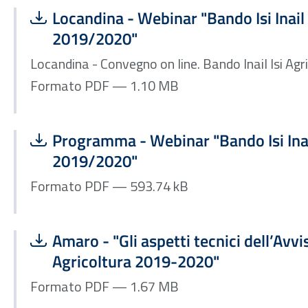
Scarica file:
Formato PDF — Dimensione 1.10 MB
Locandina - Webinar "Bando Isi Inail
2019/2020"
Locandina - Convegno on line. Bando Inail Isi A
Formato PDF — 1.10 MB
Scarica file:
Formato PDF — Dimensione 593.74 kB
Programma - Webinar "Bando Isi Inai
2019/2020"
Formato PDF — 593.74 kB
Scarica file:
Formato PDF — Dimensione 1.67 MB
Amaro - "Gli aspetti tecnici dell’Avvi
Agricoltura 2019-2020"
Formato PDF — 1.67 MB