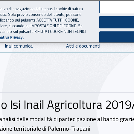
ienza di navigazione dell’utente. I cookie di natura
 sito. Solo previo consenso dell’utente, possono
 per l'Assicurazione contro 
ie cliccando sul pulsante ACCETTA TUTTI I COOKIE,
tallare, cliccando su IMPOSTAZIONI DEI COOKIE. Se
o cliccando sul pulsante RIFIUTA I COOKIE NON TECNICI
ativa Privacy.
Inail comunica
Atti e documenti
o Isi Inail Agricoltura 201
nalisi delle modalità di partecipazione al bando grazie
ezione territoriale di Palermo-Trapani