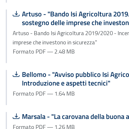
Scarica file:
Formato PDF — Dimensione 2.48 MB
Artuso - "Bando Isi Agricoltura 2019
sostegno delle imprese che investon
Artuso - Bando Isi Agricoltura 2019/2020 - Incen
imprese che investono in sicurezza"
Formato PDF — 2.48 MB
Scarica file:
Formato PDF — Dimensione 1.64 MB
Bellomo - "Avviso pubblico Isi Agric
Introduzione e aspetti tecnici"
Formato PDF — 1.64 MB
Scarica file:
Formato PDF — Dimensione 1.26 MB
Marsala - "La carovana della buona a
Formato PDF — 1.26 MB