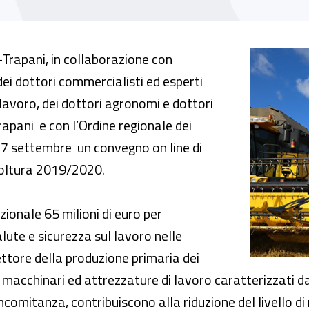
 Inail Agricoltura 2019/2020"
-Trapani, in collaborazione con
dei dottori commercialisti ed esperti
 lavoro, dei dottori agronomi e dottori
rapani e con l’Ordine regionale dei
mo 7 settembre un convegno on line di
icoltura 2019/2020.
nazionale 65 milioni di euro per
alute e sicurezza sul lavoro nelle
ettore della produzione primaria dei
vi macchinari ed attrezzature di lavoro caratterizzati 
ncomitanza, contribuiscono alla riduzione del livello di 