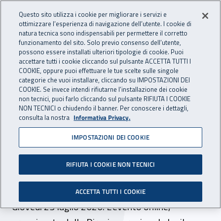
Accedi ai servizi online
For international visitors
Vai al menu principale
Vai al contenuto principale
Questo sito utilizza i cookie per migliorare i servizi e
ottimizzare l’esperienza di navigazione dell’utente. I cookie di
INAIL - Istituto Nazionale per 
natura tecnica sono indispensabili per permettere il corretto
Apri cerca
Apr
funzionamento del sito. Solo previo consenso dell’utente,
possono essere installati ulteriori tipologie di cookie. Puoi
Navigazione principale
accettare tutti i cookie cliccando sul pulsante ACCETTA TUTTI I
COOKIE, oppure puoi effettuare le tue scelte sulle singole
Navigazione - Ti trovi in:
Home
Inail comunica
Eventi
categorie che vuoi installare, cliccando su IMPOSTAZIONI DEI
COOKIE. Se invece intendi rifiutarne l’installazione dei cookie
non tecnici, puoi farlo cliccando sul pulsante RIFIUTA I COOKIE
NON TECNICI o chiudendo il banner. Per conoscere i dettagli,
23 luglio 2020
consulta la nostra
Informativa Privacy.
IMPOSTAZIONI DEI COOKIE
Dr Campania - Webinar "Il
bando Isi Agricoltura: quali
RIFIUTA I COOKIE NON TECNICI
le opportunità"
ACCETTA TUTTI I COOKIE
Giovedì 23 luglio 2020. L'evento online,