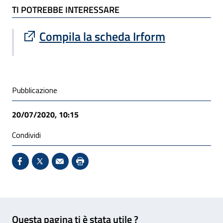
TI POTREBBE INTERESSARE
Sito esterno : apre una nuova finestra
Compila la scheda Irform
Condivisione social
Pubblicazione
20/07/2020, 10:15
Condividi
Condividi su Facebook - Sito esterno - Apertura in 
X - Sito esterno - Apertura in nuova finestra
Invio Mail: apre il programma di posta el
Stampa pagina: scelta meno ecologic
Feedback
Questa pagina ti è stata utile ?