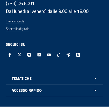
(+39) 06.6001
Dal lunedì al venerdì dalle 9.00 alle 18.00
Inail risponde
Sportello digitale
SEGUICI SU
Facebook - Sito esterno - Apertura in nuova finestra
X - Sito esterno - Apertura in nuova finestra
Instagram - Sito esterno - Apertura in nuo
Linkedin - Sito esterno - Apertura in 
Youtube - Sito esterno - Apertur
TikTok - Sito esterno - Ape
Spreaker - Sito estern
Feed RSS - Apert
TEMATICHE
APRI 
ACCESSO RAPIDO
APRI 