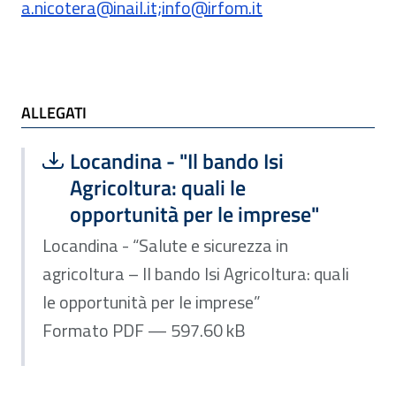
a.nicotera@inail.it;info@irfom.it
ALLEGATI e TI POTREBBE INTERESSARE
ALLEGATI
Scarica file:
Formato PDF — Dimensione 597.60 k
Locandina - "Il bando Isi
Agricoltura: quali le
opportunità per le imprese"
Locandina - “Salute e sicurezza in
agricoltura – Il bando Isi Agricoltura: quali
le opportunità per le imprese”
Formato PDF — 597.60 kB