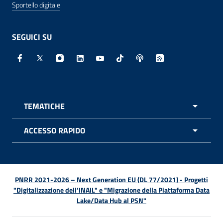
Sportello digitale
SEGUICI SU
Facebook - Sito esterno - Apertura in nuova finestra
X - Sito esterno - Apertura in nuova finestra
Instagram - Sito esterno - Apertura in nuo
Linkedin - Sito esterno - Apertura in 
Youtube - Sito esterno - Apertur
TikTok - Sito esterno - Ape
Spreaker - Sito estern
Feed RSS - Apert
TEMATICHE
APRI 
ACCESSO RAPIDO
APRI 
PNRR 2021-2026 – Next Generation EU (DL 77/2021) - Progetti
"Digitalizzazione dell’INAIL" e "Migrazione della Piattaforma Data
Lake/Data Hub al PSN"