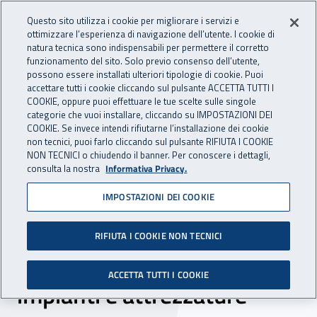
Accedi ai servizi online
For international visitors
Vai al menu principale
Vai al contenuto principale
Questo sito utilizza i cookie per migliorare i servizi e
ottimizzare l’esperienza di navigazione dell’utente. I cookie di
INAIL - Istituto Nazionale per 
natura tecnica sono indispensabili per permettere il corretto
Apri cerca
Apr
funzionamento del sito. Solo previo consenso dell’utente,
possono essere installati ulteriori tipologie di cookie. Puoi
Navigazione principale
accettare tutti i cookie cliccando sul pulsante ACCETTA TUTTI I
COOKIE, oppure puoi effettuare le tue scelte sulle singole
Navigazione - Ti trovi in:
Home
Inail comunica
Eventi
categorie che vuoi installare, cliccando su IMPOSTAZIONI DEI
COOKIE. Se invece intendi rifiutarne l’installazione dei cookie
non tecnici, puoi farlo cliccando sul pulsante RIFIUTA I COOKIE
NON TECNICI o chiudendo il banner. Per conoscere i dettagli,
21 febbraio 2020
consulta la nostra
Informativa Privacy.
IMPOSTAZIONI DEI COOKIE
Seminario – “Civa Inail
nuova procedura telematica
RIFIUTA I COOKIE NON TECNICI
di certificazione e verifica di
ACCETTA TUTTI I COOKIE
impianti e attrezzature”