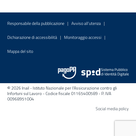
Menu di servizio
Sito interno - Apre in una nuova finestr
Sito interno - Apre
Responsabile della pubblicazione
Avviso all’utenza
Sito interno - Apre in una nuova finestra
Sito interno - Apre
Dichiarazione di accessibilità
Monitoraggio accessi
Sito interno - Apre nella stessa finestra
Mappa del sito
© 2026 Inail - Istituto Nazionale per l'Assicurazione contro gli
Infortuni sul Lavoro - Codice fiscale 01165400589 - P. IVA
00968951004
Apre
Social media policy