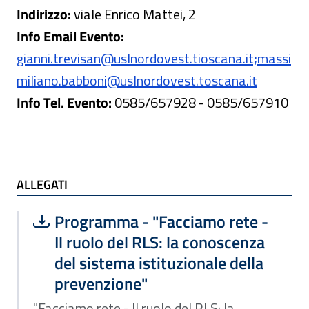
Indirizzo:
viale Enrico Mattei, 2
Info Email Evento:
gianni.trevisan@uslnordovest.tioscana.it;massi
miliano.babboni@uslnordovest.toscana.it
Info Tel. Evento:
0585/657928 - 0585/657910
ALLEGATI
ALLEGATI
Scarica file:
Formato PDF — Dimensione 182.56 k
Programma - "Facciamo rete -
Il ruolo del RLS: la conoscenza
del sistema istituzionale della
prevenzione"
"Facciamo rete - Il ruolo del RLS: la