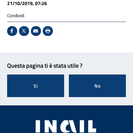
21/10/2019, 07:26
Condividi
Condividi su Facebook - Sito esterno - Apertura in 
X - Sito esterno - Apertura in nuova finestra
Invio Mail: apre il programma di posta el
Stampa pagina: scelta meno ecologic
Feedback
Questa pagina ti è stata utile ?
Si
No
Footer