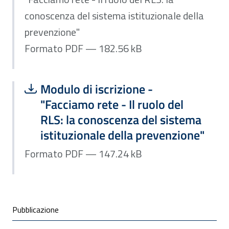
conoscenza del sistema istituzionale della
prevenzione"
Formato PDF — 182.56 kB
Scarica file:
Formato PDF — Dimensione 147.24 k
Modulo di iscrizione -
"Facciamo rete - Il ruolo del
RLS: la conoscenza del sistema
istituzionale della prevenzione"
Formato PDF — 147.24 kB
Condivisione social
Pubblicazione