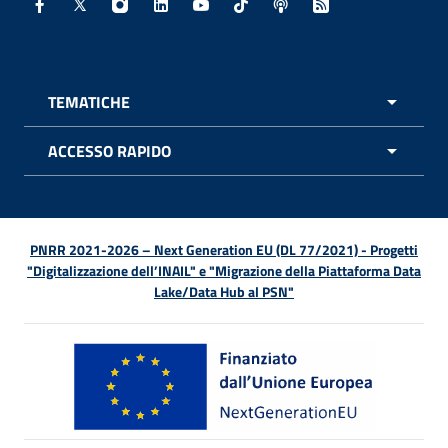
Facebook - Sito esterno - Apertura in nuova finestra
X - Sito esterno - Apertura in nuova finestra
Instagram - Sito esterno - Apertura in nuo
Linkedin - Sito esterno - Apertura in 
Youtube - Sito esterno - Apertur
TikTok - Sito esterno - Ape
Spreaker - Sito estern
Feed RSS - Apert
TEMATICHE
APRI 
ACCESSO RAPIDO
APRI 
PNRR 2021-2026 – Next Generation EU (DL 77/2021) - Progetti
"Digitalizzazione dell’INAIL" e "Migrazione della Piattaforma Data
Lake/Data Hub al PSN"