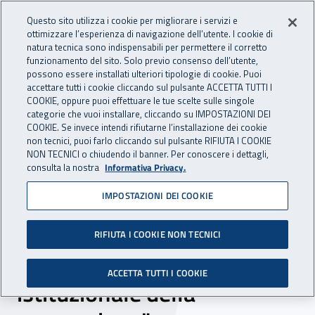
Accedi ai servizi online
For international visitors
Vai al menu principale
Vai al contenuto principale
Questo sito utilizza i cookie per migliorare i servizi e
ottimizzare l’esperienza di navigazione dell’utente. I cookie di
INAIL - Istituto Nazionale per 
natura tecnica sono indispensabili per permettere il corretto
Apri cerca
Apr
funzionamento del sito. Solo previo consenso dell’utente,
possono essere installati ulteriori tipologie di cookie. Puoi
Navigazione principale
accettare tutti i cookie cliccando sul pulsante ACCETTA TUTTI I
COOKIE, oppure puoi effettuare le tue scelte sulle singole
Navigazione - Ti trovi in:
Home
Inail comunica
Eventi
categorie che vuoi installare, cliccando su IMPOSTAZIONI DEI
COOKIE. Se invece intendi rifiutarne l’installazione dei cookie
non tecnici, puoi farlo cliccando sul pulsante RIFIUTA I COOKIE
NON TECNICI o chiudendo il banner. Per conoscere i dettagli,
22 ottobre 2019
consulta la nostra
Informativa Privacy.
IMPOSTAZIONI DEI COOKIE
Seminario - "Facciamo rete
- Il ruolo del RLS: la
RIFIUTA I COOKIE NON TECNICI
conoscenza del sistema
ACCETTA TUTTI I COOKIE
istituzionale della