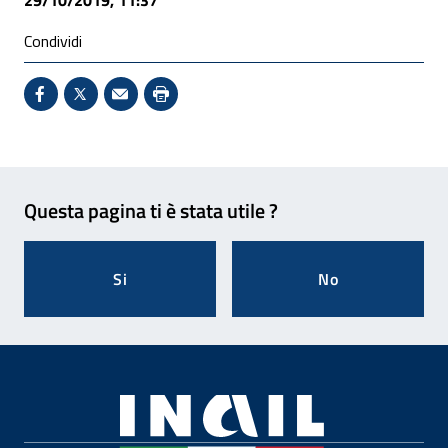
29/10/2019, 11:37
Condividi
Condividi su Facebook - Sito esterno - Apertura in 
X - Sito esterno - Apertura in nuova finestra
Invio Mail: apre il programma di posta el
Stampa pagina: scelta meno ecologic
Feedback
Questa pagina ti è stata utile ?
Si
No
Footer