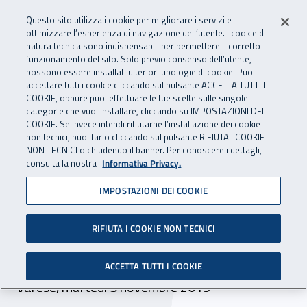
Accedi ai servizi online
For international visitors
Vai al menu principale
Vai al contenuto principale
Questo sito utilizza i cookie per migliorare i servizi e
ottimizzare l’esperienza di navigazione dell’utente. I cookie di
INAIL - Istituto Nazionale per 
natura tecnica sono indispensabili per permettere il corretto
Apri cerca
Apr
funzionamento del sito. Solo previo consenso dell’utente,
possono essere installati ulteriori tipologie di cookie. Puoi
Navigazione principale
accettare tutti i cookie cliccando sul pulsante ACCETTA TUTTI I
COOKIE, oppure puoi effettuare le tue scelte sulle singole
Navigazione - Ti trovi in:
Home
Inail comunica
Eventi
categorie che vuoi installare, cliccando su IMPOSTAZIONI DEI
COOKIE. Se invece intendi rifiutarne l’installazione dei cookie
non tecnici, puoi farlo cliccando sul pulsante RIFIUTA I COOKIE
NON TECNICI o chiudendo il banner. Per conoscere i dettagli,
05 novembre 2019
consulta la nostra
Informativa Privacy.
IMPOSTAZIONI DEI COOKIE
Seminario - Agevolazioni
per prevenzione: nuovo
RIFIUTA I COOKIE NON TECNICI
modello OT23
ACCETTA TUTTI I COOKIE
Varese, martedì 5 novembre 2019