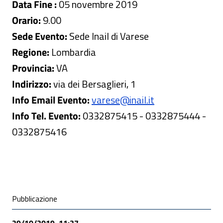
Data Fine :
05 novembre 2019
Orario:
9.00
Sede Evento:
Sede Inail di Varese
Regione:
Lombardia
Provincia:
VA
Indirizzo:
via dei Bersaglieri, 1
Info Email Evento:
varese@inail.it
Info Tel. Evento:
0332875415 - 0332875444 -
0332875416
Condivisione social
Pubblicazione