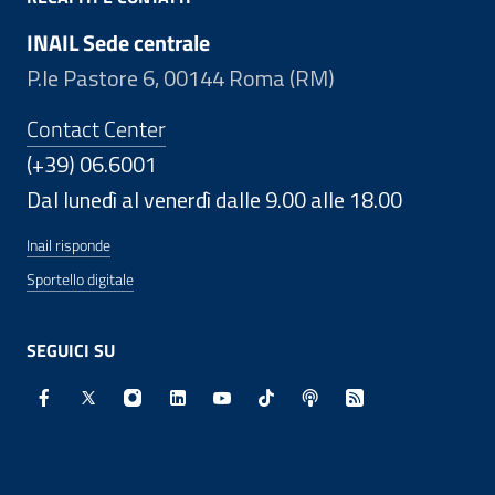
INAIL Sede centrale
P.le Pastore 6, 00144 Roma (RM)
Contact Center
(+39) 06.6001
Dal lunedì al venerdì dalle 9.00 alle 18.00
Inail risponde
Sportello digitale
SEGUICI SU
Facebook - Sito esterno - Apertura in nuova finestra
X - Sito esterno - Apertura in nuova finestra
Instagram - Sito esterno - Apertura in nuo
Linkedin - Sito esterno - Apertura in 
Youtube - Sito esterno - Apertur
TikTok - Sito esterno - Ape
Spreaker - Sito estern
Feed RSS - Apert