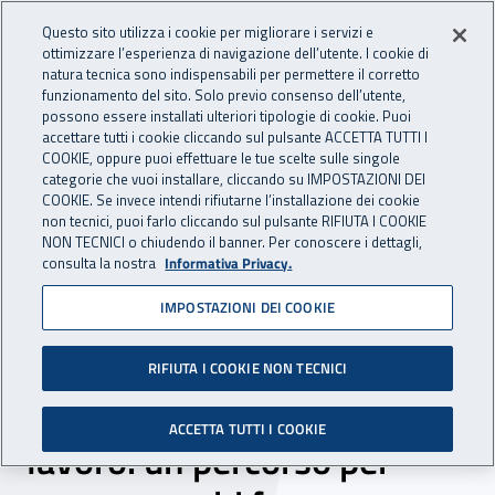
Accedi ai servizi online
For international visitors
Vai al menu principale
Vai al contenuto principale
Questo sito utilizza i cookie per migliorare i servizi e
ottimizzare l’esperienza di navigazione dell’utente. I cookie di
INAIL - Istituto Nazionale per 
natura tecnica sono indispensabili per permettere il corretto
Apri cerca
Apr
funzionamento del sito. Solo previo consenso dell’utente,
possono essere installati ulteriori tipologie di cookie. Puoi
Navigazione principale
accettare tutti i cookie cliccando sul pulsante ACCETTA TUTTI I
COOKIE, oppure puoi effettuare le tue scelte sulle singole
Navigazione - Ti trovi in:
Home
Inail comunica
Eventi
categorie che vuoi installare, cliccando su IMPOSTAZIONI DEI
COOKIE. Se invece intendi rifiutarne l’installazione dei cookie
non tecnici, puoi farlo cliccando sul pulsante RIFIUTA I COOKIE
NON TECNICI o chiudendo il banner. Per conoscere i dettagli,
dal 21 al 25 ottobre 2019
consulta la nostra
Informativa Privacy.
IMPOSTAZIONI DEI COOKIE
Evento - “Promuoviamo la
cultura della salute e della
RIFIUTA I COOKIE NON TECNICI
sicurezza negli ambienti di
ACCETTA TUTTI I COOKIE
lavoro: un percorso per