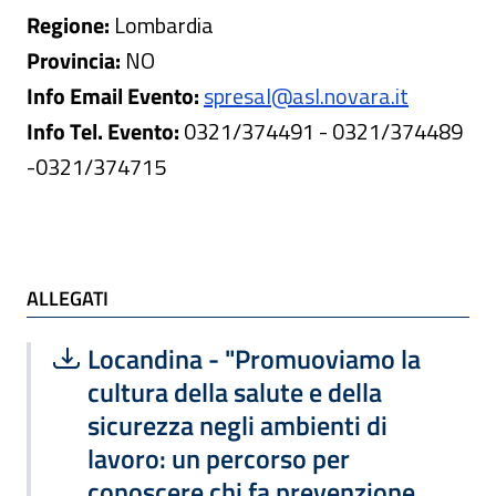
Regione:
Lombardia
Provincia:
NO
Info Email Evento:
spresal@asl.novara.it
Info Tel. Evento:
0321/374491 - 0321/374489
-0321/374715
ALLEGATI
ALLEGATI
Scarica file:
Formato PDF — Dimensione 1.39 MB
Locandina - "Promuoviamo la
cultura della salute e della
sicurezza negli ambienti di
lavoro: un percorso per
conoscere chi fa prevenzione