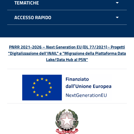
TEMATICHE
APRI 
ACCESSO RAPIDO
APRI 
PNRR 2021-2026 – Next Generation EU (DL 77/2021) - Progetti
"Digitalizzazione dell’INAIL" e "Migrazione della Piattaforma Data
Lake/Data Hub al PSN"