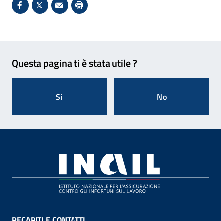
Condividi su Facebook - Sito esterno - Apertura in 
X - Sito esterno - Apertura in nuova finestra
Invio Mail: apre il programma di posta el
Stampa pagina: scelta meno ecologic
Feedback
Questa pagina ti è stata utile ?
Si
No
Footer
RECAPITI E CONTATTI