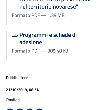
nel territorio novarese"
Formato PDF — 1.39 MB
Scarica file:
Formato PDF — Dimensione 385.48 k
Programmi e schede di
adesione
Formato PDF — 385.48 kB
Condivisione social
Pubblicazione
21/10/2019, 08:54
Condividi