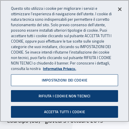
Accedi ai servizi online
For international visitors
Vai al menu principale
Vai al contenuto principale
Questo sito utilizza i cookie per migliorare i servizi e
ottimizzare l’esperienza di navigazione dell’utente. I cookie di
INAIL - Istituto Nazionale per 
natura tecnica sono indispensabili per permettere il corretto
Apri cerca
Apr
funzionamento del sito. Solo previo consenso dell’utente,
possono essere installati ulteriori tipologie di cookie. Puoi
Navigazione principale
accettare tutti i cookie cliccando sul pulsante ACCETTA TUTTI I
COOKIE, oppure puoi effettuare le tue scelte sulle singole
Navigazione - Ti trovi in:
Home
Inail comunica
Eventi
categorie che vuoi installare, cliccando su IMPOSTAZIONI DEI
COOKIE. Se invece intendi rifiutarne l’installazione dei cookie
non tecnici, puoi farlo cliccando sul pulsante RIFIUTA I COOKIE
NON TECNICI o chiudendo il banner. Per conoscere i dettagli,
31 ottobre 2019
consulta la nostra
Informativa Privacy.
IMPOSTAZIONI DEI COOKIE
Evento - “Da errori a
opportunità di crescita e
RIFIUTA I COOKIE NON TECNICI
prevenzione”
ACCETTA TUTTI I COOKIE
Codroipo (UD) - giovedì 31 ottobre 2019