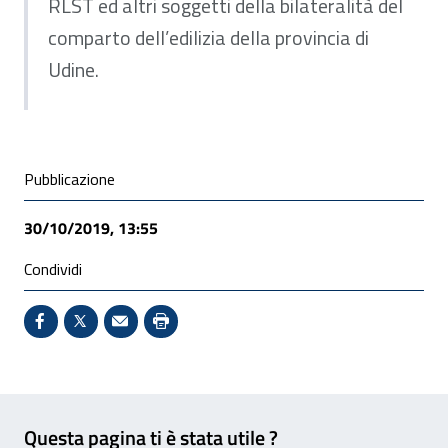
RLST ed altri soggetti della bilateralità del
comparto dell’edilizia della provincia di
Udine.
Condivisione social
Pubblicazione
30/10/2019, 13:55
Condividi
Condividi su Facebook - Sito esterno - Apertura in 
X - Sito esterno - Apertura in nuova finestra
Invio Mail: apre il programma di posta el
Stampa pagina: scelta meno ecologic
Feedback
Questa pagina ti è stata utile ?