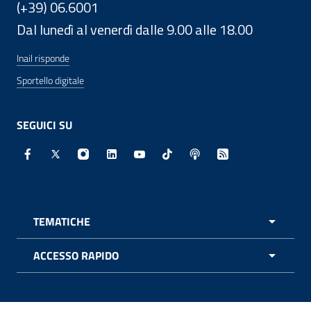
(+39) 06.6001
Dal lunedì al venerdì dalle 9.00 alle 18.00
Inail risponde
Sportello digitale
SEGUICI SU
Facebook - Sito esterno - Apertura in nuova finestra
X - Sito esterno - Apertura in nuova finestra
Instagram - Sito esterno - Apertura in nuo
Linkedin - Sito esterno - Apertura in 
Youtube - Sito esterno - Apertur
TikTok - Sito esterno - Ape
Spreaker - Sito estern
Feed RSS - Apert
TEMATICHE
APRI 
ACCESSO RAPIDO
APRI 