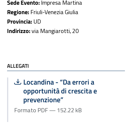
Sede Evento:
Impresa Martina
Regione:
Friuli-Venezia Giulia
Provincia:
UD
Indirizzo:
via Mangiarotti, 20
ALLEGATI e TI POTREBBE INTERESSARE
ALLEGATI
Scarica file:
Formato PDF — Dimensione 152.22 k
Locandina - “Da errori a
opportunità di crescita e
prevenzione”
Formato PDF — 152.22 kB