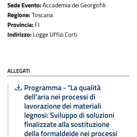
Sede Evento:
Accademia dei Georgofili
Regione:
Toscana
Provincia:
FI
Indirizzo:
Logge Uffizi Corti
ALLEGATI e TI POTREBBE INTERESSARE
ALLEGATI
Scarica file:
Formato PDF — Dimensione 336.74 k
Programma - "La qualità
dell’aria nei processi di
lavorazione dei materiali
legnosi: Sviluppo di soluzioni
finalizzate alla sostituzione
della formaldeide nei processi