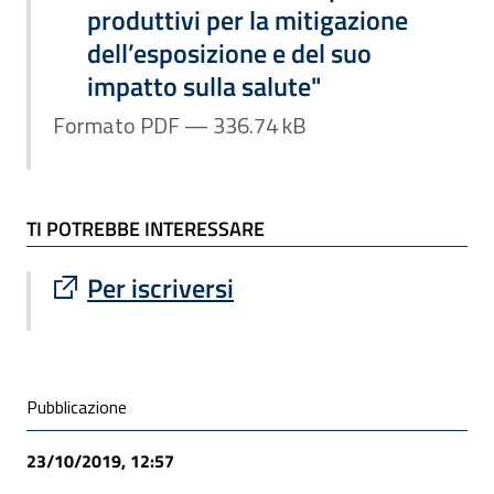
produttivi per la mitigazione
dell’esposizione e del suo
impatto sulla salute"
Formato PDF — 336.74 kB
TI POTREBBE INTERESSARE
Sito esterno : apre una nuova finestra
Per iscriversi
Condivisione social
Pubblicazione
23/10/2019, 12:57