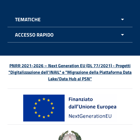
TEMATICHE
APRI 
ACCESSO RAPIDO
APRI 
PNRR 2021-2026 – Next Generation EU (DL 77/2021) - Progetti
"Digitalizzazione dell’INAIL" e "Migrazione della Piattaforma Data
Lake/Data Hub al PSN"