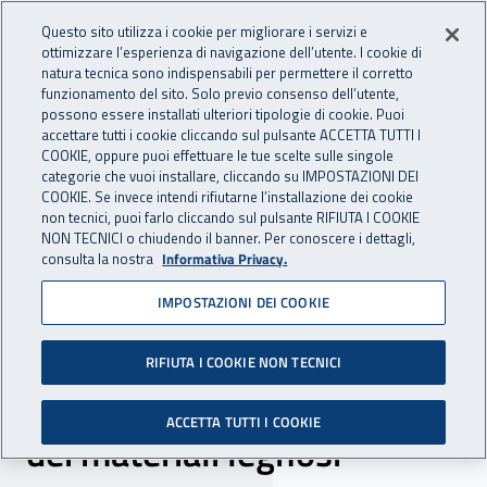
Accedi ai servizi online
For international visitors
Vai al menu principale
Vai al contenuto principale
Questo sito utilizza i cookie per migliorare i servizi e
ottimizzare l’esperienza di navigazione dell’utente. I cookie di
INAIL - Istituto Nazionale per 
natura tecnica sono indispensabili per permettere il corretto
Apri cerca
Apr
funzionamento del sito. Solo previo consenso dell’utente,
possono essere installati ulteriori tipologie di cookie. Puoi
Navigazione principale
accettare tutti i cookie cliccando sul pulsante ACCETTA TUTTI I
COOKIE, oppure puoi effettuare le tue scelte sulle singole
Navigazione - Ti trovi in:
Home
Inail comunica
Eventi
categorie che vuoi installare, cliccando su IMPOSTAZIONI DEI
COOKIE. Se invece intendi rifiutarne l’installazione dei cookie
non tecnici, puoi farlo cliccando sul pulsante RIFIUTA I COOKIE
NON TECNICI o chiudendo il banner. Per conoscere i dettagli,
12 novembre 2019
consulta la nostra
Informativa Privacy.
IMPOSTAZIONI DEI COOKIE
Evento conclusivo Bric
2016 - La qualità dell’aria
RIFIUTA I COOKIE NON TECNICI
nei processi di lavorazione
ACCETTA TUTTI I COOKIE
dei materiali legnosi