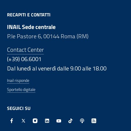
RECAPITI E CONTATTI
INAIL Sede centrale
P.le Pastore 6, 00144 Roma (RM)
Contact Center
(+39) 06.6001
Dal lunedì al venerdì dalle 9.00 alle 18.00
Inail risponde
Sportello digitale
SEGUICI SU
Facebook - Sito esterno - Apertura in nuova finestra
X - Sito esterno - Apertura in nuova finestra
Instagram - Sito esterno - Apertura in nuo
Linkedin - Sito esterno - Apertura in 
Youtube - Sito esterno - Apertur
TikTok - Sito esterno - Ape
Spreaker - Sito estern
Feed RSS - Apert