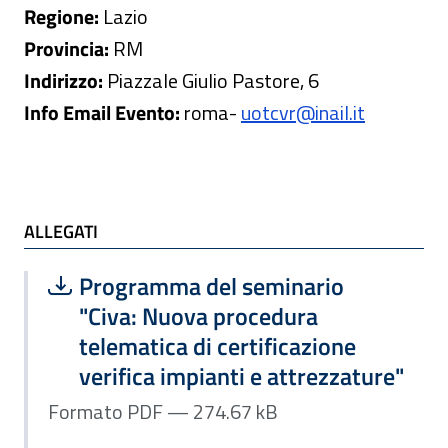
Regione:
Lazio
Provincia:
RM
Indirizzo:
Piazzale Giulio Pastore, 6
Info Email Evento:
roma
-
uotcvr@inail.it
ALLEGATI
ALLEGATI
Scarica file:
Formato PDF — Dimensione 274.67 k
Programma del seminario
"Civa: Nuova procedura
telematica di certificazione
verifica impianti e attrezzature"
Formato PDF — 274.67 kB