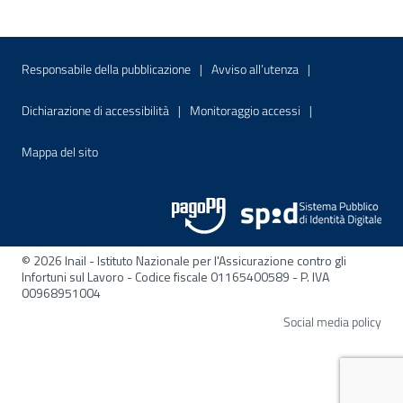
Menu di servizio
Sito interno - Apre in una nuova finestr
Sito interno - Apre
Responsabile della pubblicazione
Avviso all’utenza
Sito interno - Apre in una nuova finestra
Sito interno - Apre
Dichiarazione di accessibilità
Monitoraggio accessi
Sito interno - Apre nella stessa finestra
Mappa del sito
© 2026 Inail - Istituto Nazionale per l'Assicurazione contro gli
Infortuni sul Lavoro - Codice fiscale 01165400589 - P. IVA
00968951004
Apre
Social media policy