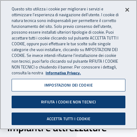
Accedi ai servizi online
For international visitors
Vai al menu principale
Vai al contenuto principale
Questo sito utilizza i cookie per migliorare i servizi e
ottimizzare l’esperienza di navigazione dell’utente. I cookie di
INAIL - Istituto Nazionale per 
natura tecnica sono indispensabili per permettere il corretto
Apri cerca
Apr
funzionamento del sito. Solo previo consenso dell’utente,
possono essere installati ulteriori tipologie di cookie. Puoi
Navigazione principale
accettare tutti i cookie cliccando sul pulsante ACCETTA TUTTI I
COOKIE, oppure puoi effettuare le tue scelte sulle singole
Navigazione - Ti trovi in:
Home
Inail comunica
Eventi
categorie che vuoi installare, cliccando su IMPOSTAZIONI DEI
COOKIE. Se invece intendi rifiutarne l’installazione dei cookie
non tecnici, puoi farlo cliccando sul pulsante RIFIUTA I COOKIE
NON TECNICI o chiudendo il banner. Per conoscere i dettagli,
26 settembre 2019
consulta la nostra
Informativa Privacy.
IMPOSTAZIONI DEI COOKIE
Seminario - "Civa: Nuova
procedura telematica di
RIFIUTA I COOKIE NON TECNICI
certificazione verifica
ACCETTA TUTTI I COOKIE
impianti e attrezzature"