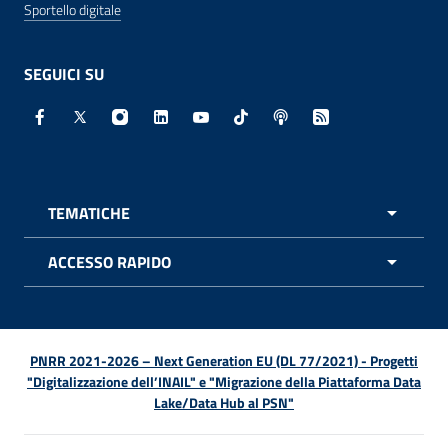
Sportello digitale
SEGUICI SU
Facebook - Sito esterno - Apertura in nuova finestra
X - Sito esterno - Apertura in nuova finestra
Instagram - Sito esterno - Apertura in nuo
Linkedin - Sito esterno - Apertura in 
Youtube - Sito esterno - Apertur
TikTok - Sito esterno - Ape
Spreaker - Sito estern
Feed RSS - Apert
TEMATICHE
APRI 
ACCESSO RAPIDO
APRI 
PNRR 2021-2026 – Next Generation EU (DL 77/2021) - Progetti
"Digitalizzazione dell’INAIL" e "Migrazione della Piattaforma Data
Lake/Data Hub al PSN"