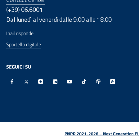
(+39) 06.6001
Dal lunedì al venerdì dalle 9.00 alle 18.00
Inail risponde
Sportello digitale
SEGUICI SU
Facebook - Sito esterno - Apertura in nuova finestra
X - Sito esterno - Apertura in nuova finestra
Instagram - Sito esterno - Apertura in nu
Linkedin - Sito esterno - Apertura 
Youtube - Sito esterno - Aper
TikTok - Sito esterno -
Spreaker - Sito e
Feed RSS - 
PNRR 2021-2026 – Next Generation EU (D