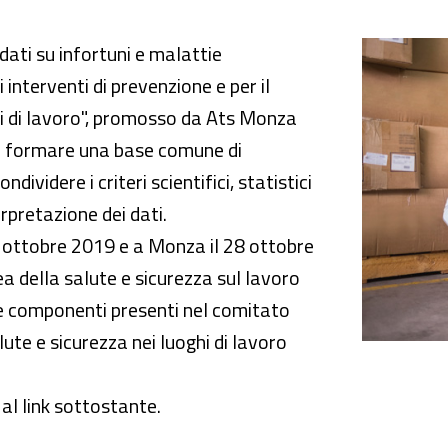
i su infortuni e malattie professionali
dati su infortuni e malattie
 interventi di prevenzione e per il
hi di lavoro", promosso da Ats Monza
de formare una base comune di
ividere i criteri scientifici, statistici
rpretazione dei dati.
23 ottobre 2019 e a Monza il 28 ottobre
a della salute e sicurezza sul lavoro
rie componenti presenti nel comitato
lute e sicurezza nei luoghi di lavoro
al link sottostante.