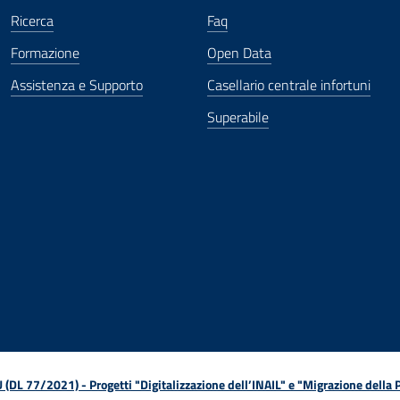
Ricerca
Faq
Formazione
Open Data
Assistenza e Supporto
Casellario centrale infortuni
Superabile
ova finestra
in nuova finestra
tura in nuova finestra
 Apertura in nuova finestra
sterno - Apertura in nuova finestra
Apertura nella stessa finestra
L 77/2021) - Progetti "Digitalizzazione dell’INAIL" e "Migrazione della