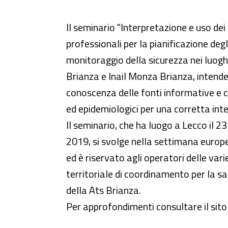
Seminario - Azioni e uso dei dat
Il seminario "Interpretazione e uso dei 
professionali per la pianificazione degli
monitoraggio della sicurezza nei luog
Brianza e Inail Monza Brianza, inten
conoscenza delle fonti informative e cond
ed epidemiologici per una corretta inte
Il seminario, che ha luogo a Lecco il 
2019, si svolge nella settimana europe
ed è riservato agli operatori delle va
territoriale di coordinamento per la sa
della Ats Brianza.
Per approfondimenti consultare il sito 