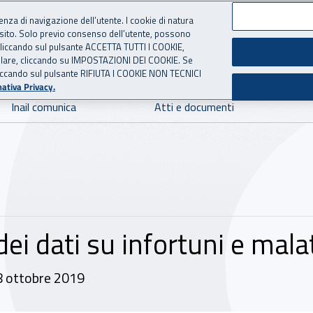
ienza di navigazione dell’utente. I cookie di natura
 sito. Solo previo consenso dell’utente, possono
 per l'Assicurazione contro 
ie cliccando sul pulsante ACCETTA TUTTI I COOKIE,
tallare, cliccando su IMPOSTAZIONI DEI COOKIE. Se
o cliccando sul pulsante RIFIUTA I COOKIE NON TECNICI
ativa Privacy.
Inail comunica
Atti e documenti
ei dati su infortuni e mala
8 ottobre 2019