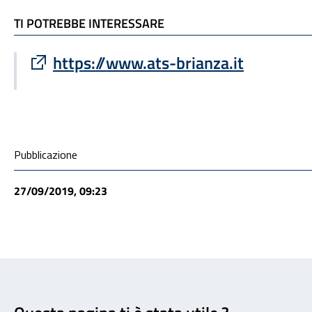
TI POTREBBE INTERESSARE
TI POTREBBE INTERESSARE
Sito esterno : apre una nuova finestra
https://www.ats-brianza.it
Condivisione social
Pubblicazione
27/09/2019, 09:23
Feedback