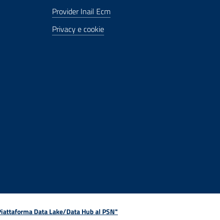
Provider Inail Ecm
Privacy e cookie
 Piattaforma Data Lake/Data Hub al PSN"