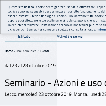
For international visitors
Vai al menu principale
Vai al contenuto principale
Questo sito utilizza i cookie per migliorare i servizi e ottimizzare l’esper
tecnica sono indispensabili per permettere il corretto funzionamento del
INAIL - Istituto Nazionale
essere installati ulteriori tipologie di cookie. Puoi accettare tutti i cook
oppure puoi effettuare le tue scelte sulle singole categorie che vuoi ins
invece intendi rifiutarne l’installazione dei cookie non tecnici, puoi farl
o chiudendo il banner. Per conoscere i dettagli, consulta la nostra
Inform
Navigazione principale
Istituto
Attività e servizi
Navigazione - Ti trovi in:
Home
Inail comunica
Eventi
dal 23 al 28 ottobre 2019
Seminario - Azioni e uso d
Lecco, mercoledì 23 ottobre 2019; Monza, lunedì 2