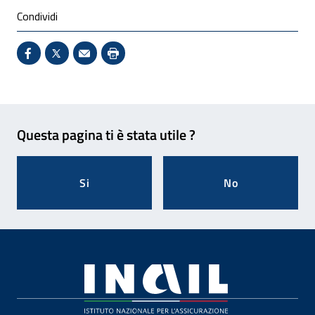
Condividi
Condividi su Facebook - Sito esterno - Apertura in 
X - Sito esterno - Apertura in nuova finestra
Invio Mail: apre il programma di posta el
Stampa pagina: scelta meno ecologic
Feedback
Questa pagina ti è stata utile ?
Si
No
Footer