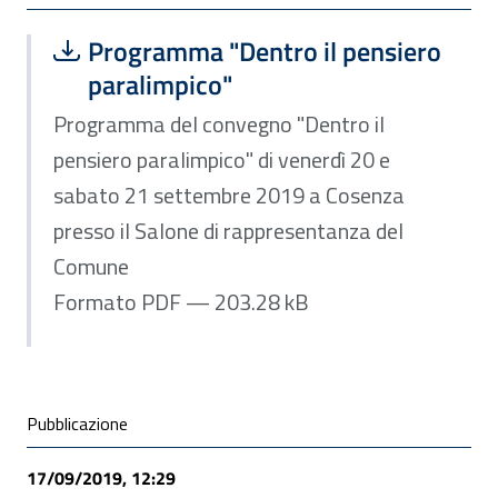
Scarica file:
Formato PDF — Dimensione 203.28 k
Programma "Dentro il pensiero
paralimpico"
Programma del convegno "Dentro il
pensiero paralimpico" di venerdì 20 e
sabato 21 settembre 2019 a Cosenza
presso il Salone di rappresentanza del
Comune
Formato PDF — 203.28 kB
Condivisione social
Pubblicazione
17/09/2019, 12:29