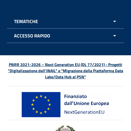
TEMATICHE
APRI 
ACCESSO RAPIDO
APRI 
PNRR 2021-2026 – Next Generation EU (DL 77/2021) - Progetti
"Digitalizzazione dell’INAIL" e "Migrazione della Piattaforma Data
Lake/Data Hub al PSN"