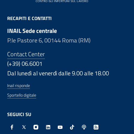
RECAPITI E CONTATTI
INAIL Sede centrale
P.le Pastore 6, 00144 Roma (RM)
Contact Center
(+39) 06.6001
Dal lunedì al venerdì dalle 9.00 alle 18.00
Inail risponde
Sportello digitale
SEGUICI SU
Facebook - Sito esterno - Apertura in nuova finestra
X - Sito esterno - Apertura in nuova finestra
Instagram - Sito esterno - Apertura in nuo
Linkedin - Sito esterno - Apertura in 
Youtube - Sito esterno - Apertur
TikTok - Sito esterno - Ape
Spreaker - Sito estern
Feed RSS - Apert