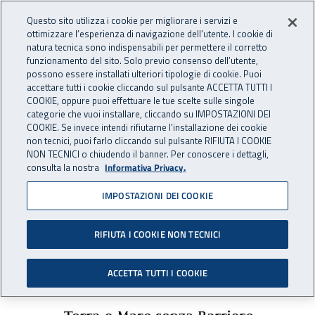
Accedi ai servizi online
For international visitors
Vai al menu principale
Vai al contenuto principale
Questo sito utilizza i cookie per migliorare i servizi e
ottimizzare l’esperienza di navigazione dell’utente. I cookie di
INAIL - Istituto Nazionale per 
natura tecnica sono indispensabili per permettere il corretto
Apri cerca
Apr
funzionamento del sito. Solo previo consenso dell’utente,
possono essere installati ulteriori tipologie di cookie. Puoi
Navigazione principale
accettare tutti i cookie cliccando sul pulsante ACCETTA TUTTI I
COOKIE, oppure puoi effettuare le tue scelte sulle singole
Navigazione - Ti trovi in:
Home
Inail comunica
Eventi
categorie che vuoi installare, cliccando su IMPOSTAZIONI DEI
COOKIE. Se invece intendi rifiutarne l’installazione dei cookie
non tecnici, puoi farlo cliccando sul pulsante RIFIUTA I COOKIE
NON TECNICI o chiudendo il banner. Per conoscere i dettagli,
dal 20 al 21 settembre 2019
consulta la nostra
Informativa Privacy.
IMPOSTAZIONI DEI COOKIE
Evento - "Dentro il pensiero
paralimpico"
RIFIUTA I COOKIE NON TECNICI
Cosenza, 20-21 settembre 2019
ACCETTA TUTTI I COOKIE