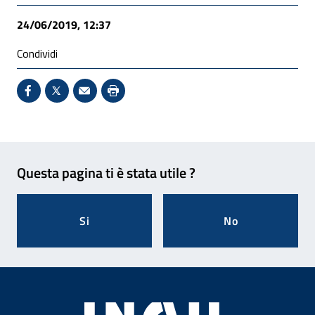
24/06/2019, 12:37
Condividi
Condividi su Facebook - Sito esterno - Apertura in 
X - Sito esterno - Apertura in nuova finestra
Invio Mail: apre il programma di posta el
Stampa pagina: scelta meno ecologic
Feedback
Questa pagina ti è stata utile ?
Si
No
Footer