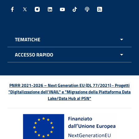
Facebook - Sito esterno - Apertura in nuova finestra
X - Sito esterno - Apertura in nuova finestra
Instagram - Sito esterno - Apertura in nuo
Linkedin - Sito esterno - Apertura in 
Youtube - Sito esterno - Apertur
TikTok - Sito esterno - Ape
Spreaker - Sito estern
Feed RSS - Apert
TEMATICHE
APRI 
ACCESSO RAPIDO
APRI 
PNRR 2021-2026 – Next Generation EU (DL 77/2021) - Progetti
"Digitalizzazione dell’INAIL" e "Migrazione della Piattaforma Data
Lake/Data Hub al PSN"