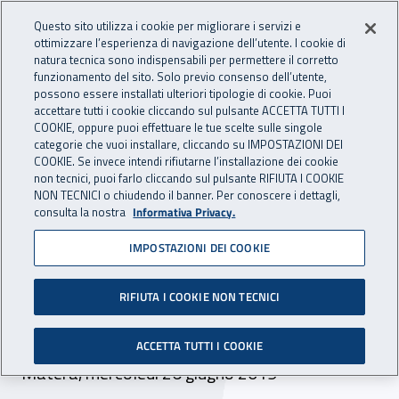
Accedi ai servizi online
For international visitors
Vai al menu principale
Vai al contenuto principale
Questo sito utilizza i cookie per migliorare i servizi e
ottimizzare l’esperienza di navigazione dell’utente. I cookie di
INAIL - Istituto Nazionale per 
natura tecnica sono indispensabili per permettere il corretto
Apri cerca
Apr
funzionamento del sito. Solo previo consenso dell’utente,
possono essere installati ulteriori tipologie di cookie. Puoi
Navigazione principale
accettare tutti i cookie cliccando sul pulsante ACCETTA TUTTI I
COOKIE, oppure puoi effettuare le tue scelte sulle singole
Navigazione - Ti trovi in:
Home
Inail comunica
Eventi
categorie che vuoi installare, cliccando su IMPOSTAZIONI DEI
COOKIE. Se invece intendi rifiutarne l’installazione dei cookie
non tecnici, puoi farlo cliccando sul pulsante RIFIUTA I COOKIE
NON TECNICI o chiudendo il banner. Per conoscere i dettagli,
26 giugno 2019
consulta la nostra
Informativa Privacy.
IMPOSTAZIONI DEI COOKIE
Seminario - “Promozione
della salute e sicurezza in
RIFIUTA I COOKIE NON TECNICI
agricoltura"
ACCETTA TUTTI I COOKIE
Matera, mercoledì 26 giugno 2019