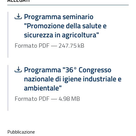
ALLEGATI
Scarica file:
Formato PDF — Dimensione 247.75 k
Programma seminario
"Promozione della salute e
sicurezza in agricoltura"
Formato PDF — 247.75 kB
Scarica file:
Formato PDF — Dimensione 4.98 MB
Programma "36° Congresso
nazionale di igiene industriale e
ambientale"
Formato PDF — 4.98 MB
Condivisione social
Pubblicazione