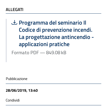
ALLEGATI
ALLEGATI
Scarica file:
Formato PDF — Dimensione 849.08 k
Programma del seminario Il
Codice di prevenzione incendi.
La progettazione antincendio -
applicazioni pratiche
Formato PDF — 849.08 kB
Condivisione social
Pubblicazione
28/06/2019, 13:40
Condividi