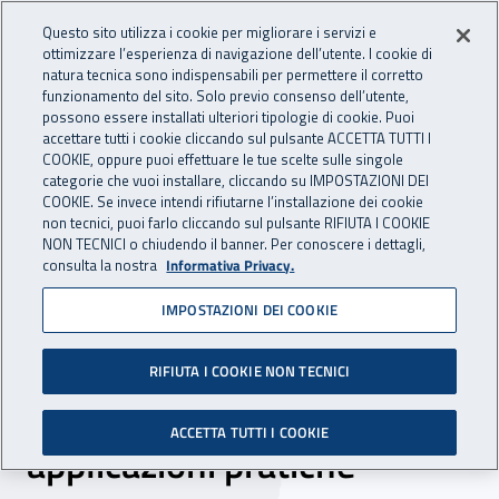
Accedi ai servizi online
For international visitors
Vai al menu principale
Vai al contenuto principale
Questo sito utilizza i cookie per migliorare i servizi e
ottimizzare l’esperienza di navigazione dell’utente. I cookie di
INAIL - Istituto Nazionale per 
natura tecnica sono indispensabili per permettere il corretto
Apri cerca
Apr
funzionamento del sito. Solo previo consenso dell’utente,
possono essere installati ulteriori tipologie di cookie. Puoi
Navigazione principale
accettare tutti i cookie cliccando sul pulsante ACCETTA TUTTI I
COOKIE, oppure puoi effettuare le tue scelte sulle singole
Navigazione - Ti trovi in:
Home
Inail comunica
Eventi
categorie che vuoi installare, cliccando su IMPOSTAZIONI DEI
COOKIE. Se invece intendi rifiutarne l’installazione dei cookie
non tecnici, puoi farlo cliccando sul pulsante RIFIUTA I COOKIE
NON TECNICI o chiudendo il banner. Per conoscere i dettagli,
23 luglio 2019
consulta la nostra
Informativa Privacy.
IMPOSTAZIONI DEI COOKIE
Seminario - Il Codice di
prevenzione incendi. La
RIFIUTA I COOKIE NON TECNICI
progettazione antincendio -
ACCETTA TUTTI I COOKIE
applicazioni pratiche