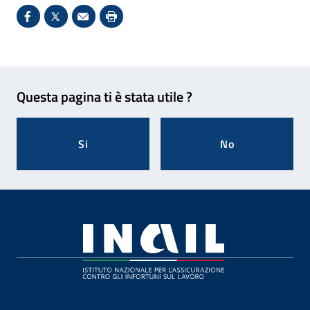
Condividi su Facebook - Sito esterno - Apertura in 
X - Sito esterno - Apertura in nuova finestra
Invio Mail: apre il programma di posta el
Stampa pagina: scelta meno ecologic
Feedback
Questa pagina ti è stata utile ?
Si
No
Footer