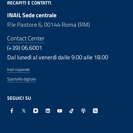
RECAPITI E CONTATTI
INAIL Sede centrale
P.le Pastore 6, 00144 Roma (RM)
Contact Center
(+39) 06.6001
Dal lunedì al venerdì dalle 9.00 alle 18.00
Inail risponde
Sportello digitale
SEGUICI SU
Facebook - Sito esterno - Apertura in nuova finestra
X - Sito esterno - Apertura in nuova finestra
Instagram - Sito esterno - Apertura in nuo
Linkedin - Sito esterno - Apertura in 
Youtube - Sito esterno - Apertur
TikTok - Sito esterno - Ape
Spreaker - Sito estern
Feed RSS - Apert