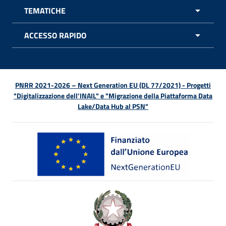
TEMATICHE
APRI 
ACCESSO RAPIDO
APRI 
PNRR 2021-2026 – Next Generation EU (DL 77/2021) - Progetti
"Digitalizzazione dell’INAIL" e "Migrazione della Piattaforma Data
Lake/Data Hub al PSN"