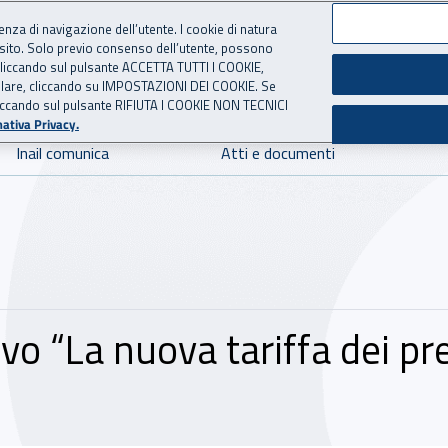
ienza di navigazione dell’utente. I cookie di natura
 sito. Solo previo consenso dell’utente, possono
 per l'Assicurazione contro 
ie cliccando sul pulsante ACCETTA TUTTI I COOKIE,
tallare, cliccando su IMPOSTAZIONI DEI COOKIE. Se
o cliccando sul pulsante RIFIUTA I COOKIE NON TECNICI
ativa Privacy.
Inail comunica
Atti e documenti
vo “La nuova tariffa dei pr