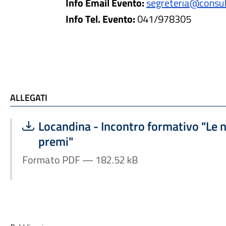
Info Email Evento:
segreteria@consule
Info Tel. Evento:
041/978305
ALLEGATI e TI POTREBBE INTERESSARE
ALLEGATI
Scarica file:
Formato PDF — Dimensione 182.52 kB
Locandina - Incontro formativo "Le n
premi"
Formato PDF — 182.52 kB