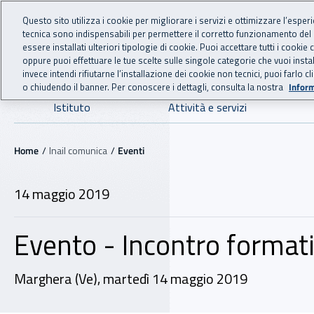
For international visitors
Vai al menu principale
Vai al contenuto principale
Questo sito utilizza i cookie per migliorare i servizi e ottimizzare l’esper
tecnica sono indispensabili per permettere il corretto funzionamento del
INAIL - Istituto Nazionale
essere installati ulteriori tipologie di cookie. Puoi accettare tutti i cook
oppure puoi effettuare le tue scelte sulle singole categorie che vuoi ins
invece intendi rifiutarne l’installazione dei cookie non tecnici, puoi farl
o chiudendo il banner. Per conoscere i dettagli, consulta la nostra
Inform
Navigazione principale
Istituto
Attività e servizi
Navigazione - Ti trovi in:
Home
Inail comunica
Eventi
14 maggio 2019
Evento - Incontro formati
Marghera (Ve), martedì 14 maggio 2019