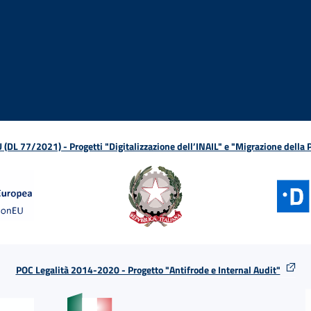
ova finestra
in nuova finestra
tura in nuova finestra
 Apertura in nuova finestra
sterno - Apertura in nuova finestra
Apertura nella stessa finestra
L 77/2021) - Progetti "Digitalizzazione dell’INAIL" e "Migrazione della
POC Legalità 2014-2020 - Progetto "Antifrode e Internal Audit"