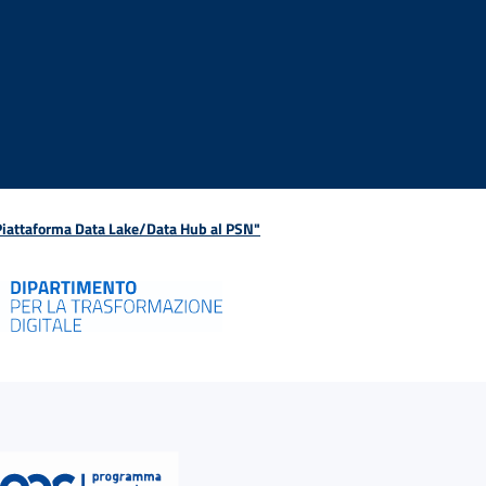
 Piattaforma Data Lake/Data Hub al PSN"