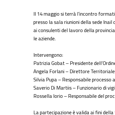
Evento - Incontro formativo “La
Il 14 maggio si terrà l’incontro format
presso la sala riunioni della sede Inai
ai consulenti del lavoro della provincia
le aziende.
Intervengono:
Patrizia Gobat – Presidente dell’Ordin
Angela Forlani – Direttore Territoriale 
Silvia Pupa – Responsabile processo az
Saverio Di Martiis – Funzionario di vigi
Rossella Iorio – Responsabile del proc
La partecipazione è valida ai fini dell