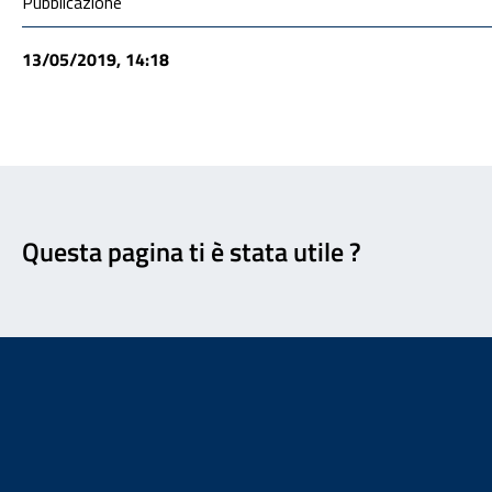
Condivisione social
Pubblicazione
13/05/2019, 14:18
Feedback
Questa pagina ti è stata utile ?
Footer