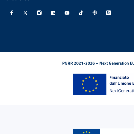
Facebook - Sito esterno - Apertura in nuova finestra
X - Sito esterno - Apertura in nuova finestra
Instagram - Sito esterno - Apertura in nu
Linkedin - Sito esterno - Apertura 
Youtube - Sito esterno - Aper
TikTok - Sito esterno -
Spreaker - Sito e
Feed RSS - 
PNRR 2021-2026 – Next Generation EU (D