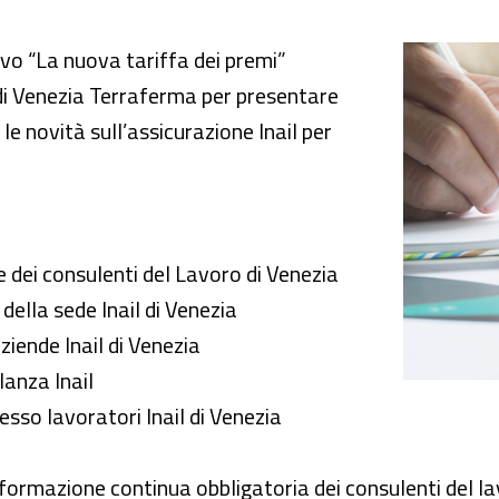
 nuova tariffa dei premi"
ivo “La nuova tariffa dei premi”
l di Venezia Terraferma per presentare
 le novità sull’assicurazione Inail per
e dei consulenti del Lavoro di Venezia
della sede Inail di Venezia
iende Inail di Venezia
lanza Inail
esso lavoratori Inail di Venezia
a formazione continua obbligatoria dei consulenti del la