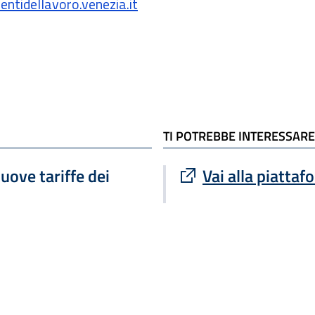
ntidellavoro.venezia.it
TI POTREBBE INTERESSARE
Sito esterno : apre
uove tariffe dei
Vai alla piatta