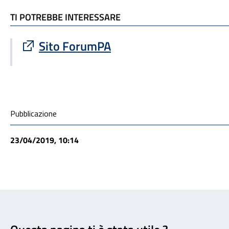
TI POTREBBE INTERESSARE
TI POTREBBE INTERESSARE
Sito esterno : apre una nuova finestra
Sito ForumPA
Condivisione social
Pubblicazione
23/04/2019, 10:14
Feedback