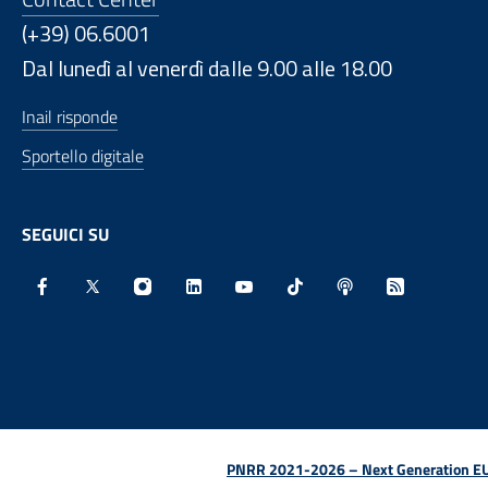
(+39) 06.6001
Dal lunedì al venerdì dalle 9.00 alle 18.00
Inail risponde
Sportello digitale
SEGUICI SU
Facebook - Sito esterno - Apertura in nuova finestra
X - Sito esterno - Apertura in nuova finestra
Instagram - Sito esterno - Apertura in nu
Linkedin - Sito esterno - Apertura 
Youtube - Sito esterno - Aper
TikTok - Sito esterno -
Spreaker - Sito e
Feed RSS - 
PNRR 2021-2026 – Next Generation EU (D