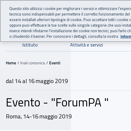
For international visitors
Vai al menu principale
Vai al contenuto principale
Questo sito utilizza i cookie per migliorare i servizi e ottimizzare l’esper
tecnica sono indispensabili per permettere il corretto funzionamento del
INAIL - Istituto Nazionale
essere installati ulteriori tipologie di cookie. Puoi accettare tutti i cook
oppure puoi effettuare le tue scelte sulle singole categorie che vuoi ins
invece intendi rifiutarne l’installazione dei cookie non tecnici, puoi farl
o chiudendo il banner. Per conoscere i dettagli, consulta la nostra
Inform
Navigazione principale
Istituto
Attività e servizi
Navigazione - Ti trovi in:
Home
Inail comunica
Eventi
dal 14 al 16 maggio 2019
Evento - "ForumPA "
Roma, 14-16 maggio 2019