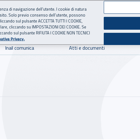
ienza di navigazione dell’utente. I cookie di natura
 sito. Solo previo consenso dell’utente, possono
 per l'Assicurazione contro 
ie cliccando sul pulsante ACCETTA TUTTI I COOKIE,
tallare, cliccando su IMPOSTAZIONI DEI COOKIE. Se
o cliccando sul pulsante RIFIUTA I COOKIE NON TECNICI
ativa Privacy.
Inail comunica
Atti e documenti