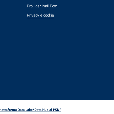
Provider Inail Ecm
Privacy e cookie
 Piattaforma Data Lake/Data Hub al PSN"