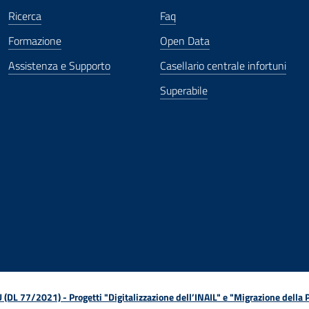
Ricerca
Faq
Formazione
Open Data
Assistenza e Supporto
Casellario centrale infortuni
Superabile
ova finestra
in nuova finestra
tura in nuova finestra
 Apertura in nuova finestra
sterno - Apertura in nuova finestra
Apertura nella stessa finestra
L 77/2021) - Progetti "Digitalizzazione dell’INAIL" e "Migrazione della