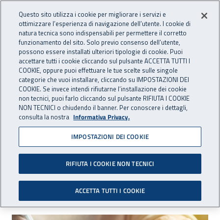
Accedi ai servizi online
For international visitors
Vai al menu principale
Vai al contenuto principale
Questo sito utilizza i cookie per migliorare i servizi e
ottimizzare l’esperienza di navigazione dell’utente. I cookie di
INAIL - Istituto Nazionale per 
natura tecnica sono indispensabili per permettere il corretto
Apri cerca
Apr
funzionamento del sito. Solo previo consenso dell’utente,
possono essere installati ulteriori tipologie di cookie. Puoi
Navigazione principale
accettare tutti i cookie cliccando sul pulsante ACCETTA TUTTI I
COOKIE, oppure puoi effettuare le tue scelte sulle singole
Navigazione - Ti trovi in:
Home
Inail comunica
Eventi
categorie che vuoi installare, cliccando su IMPOSTAZIONI DEI
COOKIE. Se invece intendi rifiutarne l’installazione dei cookie
non tecnici, puoi farlo cliccando sul pulsante RIFIUTA I COOKIE
NON TECNICI o chiudendo il banner. Per conoscere i dettagli,
15 aprile 2019
consulta la nostra
Informativa Privacy.
IMPOSTAZIONI DEI COOKIE
Seminario - “Le nuove
tariffe Inail”
RIFIUTA I COOKIE NON TECNICI
Firenze, lunedì 15 aprile 2019
ACCETTA TUTTI I COOKIE