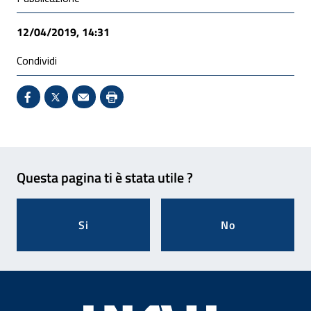
12/04/2019, 14:31
Condividi
Condividi su Facebook - Sito esterno - Apertura in 
X - Sito esterno - Apertura in nuova finestra
Invio Mail: apre il programma di posta el
Stampa pagina: scelta meno ecologic
Feedback
Questa pagina ti è stata utile ?
Si
No