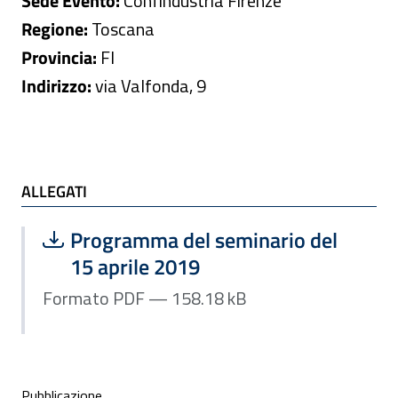
Sede Evento:
Confindustria Firenze
Regione:
Toscana
Provincia:
FI
Indirizzo:
via Valfonda, 9
ALLEGATI
ALLEGATI
Scarica file:
Formato PDF — Dimensione 158.18 k
Programma del seminario del
15 aprile 2019
Formato PDF — 158.18 kB
Condivisione social
Pubblicazione