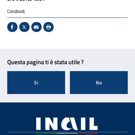
Condividi
Condividi su Facebook - Sito esterno - Apertura in 
X - Sito esterno - Apertura in nuova finestra
Invio Mail: apre il programma di posta el
Stampa pagina: scelta meno ecologic
Feedback
Questa pagina ti è stata utile ?
Si
No
Footer