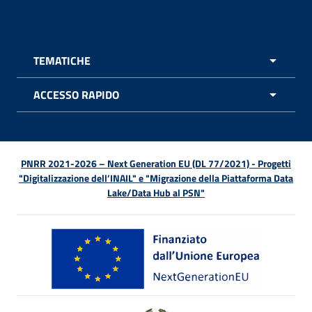
Facebook - Sito esterno - Apertura in nuova finestra
X - Sito esterno - Apertura in nuova finestra
Instagram - Sito esterno - Apertura in nuo
Linkedin - Sito esterno - Apertura in 
Youtube - Sito esterno - Apertur
TikTok - Sito esterno - Ape
Spreaker - Sito estern
Feed RSS - Apert
TEMATICHE
APRI 
ACCESSO RAPIDO
APRI 
PNRR 2021-2026 – Next Generation EU (DL 77/2021) - Progetti
"Digitalizzazione dell’INAIL" e "Migrazione della Piattaforma Data
Lake/Data Hub al PSN"