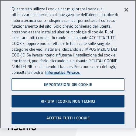
Accedi ai servizi online
For international visitors
Vai al menu principale
Vai al contenuto principale
Questo sito utilizza i cookie per migliorare i servizi e
ottimizzare l’esperienza di navigazione dell’utente. I cookie di
INAIL - Istituto Nazionale per 
natura tecnica sono indispensabili per permettere il corretto
Apri cerca
Apr
funzionamento del sito. Solo previo consenso dell’utente,
possono essere installati ulteriori tipologie di cookie. Puoi
Navigazione principale
accettare tutti i cookie cliccando sul pulsante ACCETTA TUTTI I
COOKIE, oppure puoi effettuare le tue scelte sulle singole
Navigazione - Ti trovi in:
Home
Inail comunica
Eventi
categorie che vuoi installare, cliccando su IMPOSTAZIONI DEI
COOKIE. Se invece intendi rifiutarne l’installazione dei cookie
non tecnici, puoi farlo cliccando sul pulsante RIFIUTA I COOKIE
NON TECNICI o chiudendo il banner. Per conoscere i dettagli,
12 aprile 2019
consulta la nostra
Informativa Privacy.
IMPOSTAZIONI DEI COOKIE
Seminario - “Giovani e
Rumore. Educare all’ascolto
RIFIUTA I COOKIE NON TECNICI
e alla consapevolezza del
ACCETTA TUTTI I COOKIE
rischio”