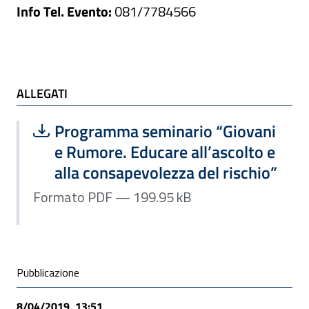
Info Tel. Evento:
081/7784566
ALLEGATI
ALLEGATI
Scarica file:
Formato PDF — Dimensione 199.95 k
Programma seminario “Giovani
e Rumore. Educare all’ascolto e
alla consapevolezza del rischio”
Formato PDF — 199.95 kB
Condivisione social
Pubblicazione
8/04/2019, 13:51